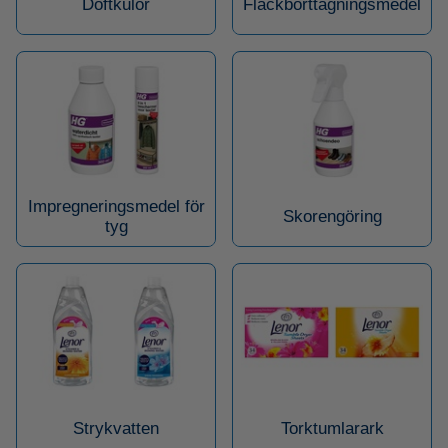
Doftkulor
Fläckborttagningsmedel
Impregneringsmedel för
Skorengöring
tyg
Strykvatten
Torktumlarark