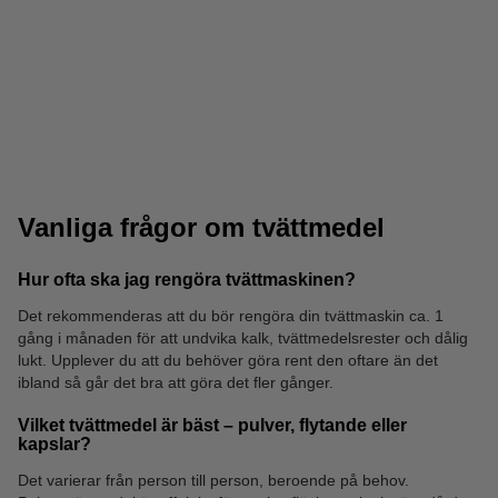
The Pink Stuff
Toalettrengöring
Vanliga frågor om tvättmedel
Hur ofta ska jag rengöra tvättmaskinen?
Det rekommenderas att du bör rengöra din tvättmaskin ca. 1
gång i månaden för att undvika kalk, tvättmedelsrester och dålig
Scrub Daddy
Avfallsbehållare
lukt. Upplever du att du behöver göra rent den oftare än det
ibland så går det bra att göra det fler gånger.
Vilket tvättmedel är bäst – pulver, flytande eller
kapslar?
Det varierar från person till person, beroende på behov.