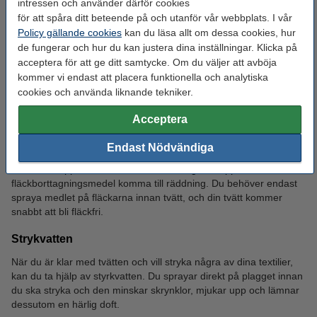
intressen och använder därför cookies
dess livslängd.
för att spåra ditt beteende på och utanför vår webbplats. I vår
Policy gällande cookies
kan du läsa allt om dessa cookies, hur
Doftkulor
de fungerar och hur du kan justera dina inställningar. Klicka på
acceptera för att ge ditt samtycke. Om du väljer att avböja
Du kan enkelt addera doftpärlor i din tvättmaskin, som kommer
lämna efter sig en doft som håller i sig i veckor. De är enkla att
kommer vi endast att placera funktionella och analytiska
använda, välj den doft du önskar, addera valfri mängd doftkulor i
cookies och använda liknande tekniker.
tvättmaskinens trumma, lägg i din tvätt och starta maskinen.
Acceptera
Doftkulorna gör sedan resten av jobbet åt dig.
Fläckborttagningsmedel
Endast Nödvändiga
Vi har alla upplevt envisa fläckar som vägrar släppa, då kan
fläckborttagningsmedel komma till räddning. Du behöver endast
spraya medlet på fläckarna innan tvätt, och din tvätt kommer
snabbt att bli fläckfri.
Strykvatten
När du är klar med tvätten och vill stryka några av dina textilier,
kan du ta hjälp av styrkvatten. Du sprayar direkt på plagget innan
du ska stryka och den minskar skrynklor, mjukar upp och lämnar
dessutom en härlig doft.