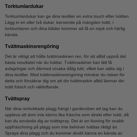
Torktumlardukar
Torktumlardukar kan ge dina textilier en extra touch efter tvätten.
Lägg in en eller två dukar, beroende på mängden tvätt, i
torktumlaren och dina kläder kommer att få en mjuk och härlig
känsla.
Tvättmaskinsrengöring
Det är viktigt att hålla tvättmaskinen ren, för att alltid uppnå det
bästa resultatet när du tvättar. Tvättmaskiner kan lätt få
avlagringar och därmed orsaka dålig lukt, vilket kan sätta sig i
dina textilier. Med tvättmaskinsrengöring minskar du risken för
detta och försäkrar dig om att din tvättmaskin alltid lämnar din
tvätt fräsch och väldoftande.
Tvättspray
När dina rentvättade plagg hängt i garderoben ett tag kan du
uppleva att dom inte känns lika fräscha som direkt efter tvätt, då
kan du använda dig av tvättspray. Det är en lösning för snabb
uppfräschning på plagg som inte behöver tvättas riktigt än.
Spraya dina plagg och du kommer direkt känna en känsla av