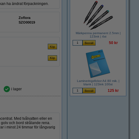
n kan ha ändrat förpackningen.
Zoflora
SZO00019
Märkpenna permanent 2.5mm |
123ink | 4st
50 kr
Lamineringsfickor A4 80 mik. |
blank | 123ink 100st
i lager
125 kr
centrat. Med tvålvatten eller en
 golv och bord strålande rena.
ar i minst 24 timmar för långvarig