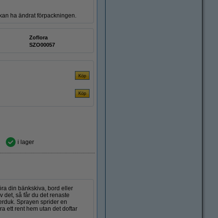
n kan ha ändrat förpackningen.
Zoflora
SZO00057
i lager
ra din bänkskiva, bord eller
v det, så får du det renaste
iberduk. Sprayen sprider en
a ett rent hem utan det doftar