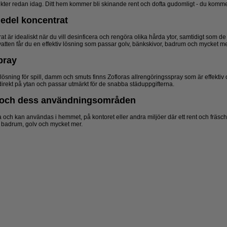
ukter redan idag. Ditt hem kommer bli skinande rent och dofta gudomligt - du kommer
medel koncentrat
t är idealiskt när du vill desinficera och rengöra olika hårda ytor, samtidigt som de
 vatten får du en effektiv lösning som passar golv, bänkskivor, badrum och mycket me
pray
 lösning för spill, damm och smuts finns Zofloras allrengöringsspray som är effekt
irekt på ytan och passar utmärkt för de snabba städuppgifterna.
r och dess användningsområden
 och kan användas i hemmet, på kontoret eller andra miljöer där ett rent och fräscht 
, badrum, golv och mycket mer.