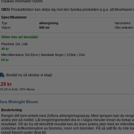
Flaskan innehåller 500ml.
OBS!
Produktbilden kan skilja sig mot den fysiska produkten p.g.a. att tillverkare
Specifikationer
Typ:
allrengöring
Varumärke:
Volym:
500 ml
Vårt artikelnr:
Glöm inte att beställa!
Plasthink 10L | blå
49 kr
Mikrofiberdukar 32x32cm | blandade färger | 123ink | 10st
54 kr
Beställ nu så skickar vi idag!
129 kr
03,20 kr Exkl. 25% Moms
flora Midnight Bloom
Beskrivning
Rengör ditt hem enkelt med Zoflora allrengöringsspray. Med sprayen kan du rengö
andra ytor på nolltid. Låt rengöringsmedlet dra in i några minuter innan du torkar a
resultatet. Vill du ha ett streckfritt resultat kan du även polera ytan med en mikrof
underbar doftkombination av blomma, rosor och bärnsten. På så sätt får du inte bar
också fräscht under lång tid.