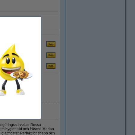
Zoflora
SZO00079
i lager
engöringsservetter. Dessa
 hem hygieniskt och fräscht. Medan
g atmosfär. Perfekt för snabb och