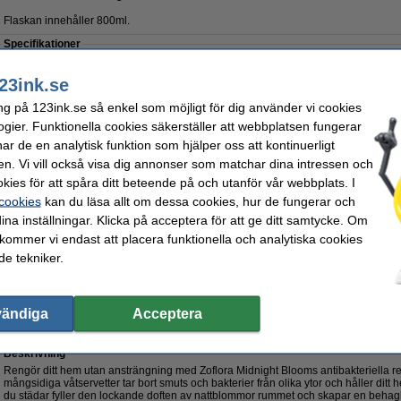
Flaskan innehåller 800ml.
Specifikationer
Typ:
allrengöring
Varumärke:
Volym:
800 ml
Vårt artikelnr:
23ink.se
Glöm inte att beställa!
ng på 123ink.se så enkel som möjligt för dig använder vi cookies
ogier. Funktionella cookies säkerställer att webbplatsen fungerar
Mikrofiberdukar 32x32cm | blandade färger | 123ink | 10st
54 kr
r de en analytisk funktion som hjälper oss att kontinuerligt
Scrub Daddy Original svamp
en. Vi vill också visa dig annonser som matchar dina intressen och
39 kr
kies för att spåra ditt beteende på och utanför vår webbplats. I
Scrub Mommy svamp lila
 cookies
kan du läsa allt om dessa cookies, hur de fungerar och
42 kr
ina inställningar. Klicka på acceptera för att ge ditt samtycke. Om
 kommer vi endast att placera funktionella och analytiska cookies
Beställ nu så skickar vi idag!
e tekniker.
65 kr
2 kr Exkl. 25% Moms
vändiga
Acceptera
flora Midnight Blooms
Beskrivning
Rengör ditt hem utan ansträngning med Zoflora Midnight Blooms antibakteriella r
mångsidiga våtservetter tar bort smuts och bakterier från olika ytor och håller ditt
du städar fyller den lockande doften av nattblommor rummet och skapar en behagli