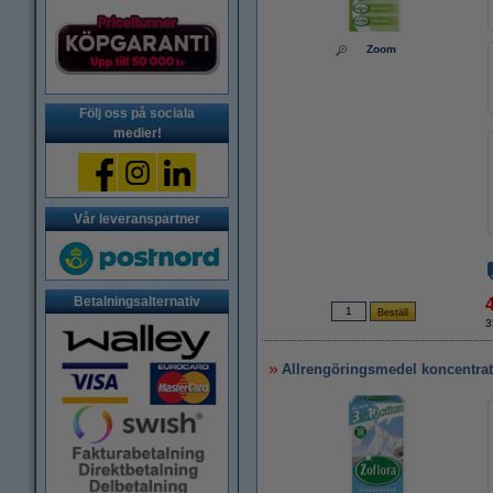
Zoom
Följ oss på sociala
medier!
Vår leveranspartner
Betalningsalternativ
3
Allrengöringsmedel koncentrat