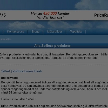
Kontakta oss
Blogg
Målarbilder
Topplista
a produkter
Alla Zoflora produkter
Zoflora produkter vi erbjuder hos oss, till bra priser. Rengöringsprodukter som hål
n vardag, skickas din order samma dag, förutsatt att produkterna finns i lager.
 120ml | Zoflora Linen Fresh
Beskrivning
Rengör ditt hem noggrant med Zoflora allrengöringskoncentrat. Med allrengöring
olika hårda ytor. Du kan använda allrengöringsmedlet omedelbart eller blanda de
sprider rengöringsmedlet en underbar doftblandning av lavendel, bomull och viol. D
minst 24 timmar efter rengöring.
Flaskan innehåller 120ml.
OBS!
Produktbilden kan skilja sig mot den fysiska produkten p.g.a. att tillverkare