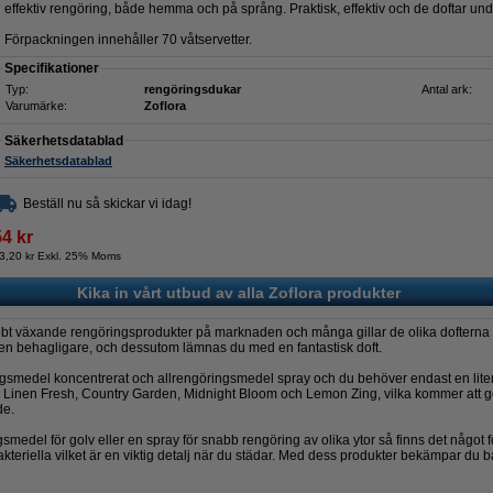
effektiv rengöring, både hemma och på språng. Praktisk, effektiv och de doftar und
Förpackningen innehåller 70 våtservetter.
Specifikationer
Typ:
rengöringsdukar
Antal ark:
Varumärke:
Zoflora
Säkerhetsdatablad
Säkerhetsdatablad
Beställ nu så skickar vi idag!
54 kr
3,20 kr Exkl. 25% Moms
Kika in vårt utbud av alla Zoflora produkter
nabbt växande rengöringsprodukter på marknaden och många gillar de olika dofterna
en behagligare, och dessutom lämnas du med en fantastisk doft.
ngsmedel koncentrerat och allrengöringsmedel spray och du behöver endast en liten
m Linen Fresh, Country Garden, Midnight Bloom och Lemon Zing, vilka kommer att gör
de.
medel för golv eller en spray för snabb rengöring av olika ytor så finns det något f
bakteriella vilket är en viktig detalj när du städar. Med dess produkter bekämpar du 