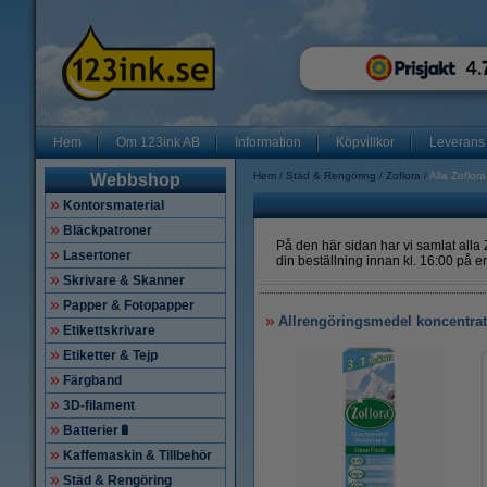
Hem
Om 123ink AB
Information
Köpvillkor
Leverans
Hem
Städ & Rengöring
Zoflora
Alla Zoflor
Webbshop
Kontorsmaterial
Bläckpatroner
På den här sidan har vi samlat alla 
Lasertoner
din beställning innan kl. 16:00 på e
Skrivare & Skanner
Papper & Fotopapper
Allrengöringsmedel koncentrat
Etikettskrivare
Etiketter & Tejp
Färgband
3D-filament
Batterier🔋
Kaffemaskin & Tillbehör
Städ & Rengöring