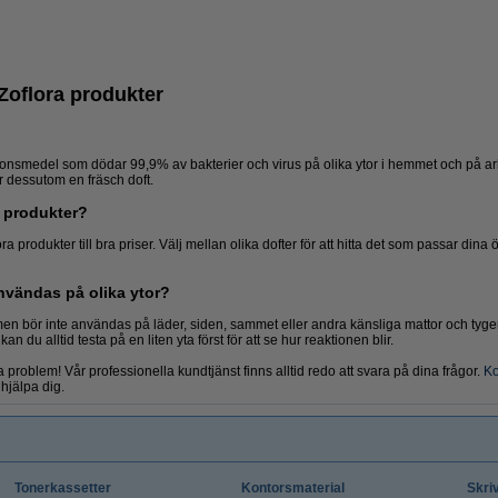
 Zoflora produkter
tionsmedel som dödar 99,9% av bakterier och virus på olika ytor i hemmet och på arbet
 dessutom en fräsch doft.
a produkter?
Yugou
The Pink Stuff
ra produkter till bra priser. Välj mellan olika dofter för att hitta det som passar di
nvändas på olika ytor?
 men bör inte användas på läder, siden, sammet eller andra känsliga mattor och tyg
n du alltid testa på en liten yta först för att se hur reaktionen blir.
 problem! Vår professionella kundtjänst finns alltid redo att svara på dina frågor.
Ko
 hjälpa dig.
Tonerkassetter
Kontorsmaterial
Skri