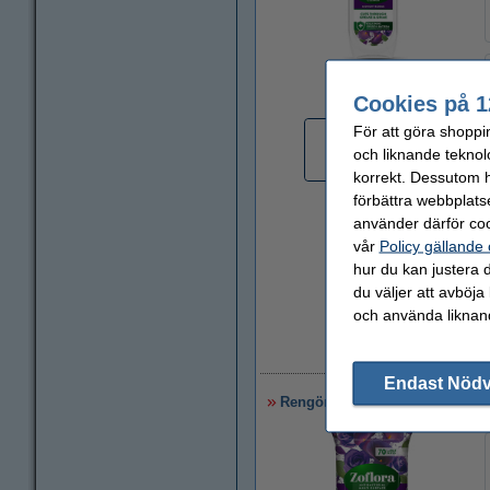
Zoom
Cookies på 1
För att göra shoppi
och liknande teknol
korrekt. Dessutom ha
förbättra webbplats
använder därför coo
vår
Policy gällande
hur du kan justera d
du väljer att avböja
och använda liknand
5
Endast Nöd
Rengöringsservetter 70st | Zo