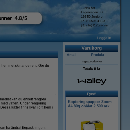
123ink AB
Lagervägen 5D
136 50 Jordbro
T
: 08-550 04 123
@
:
info@123ink.se
Logga in
Varukorg
Antal
Produkt
Inga produkter
ler hemmet skinande rent. Gör du
Totalt:
0 kr
Fynd!
smedlet kan du enkelt rengöra
Kopieringspapper Zoom
t med vatten. Under rengöring
A4 80g ohålat 2,500 ark
essa lukter finns kvar i ditt hem i
n kan ha ändrat förpackningen.