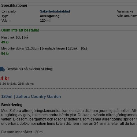
Specifikationer
Extra info:
Säkerhetsdatablad
Varumärke:
Typ:
allrengöring
Vårt artikelnr:
Volym:
120 ml
Glöm inte att beställa!
Plasthink 10L | blå
49 kr
Mikrofiberdukar 32x32cm | blandade färger | 123ink | 10st
54 kr
Beställ nu så skickar vi idag!
44 kr
5,20 kr Exkl. 25% Moms
 120ml | Zoflora Country Garden
Beskrivning
Med Zoflora allrengöringskoncentrat kan du städa ditt hem grundligt på nolltid. All
rengöring av golv, kakel och andra hårda ytor. Du kan använda allrengöringsmedle
vatten. Blossom, bergamott och rosor är dofterna som denna allrengöring spride
underbara doftkombination finns kvar i ditt hem i mer än 24 timmar efter att du ha
Flaskan innehåller 120ml.