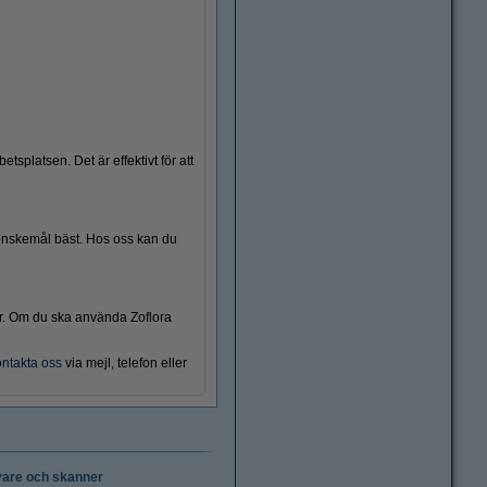
splatsen. Det är effektivt för att
Rengöringsdukar
na önskemål bäst. Hos oss kan du
er. Om du ska använda Zoflora
ntakta oss
via mejl, telefon eller
vare och skanner