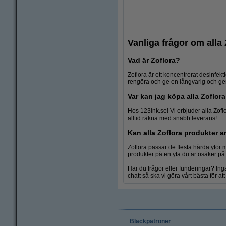
Vanliga frågor om alla
Vad är Zoflora?
Zoflora är ett koncentrerat desinfek
rengöra och ge en långvarig och ger
Var kan jag köpa alla Zoflor
Toalettrengöring
Hos 123ink.se! Vi erbjuder alla Zoflo
alltid räkna med snabb leverans!
Kan alla Zoflora produkter a
Zoflora passar de flesta hårda ytor
produkter på en yta du är osäker på ka
Har du frågor eller funderingar? Inga
chatt så ska vi göra vårt bästa för att
Bläckpatroner