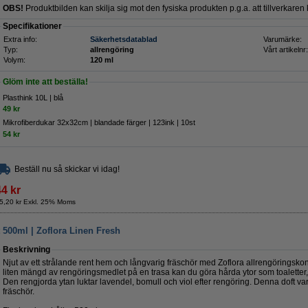
OBS!
Produktbilden kan skilja sig mot den fysiska produkten p.g.a. att tillverkare
Specifikationer
Extra info:
Säkerhetsdatablad
Varumärke:
Typ:
allrengöring
Vårt artikelnr:
Volym:
120 ml
Glöm inte att beställa!
Plasthink 10L | blå
49 kr
Mikrofiberdukar 32x32cm | blandade färger | 123ink | 10st
54 kr
Beställ nu så skickar vi idag!
44 kr
5,20 kr Exkl. 25% Moms
 500ml | Zoflora Linen Fresh
Beskrivning
Njut av ett strålande rent hem och långvarig fräschör med Zoflora allrengöringskon
liten mängd av rengöringsmedlet på en trasa kan du göra hårda ytor som toaletter,
Den rengjorda ytan luktar lavendel, bomull och viol efter rengöring. Denna doft var
fräschör.