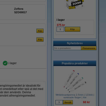
Zoflora
SZO00017
i lager
375 kr
Nyhetsbrev
i lager
Populära produkter
rengöringsmedlet är idealiskt för
t omedelbart eller spä ut det med
r när den används. Denna
Whiteboardpenna 2.5mm | 123ink |
r använt allrengöringsmedlet.
sorterade färger | 4st
60 kr