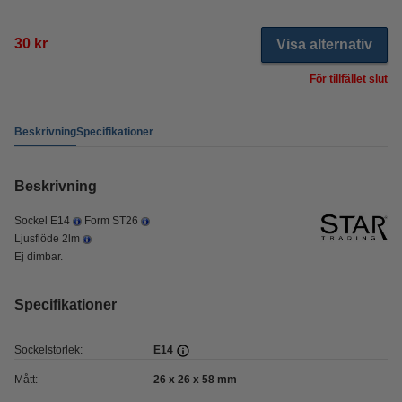
30 kr
Visa alternativ
För tillfället slut
Beskrivning
Specifikationer
Beskrivning
Sockel E14
Form ST26
Ljusflöde 2lm
Ej dimbar.
Specifikationer
Sockelstorlek:
E14
Mått:
26 x 26 x 58 mm