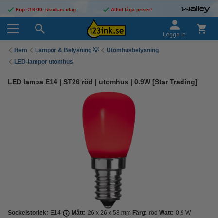
Köp <16:00, skickas idag
Alltid låga priser!
Logga in
Hem
Lampor & Belysning 💡
Utomhusbelysning
LED-lampor utomhus
LED lampa E14 | ST26 röd | utomhus | 0.9W [Star Trading]
Sockelstorlek:
E14
Mått:
26 x 26 x 58 mm
Färg:
röd
Watt:
0,9 W