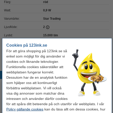
Färg:
röd
Watt:
0,9 W
Varumärke:
Star Trading
Ljusflöde:
2
Lystid:
15.000 tim
Dimbar:
nej
Cookies på 123ink.se
För att göra shopping på 123ink.se så
Ljusfärg:
röd
enkel som möjligt för dig använder vi
cookies och liknande teknologier.
Funktionella cookies säkerställer att
webbplatsen fungerar korrekt.
Populära produkter
Dessutom har de en analytisk funktion
som hjälper oss att kontinuerligt
förbättra webbplatsen. Vi vill också
visa dig annonser som matchar dina
intressen och använder därför cookies
för att spåra ditt beteende på och utanför vår webbplats. I vår
Policy gällande cookies
kan du läsa allt om dessa cookies, hur