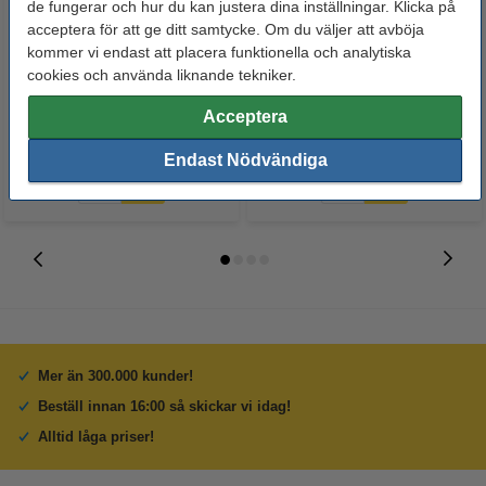
de fungerar och hur du kan justera dina inställningar. Klicka på
acceptera för att ge ditt samtycke. Om du väljer att avböja
Canon PG-545XL | CL-546XL
LED lampa E14 | ST26 gul |
kommer vi endast att placera funktionella och analytiska
svart + färg bläckpatron 2-pack
utomhus | 0.9W [Star Trading]
cookies och använda liknande tekniker.
(varumärket 123ink)
Acceptera
395 kr
34 kr
Inkl. 25% Moms
Inkl. 25% Moms
Endast Nödvändiga
Mer än 300.000 kunder!
Beställ innan 16:00 så skickar vi idag!
Alltid låga priser!