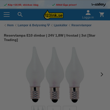
Köp <16:00, skickas idag
Alltid låga priser!
Logga in
Hem
Lampor & Belysning 💡
Ljuskällor
Reservlampor
Reservlampa E10 dimbar | 24V 1,8W | frostad | 3st [Star
Trading]