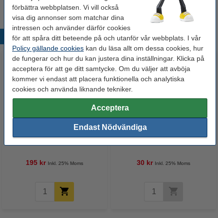
förbättra webbplatsen. Vi vill också
visa dig annonser som matchar dina
intressen och använder därför cookies
Populära produkter
för att spåra ditt beteende på och utanför vår webbplats. I vår
Policy gällande cookies
kan du läsa allt om dessa cookies, hur
de fungerar och hur du kan justera dina inställningar. Klicka på
acceptera för att ge ditt samtycke. Om du väljer att avböja
kommer vi endast att placera funktionella och analytiska
cookies och använda liknande tekniker.
Acceptera
Endast Nödvändiga
Energizer Max Plus MN1500
LED lampa E14 | ST26 röd |
AA/LR6 batteri 20st
utomhus | 0.9W [Star Trading]
195 kr
30 kr
Inkl. 25% Moms
Inkl. 25% Moms