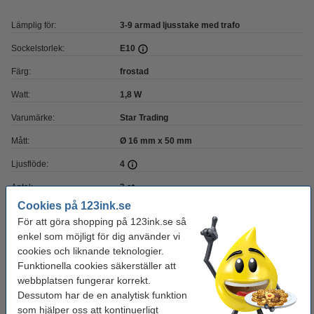
Lämplig för:
3-9 armad ljusstake med trafo
Sockelstorlek:
E10
Färg:
frostad
Watt:
1,8 W
Varumärke:
Star Trading
Mått:
Ø 16 mm x 50 mm
Ljusflöde:
4
Antal:
3 st
Cookies på 123ink.se
Används:
inomhus
För att göra shopping på 123ink.se så
Spänning:
24 V
enkel som möjligt för dig använder vi
cookies och liknande teknologier.
Lystid:
1.000 tim
Funktionella cookies säkerställer att
webbplatsen fungerar korrekt.
Dimbar:
ja
Dessutom har de en analytisk funktion
Ljusfärg:
frostad
som hjälper oss att kontinuerligt