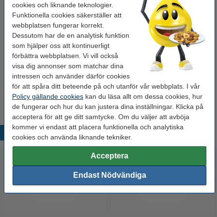
cookies och liknande teknologier.
Hushållspapper 2-lag | 123ink | vit | 2st
Funktionella cookies säkerställer att
29 kr
webbplatsen fungerar korrekt.
Dessutom har de en analytisk funktion
som hjälper oss att kontinuerligt
Handtvål 500ml | 123ink Eco Blue Lime
44 kr
förbättra webbplatsen. Vi vill också
visa dig annonser som matchar dina
intressen och använder därför cookies
Diskhandskar M (8) 1-par | rosa/gul
för att spåra ditt beteende på och utanför vår webbplats. I vår
22 kr
Policy gällande cookies
kan du läsa allt om dessa cookies, hur
de fungerar och hur du kan justera dina inställningar. Klicka på
acceptera för att ge ditt samtycke. Om du väljer att avböja
kommer vi endast att placera funktionella och analytiska
Populära produkter
cookies och använda liknande tekniker.
Acceptera
Endast Nödvändiga