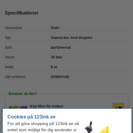
Specifikationer
Varumärke:
Swirl
Typ:
Sopsäckar med dragsko
Sort:
parfymerad
Volym:
35 liter
Antal:
9 st
Vårt artikelnr:
SSW00100
Behöver du fler?
Köp
90st
för endast
340 kr
Cookies på 123ink.se
För att göra shopping på 123ink.se så
Glöm inte att beställa!
enkel som möjligt för dig använder vi