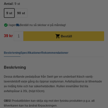
Antal:
9 st
9 st
90 st
i lager
Beställ nu så skickar vi på måndag!
39 kr
Beställ
Beskrivning
Specifikationer
Rekommendationer
Beskrivning
Dessa doftande pedalpåsar från Swirl ger en underbart fräsch vanilj-
lavendeldoft varje gång du öppnar soptunnan. Avfallspåsarna är tillverkade
av rivtålig folie och har säkerhetsbotten. Rullen innehåller 9st lila
avfallspåsar à 35L (höjd 63cm).
OBS!
Produktbilden kan skilja sig mot den fysiska produkten p.g.a. att
tillverkaren kan ha ändrat förpackningen.