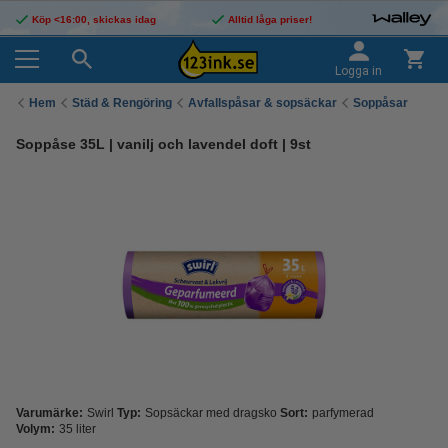
Köp <16:00, skickas idag
Alltid låga priser!
Logga in
Hem
Städ & Rengöring
Avfallspåsar & sopsäckar
Soppåsar
Soppåse 35L | vanilj och lavendel doft | 9st
Varumärke:
Swirl
Typ:
Sopsäckar med dragsko
Sort:
parfymerad
Volym:
35 liter