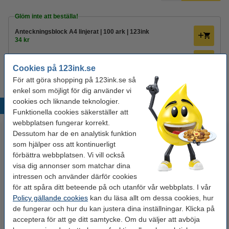
Glöm inte att beställa!
Anteckningsblock A4 linjerat | 100 ark | 123ink
34 kr
Anteckningsblock A4 linjerat | 100 ark | 123ink | 10st
295 kr
Cookies på 123ink.se
För att göra shopping på 123ink.se så
enkel som möjligt för dig använder vi
cookies och liknande teknologier.
Populära produkter
Funktionella cookies säkerställer att
webbplatsen fungerar korrekt.
Dessutom har de en analytisk funktion
som hjälper oss att kontinuerligt
förbättra webbplatsen. Vi vill också
visa dig annonser som matchar dina
intressen och använder därför cookies
för att spåra ditt beteende på och utanför vår webbplats. I vår
Policy gällande cookies
kan du läsa allt om dessa cookies, hur
Whiteboardpenna 2.5mm |
Märkpenna permanent 2.5mm |
de fungerar och hur du kan justera dina inställningar. Klicka på
123ink | sorterade färger | 4st
123ink | 4st
acceptera för att ge ditt samtycke. Om du väljer att avböja