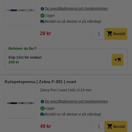
Se specifikationerna och beskrivningen
i lager
Beställ nu så skickar vi på måndag!
29 kr
Beställ
Behöver du fler?
Köp
12st
för endast
240 kr
Kulspetspenna | Zebra F-301 | svart
Zebra Pen
svart
blå
0,24 mm
Se specifikationerna och beskrivningen
i lager
Beställ nu så skickar vi på måndag!
49 kr
Beställ