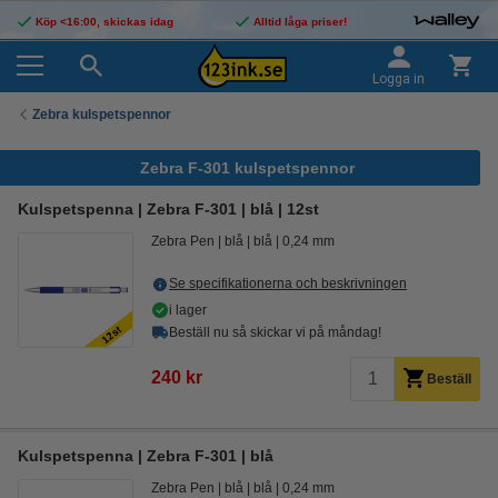
Köp <16:00, skickas idag
Alltid låga priser!
Logga in
Zebra kulspetspennor
Zebra F-301 kulspetspennor
Kulspetspenna | Zebra F-301 | blå | 12st
Zebra Pen
blå
blå
0,24 mm
Se specifikationerna och beskrivningen
i lager
Beställ nu så skickar vi på måndag!
240 kr
Beställ
Kulspetspenna | Zebra F-301 | blå
Zebra Pen
blå
blå
0,24 mm