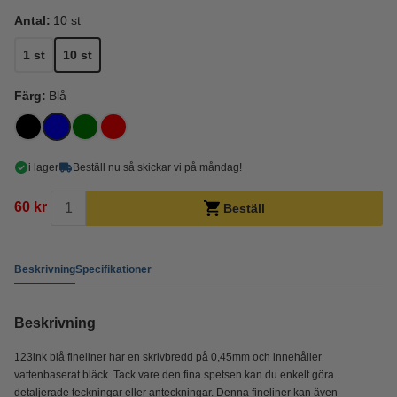
Antal:
10 st
1 st
10 st
Färg:
Blå
i lager
Beställ nu så skickar vi på måndag!
60 kr
Beställ
Beskrivning
Specifikationer
Beskrivning
123ink blå fineliner har en skrivbredd på 0,45mm och innehåller
vattenbaserat bläck. Tack vare den fina spetsen kan du enkelt göra
detaljerade teckningar eller anteckningar. Denna fineliner kan även