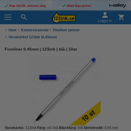
Köp <16:00, skickas idag
Alltid låga priser!
Logga in
Hem
Kontorsmaterial
Fineliner pennor
Varumärket 123ink (0,45mm)
Fineliner 0.45mm | 123ink | blå | 10st
Varumärke:
123ink
Färg:
vit / blå
Bläckfärg:
blå
Skrivbredd:
0,45 mm