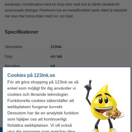
användas i kombination med en linjal eller mall och är därför idealisk för
avancerade ritningar. Finelinern har en metallförstärkt spets vilket är idealiskt
när man ritar tunna linjer med t.ex. en linjal.
Specifikationer
Varumärke:
123ink
Färg:
vit / blå
Bläckfärg:
blå
Cookies på 123ink.se
Skrivbredd:
0,45 mm
För att göra shopping på 123ink.se så
Påfyllningsbar:
nej
enkel som möjligt för dig använder vi
cookies och liknande teknologier.
Antal:
10 st
Funktionella cookies säkerställer att
Vårt artikelnr:
300434
webbplatsen fungerar korrekt.
Dessutom har de en analytisk funktion
som hjälper oss att kontinuerligt
förbättra webbplatsen. Vi vill också
visa dig annonser som matchar dina