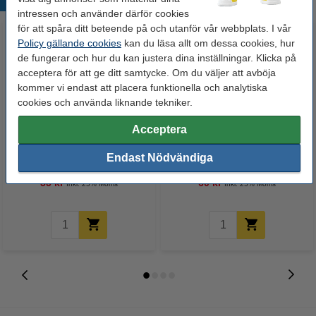
Populära produkter
intressen och använder därför cookies
för att spåra ditt beteende på och utanför vår webbplats. I vår
Policy gällande cookies
kan du läsa allt om dessa cookies, hur
de fungerar och hur du kan justera dina inställningar. Klicka på
acceptera för att ge ditt samtycke. Om du väljer att avböja
kommer vi endast att placera funktionella och analytiska
cookies och använda liknande tekniker.
Acceptera
Dymo S0718850 | 18769 | vit
Fineliner 0.45mm | 123ink | svart
Iron-On tejp | 12mm
| 10st
Endast Nödvändiga
(varumärket 123ink)
55 kr
60 kr
Inkl. 25% Moms
Inkl. 25% Moms