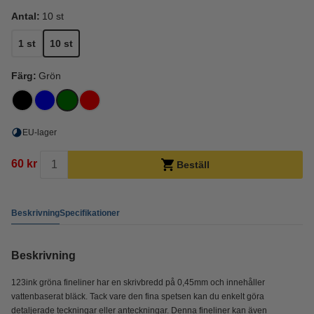
Antal:
10 st
1 st
10 st
Färg:
Grön
EU-lager
60 kr
Beställ
Beskrivning
Specifikationer
Beskrivning
123ink gröna fineliner har en skrivbredd på 0,45mm och innehåller
vattenbaserat bläck. Tack vare den fina spetsen kan du enkelt göra
detaljerade teckningar eller anteckningar. Denna fineliner kan även