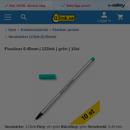
Köp <16:00, skickas idag
Alltid låga priser!
Logga in
Hem
Kontorsmaterial
Fineliner pennor
Varumärket 123ink (0,45mm)
Fineliner 0.45mm | 123ink | grön | 10st
Varumärke:
123ink
Färg:
vit / grön
Bläckfärg:
grön
Skrivbredd:
0,45 mm