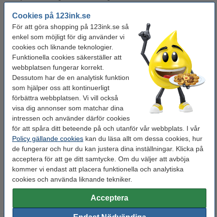
användas i kombination med en linjal eller mall och är därför idealisk för
Cookies på 123ink.se
avancerade ritningar. Finelinern har en metallförstärkt spets vilket är idealiskt
För att göra shopping på 123ink.se så
när man ritar tunna linjer med t.ex. en linjal. 10st.
enkel som möjligt för dig använder vi
cookies och liknande teknologier.
Specifikationer
Funktionella cookies säkerställer att
webbplatsen fungerar korrekt.
Dessutom har de en analytisk funktion
Varumärke:
123ink
som hjälper oss att kontinuerligt
Färg:
vit / grön
förbättra webbplatsen. Vi vill också
visa dig annonser som matchar dina
Bläckfärg:
grön
intressen och använder därför cookies
Skrivbredd:
0,45 mm
för att spåra ditt beteende på och utanför vår webbplats. I vår
Policy gällande cookies
kan du läsa allt om dessa cookies, hur
Påfyllningsbar:
nej
de fungerar och hur du kan justera dina inställningar. Klicka på
Antal:
10 st
acceptera för att ge ditt samtycke. Om du väljer att avböja
kommer vi endast att placera funktionella och analytiska
Vårt artikelnr:
300435
cookies och använda liknande tekniker.
Acceptera