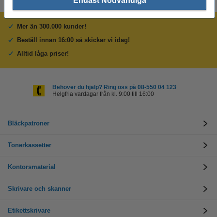
Endast Nödvändiga
Mer än 300.000 kunder!
Beställ innan 16:00 så skickar vi idag!
Alltid låga priser!
Behöver du hjälp? Ring oss på 08-550 04 123
Helgfria vardagar från kl. 9:00 till 16:00
Bläckpatroner
Tonerkassetter
Kontorsmaterial
Skrivare och skanner
Etikettskrivare