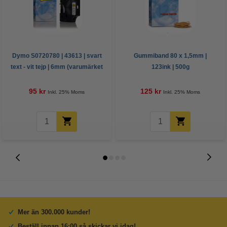
Dymo S0720780 | 43613 | svart
Gummiband 80 x 1,5mm |
text - vit tejp | 6mm (varumärket
123ink | 500g
123ink)
95 kr
125 kr
Inkl. 25% Moms
Inkl. 25% Moms
Mer än 300.000 kunder!
Beställ innan 16:00 så skickar vi idag!