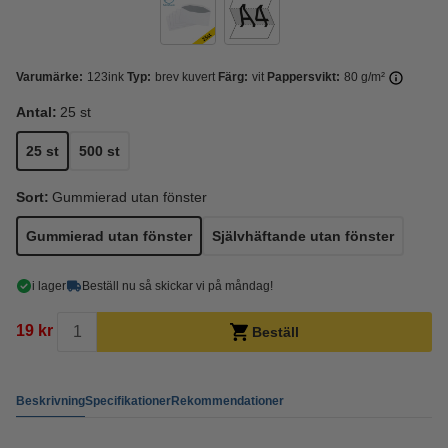
Varumärke:
123ink
Typ:
brev kuvert
Färg:
vit
Pappersvikt:
80 g/m²
Antal:
25 st
25 st
500 st
Sort:
Gummierad utan fönster
Gummierad utan fönster
Självhäftande utan fönster
i lager
Beställ nu så skickar vi på måndag!
19 kr
Beställ
Beskrivning
Specifikationer
Rekommendationer