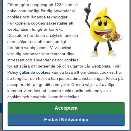
Köp
500st
för endast
För att göra shopping på 123ink.se så
280 kr
enkel som möjligt för dig använder vi
cookies och liknande teknologier.
Glöm inte att beställa!
Funktionella cookies säkerställer att
webbplatsen fungerar korrekt.
Brevöppnare plast | 123ink
Dessutom har de en analytisk funktion
19 kr
som hjälper oss att kontinuerligt
förbättra webbplatsen. Vi vill också
visa dig annonser som matchar dina
Brevvåg 5kg | 123ink | svart
intressen och använder därför cookies
295 kr
för att spåra ditt beteende på och utanför vår webbplats. I vår
Policy gällande cookies
kan du läsa allt om dessa cookies, hur
Frimärksfuktare | Alco
de fungerar och hur du kan justera dina inställningar. Klicka på
39 kr
acceptera för att ge ditt samtycke. Om du väljer att avböja
kommer vi endast att placera funktionella och analytiska
cookies och använda liknande tekniker.
Populära produkter
Acceptera
Endast Nödvändiga