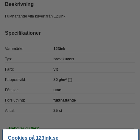
Beskrivning
Fukthäftande vita kuvert från 123ink.
Specifikationer
Varumärke:
123ink
Typ:
brev kuvert
Färg:
vit
Pappersvikt:
80 g/m²
Fönster:
utan
Förslutning:
fukthäftande
Antal:
25 st
Behöver du fler?
Cookies på 123ink.se