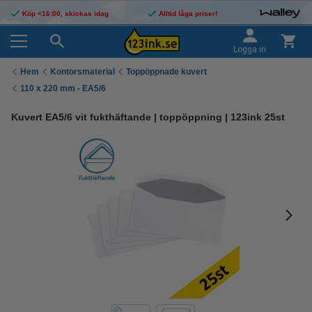
Köp <16:00, skickas idag
Alltid låga priser!
Logga in
Hem
Kontorsmaterial
Toppöppnade kuvert
110 x 220 mm - EA5/6
Kuvert EA5/6 vit fukthäftande | toppöppning | 123ink 25st