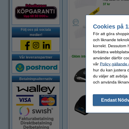
37 kr
Cookies på 1
Köp
500st
för end
Följ oss på sociala
För att göra shoppi
270 kr
medier!
och liknande teknol
korrekt. Dessutom ha
förbättra webbplats
Glöm inte att beställa!
Vår leveranspartner
använder därför coo
vår
Policy gällande
hur du kan justera d
Brevöppnare plast 
du väljer att avböja
19 kr
Betalningsalternativ
och använda liknand
Endast Nöd
Brevvåg 5kg | 123i
295 kr