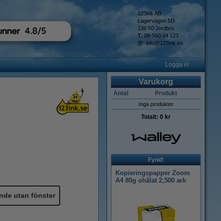
123ink AB
Lagervägen 5D
136 50 Jordbro
T
: 08-550 04 123
@
:
info@123ink.se
Logga in
Varukorg
Antal
Produkt
Inga produkter
Totalt:
0 kr
Fynd!
Kopieringspapper Zoom
A4 80g ohålat 2,500 ark
nde utan fönster