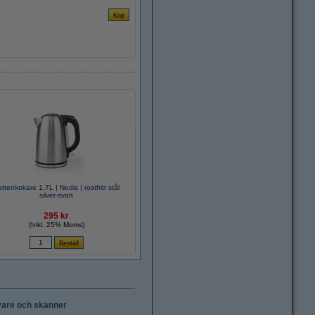
ttenkokare 1,7L | Nedis | rostfritt stål
silver-svart
295 kr
(Inkl. 25% Moms)
vare och skanner