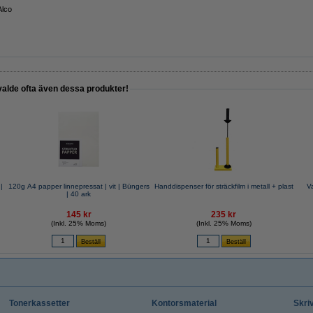
Alco
valde ofta även dessa produkter!
|
120g A4 papper linnepressat | vit | Büngers
Handdispenser för sträckfilm i metall + plast
Va
| 40 ark
145 kr
235 kr
(Inkl. 25% Moms)
(Inkl. 25% Moms)
Tonerkassetter
Kontorsmaterial
Skri