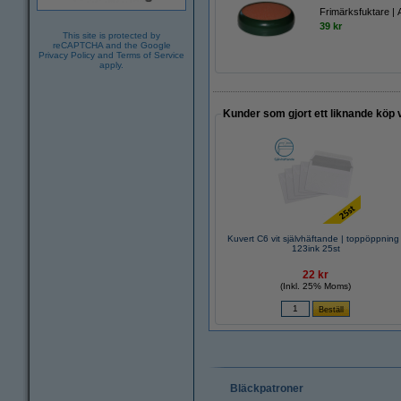
Frimärksfuktare | 
39 kr
This site is protected by
reCAPTCHA and the Google
Privacy Policy
and
Terms of Service
apply.
Kunder som gjort ett liknande köp 
Kuvert C6 vit självhäftande | toppöppning 
123ink 25st
22 kr
(Inkl. 25% Moms)
Bläckpatroner