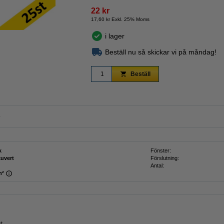
22 kr
17,60 kr Exkl. 25% Moms
i lager
Zoom
Beställ nu så skickar vi på måndag!
Beställ
.
k
Fönster:
kuvert
Förslutning:
Antal:
m²
st