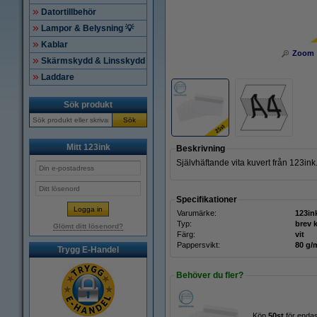
Datortillbehör
Lampor & Belysning 💡
Kablar
Zoom
Skärmskydd & Linsskydd
Laddare
Sök produkt
Sök
Mitt 123ink
Beskrivning
Självhäftande vita kuvert från 123ink
Specifikationer
Varumärke:
123in
Typ:
brev 
Glömt ditt lösenord?
Färg:
vit
Pappersvikt:
80 g/
Trygg E-Handel
Behöver du fler?
Köp
50st
för enda