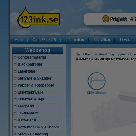
Hem
Om 123ink AB
Information
Köpvillkor
Leverans
Webbshop
Hem
Kontorsmaterial
Toppöppnade kuve
Kontorsmaterial
Kuvert EA5/6 vit självhäftande | to
Bläckpatroner
Lasertoner
Skrivare & Skanner
Papper & Fotopapper
Etikettskrivare
Etiketter & Tejp
Färgband
3D-filament
Batterier🔋
Kaffemaskin & Tillbehör
Städ & Rengöring