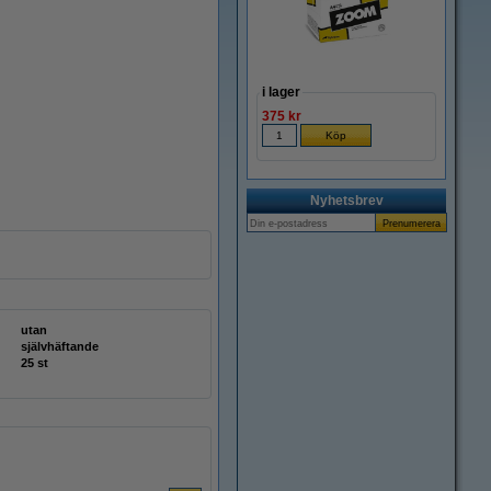
i lager
375 kr
Nyhetsbrev
utan
självhäftande
25 st