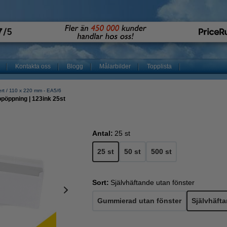
Kontakta oss
Blogg
Målarbilder
Topplista
rt
110 x 220 mm - EA5/6
ppöppning | 123ink 25st
Antal:
25 st
25 st
50 st
500 st
Sort:
Självhäftande utan fönster
Gummierad utan fönster
Självhäfta