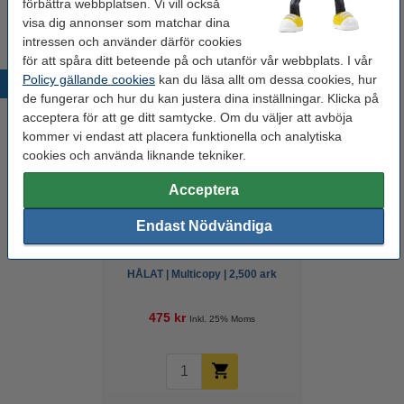
förbättra webbplatsen. Vi vill också
Vi råder er att beställa denna produkt istället för originalprodukten!
visa dig annonser som matchar dina
intressen och använder därför cookies
för att spåra ditt beteende på och utanför vår webbplats. I vår
Policy gällande cookies
kan du läsa allt om dessa cookies, hur
Populära produkter
de fungerar och hur du kan justera dina inställningar. Klicka på
acceptera för att ge ditt samtycke. Om du väljer att avböja
kommer vi endast att placera funktionella och analytiska
cookies och använda liknande tekniker.
Acceptera
Endast Nödvändiga
Kopieringspapper A4 80g
HÅLAT | Multicopy | 2,500 ark
[13kg]
475 kr
Inkl. 25% Moms