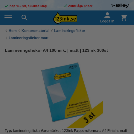
Köp <16:00, skickas idag
Alltid låga priser!
Logga in
Hem
Kontorsmaterial
Lamineringsfickor
Lamineringsfickor matt
Lamineringsfickor A4 100 mik. | matt | 123ink 300st
Typ:
lamineringsficka
Varumärke:
123ink
Pappersformat:
A4
Finish:
matt