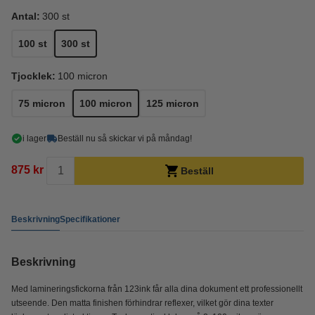
Antal:
300 st
100 st
300 st
Tjocklek:
100 micron
75 micron
100 micron
125 micron
i lager
Beställ nu så skickar vi på måndag!
875 kr
Beställ
Beskrivning
Specifikationer
Beskrivning
Med lamineringsfickorna från 123ink får alla dina dokument ett professionellt
utseende. Den matta finishen förhindrar reflexer, vilket gör dina texter