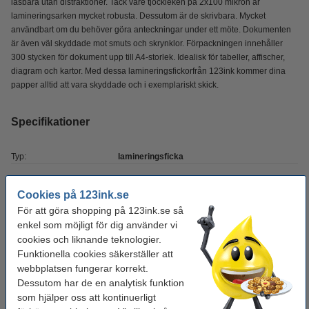
läsbara utan distraktioner. Tack vare tjockleken på 2x100 mikron är
lamineringsarken mycket robusta. Dessutom är de skrivbara. Mycket
användbart om du behöver göra anteckningar under ett möte. Dokumenten
är även väl skyddade mot smuts och skrynklor. Förpackningen innehåller
300 stycken för dokument upp till A4-storlek. Idealisk för tabeller, affischer,
diagram och kartor. Med dessa lamineringsfickorfrån 123ink kommer dina
papper alltid att vara skyddade och i exemplariskt skick.
Specifikationer
Typ:
lamineringsficka
Varumärke:
123ink
Cookies på 123ink.se
Pappersformat:
A4
För att göra shopping på 123ink.se så
enkel som möjligt för dig använder vi
Finish:
matt
cookies och liknande teknologier.
Antal:
300 st
Funktionella cookies säkerställer att
webbplatsen fungerar korrekt.
Tjocklek:
2 x 100 micron
Dessutom har de en analytisk funktion
som hjälper oss att kontinuerligt
Tips