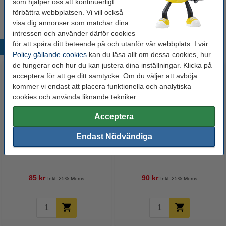
som hjälper oss att kontinuerligt
Vi råder er att beställa denna produkt istället för originalprodukten!
förbättra webbplatsen. Vi vill också
visa dig annonser som matchar dina
intressen och använder därför cookies
för att spåra ditt beteende på och utanför vår webbplats. I vår
Populära produkter
Policy gällande cookies
kan du läsa allt om dessa cookies, hur
de fungerar och hur du kan justera dina inställningar. Klicka på
acceptera för att ge ditt samtycke. Om du väljer att avböja
kommer vi endast att placera funktionella och analytiska
cookies och använda liknande tekniker.
Acceptera
Endast Nödvändiga
Varumärket 123ink
Varumärket 123ink
ersätter Brother DK-11209
ersätter Brother DK-11218
adressetiketter | svart text - vit
runda etiketter | svart text - vit
etikett | 29mm x 62mm
etikett | Ø 24mm
85 kr
90 kr
Inkl. 25% Moms
Inkl. 25% Moms