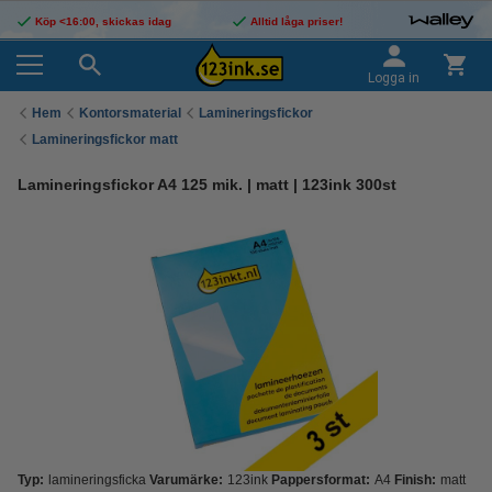
Köp <16:00, skickas idag
Alltid låga priser!
Logga in
Hem
Kontorsmaterial
Lamineringsfickor
Lamineringsfickor matt
Lamineringsfickor A4 125 mik. | matt | 123ink 300st
Typ:
lamineringsficka
Varumärke:
123ink
Pappersformat:
A4
Finish:
matt