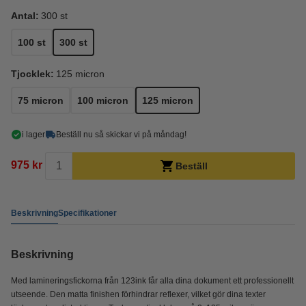
Antal:
300 st
100 st
300 st
Tjocklek:
125 micron
75 micron
100 micron
125 micron
i lager
Beställ nu så skickar vi på måndag!
975 kr
Beställ
Beskrivning
Specifikationer
Beskrivning
Med lamineringsfickorna från 123ink får alla dina dokument ett professionellt
utseende. Den matta finishen förhindrar reflexer, vilket gör dina texter