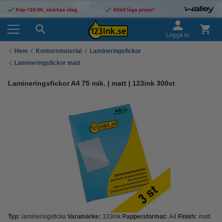
Köp <16:00, skickas idag
Alltid låga priser!
Logga in
Hem
Kontorsmaterial
Lamineringsfickor
Lamineringsfickor matt
Lamineringsfickor A4 75 mik. | matt | 123ink 300st
Typ:
lamineringsficka
Varumärke:
123ink
Pappersformat:
A4
Finish:
matt