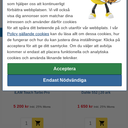
som hjälper oss att kontinuerligt
Tips
förbättra webbplatsen. Vi vill också
Vi råder er att beställa denna produkt istället för originalprodukten!
visa dig annonser som matchar dina
intressen och använder därför cookies
för att spåra ditt beteende på och utanför vår webbplats. I vår
Populära produkter
Policy gällande cookies
kan du läsa allt om dessa cookies, hur
de fungerar och hur du kan justera dina inställningar. Klicka på
acceptera för att ge ditt samtycke. Om du väljer att avböja
kommer vi endast att placera funktionella och analytiska
cookies och använda liknande tekniker.
Acceptera
Endast Nödvändiga
Lamineringsmaskin A3 | Leitz
Pappersskärare rullblad A3 |
iLAM Touch Turbo Pro
Dahle 552 | 20 ark
5 200 kr
1 650 kr
Inkl. 25% Moms
Inkl. 25% Moms