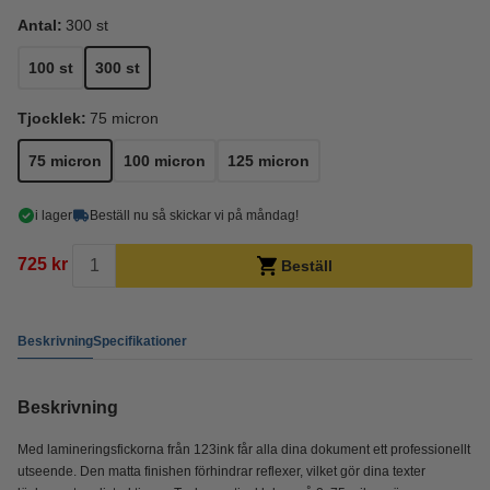
Antal:
300 st
100 st
300 st
Tjocklek:
75 micron
75 micron
100 micron
125 micron
i lager
Beställ nu så skickar vi på måndag!
725 kr
Beställ
Beskrivning
Specifikationer
Beskrivning
Med lamineringsfickorna från 123ink får alla dina dokument ett professionellt
utseende. Den matta finishen förhindrar reflexer, vilket gör dina texter