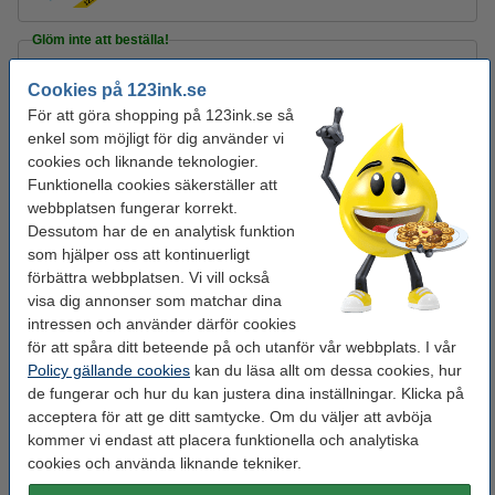
Glöm inte att beställa!
Post-it lappar 76mm x 76mm | 123ink | gul | 100
Cookies på 123ink.se
ark | 12st
195 kr
För att göra shopping på 123ink.se så
enkel som möjligt för dig använder vi
Häftklammer 24/6 | 123ink galvaniserade |
cookies och liknande teknologier.
1.000st
Funktionella cookies säkerställer att
12 kr
webbplatsen fungerar korrekt.
Dessutom har de en analytisk funktion
Tejp 19mm x 33m | 123ink | 8st
som hjälper oss att kontinuerligt
95 kr
förbättra webbplatsen. Vi vill också
visa dig annonser som matchar dina
intressen och använder därför cookies
Letar du efter en annan färg?
för att spåra ditt beteende på och utanför vår webbplats. I vår
Policy gällande cookies
kan du läsa allt om dessa cookies, hur
de fungerar och hur du kan justera dina inställningar. Klicka på
sorterade
gul
grön
orange
rosa
pastellgul
acceptera för att ge ditt samtycke. Om du väljer att avböja
färger
kommer vi endast att placera funktionella och analytiska
cookies och använda liknande tekniker.