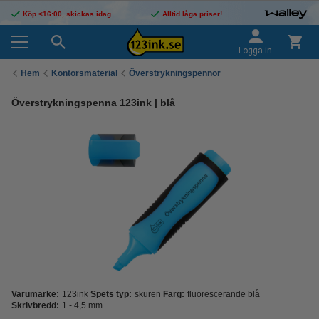
Köp <16:00, skickas idag
Alltid låga priser!
Logga in
Hem
Kontorsmaterial
Överstrykningspennor
Överstrykningspenna 123ink | blå
Varumärke:
123ink
Spets typ:
skuren
Färg:
fluorescerande blå
Skrivbredd:
1 - 4,5 mm