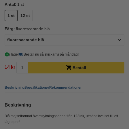
Antal:
1 st
1 st
12 st
Färg:
fluorescerande blå
fluorescerande blå
i lager
Beställ nu så skickar vi på måndag!
14 kr
Beställ
Beskrivning
Specifikationer
Rekommendationer
Beskrivning
Blå mejselformad överstrykningspenna från 123ink, utmärkt kvalitet till ett
lägre pris!