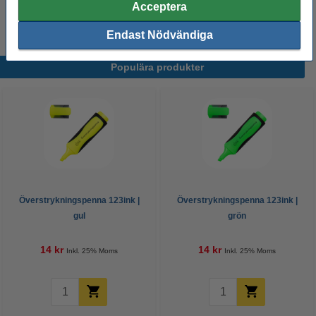
Acceptera
pastellblå
pastellgrön
pastellorange
pastellrosa
pastellila
Endast Nödvändiga
Populära produkter
Överstrykningspenna 123ink |
Överstrykningspenna 123ink |
gul
grön
14 kr
14 kr
Inkl. 25% Moms
Inkl. 25% Moms