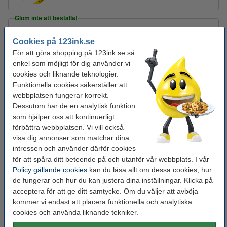
Glöm inte att beställa!
Post-it lappar 76mm x 76mm | 123ink | gul | 100
Cookies på 123ink.se
ark | 12st
195 kr
För att göra shopping på 123ink.se så
enkel som möjligt för dig använder vi
Häftklammer 24/6 | 123ink galvaniserade |
cookies och liknande teknologier.
1.000st
Funktionella cookies säkerställer att
12 kr
webbplatsen fungerar korrekt.
Dessutom har de en analytisk funktion
Tejp 19mm x 33m | 123ink | 8st
som hjälper oss att kontinuerligt
95 kr
förbättra webbplatsen. Vi vill också
visa dig annonser som matchar dina
intressen och använder därför cookies
Letar du efter en annan färg?
för att spåra ditt beteende på och utanför vår webbplats. I vår
Policy gällande cookies
kan du läsa allt om dessa cookies, hur
de fungerar och hur du kan justera dina inställningar. Klicka på
sorterade
gul
blå
grön
rosa
pastellgul
acceptera för att ge ditt samtycke. Om du väljer att avböja
färger
kommer vi endast att placera funktionella och analytiska
cookies och använda liknande tekniker.