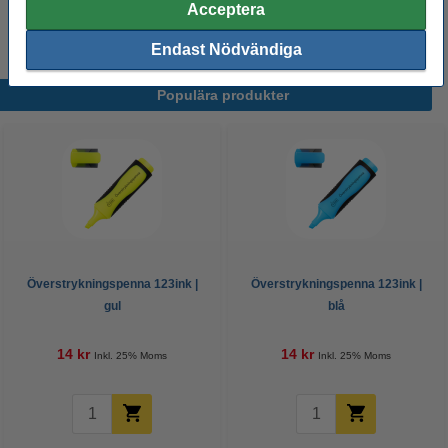
Acceptera
pastellblå
pastellgrön
pastellorange
pastellrosa
pastellila
Endast Nödvändiga
Populära produkter
Överstrykningspenna 123ink |
Överstrykningspenna 123ink |
gul
blå
14 kr
14 kr
Inkl. 25% Moms
Inkl. 25% Moms