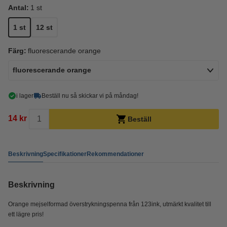
Antal:
1 st
1 st
12 st
Färg:
fluorescerande orange
fluorescerande orange
i lager
Beställ nu så skickar vi på måndag!
14 kr
Beställ
Beskrivning
Specifikationer
Rekommendationer
Beskrivning
Orange mejselformad överstrykningspenna från 123ink, utmärkt kvalitet till
ett lägre pris!