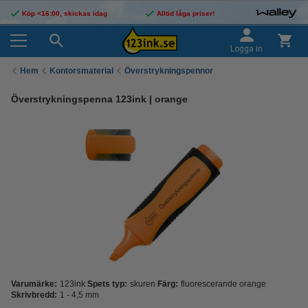
Köp <16:00, skickas idag
Alltid låga priser!
Logga in
Hem
Kontorsmaterial
Överstrykningspennor
Överstrykningspenna 123ink | orange
Varumärke:
123ink
Spets typ:
skuren
Färg:
fluorescerande orange
Skrivbredd:
1 - 4,5 mm