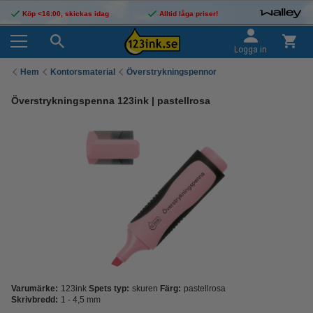
Köp <16:00, skickas idag
Alltid låga priser!
Logga in
Hem
Kontorsmaterial
Överstrykningspennor
Överstrykningspenna 123ink | pastellrosa
Varumärke:
123ink
Spets typ:
skuren
Färg:
pastellrosa
Skrivbredd:
1 - 4,5 mm