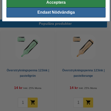
Acceptera
pastellgul
pastellblå
pastellgrön
pastellorange
pastellila
Endast Nödvändiga
Populära produkter
Överstrykningspenna 123ink |
Överstrykningspenna 123ink |
pastellgrön
pastellorange
14 kr
14 kr
Inkl. 25% Moms
Inkl. 25% Moms