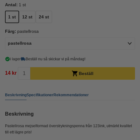
Antal:
1 st
1 st
12 st
24 st
Färg:
pastellrosa
pastellrosa
i lager
Beställ nu så skickar vi på måndag!
14 kr
Beställ
Beskrivning
Specifikationer
Rekommendationer
Beskrivning
Pastellrosa mejselformad överstrykningspenna från 123ink, utmärkt kvalitet
till ett lägre pris!