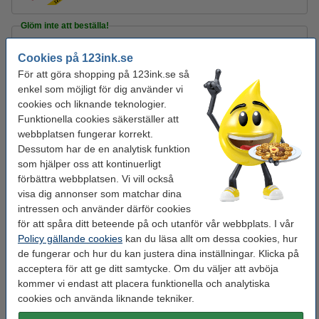
Glöm inte att beställa!
Post-it lappar 76mm x 76mm | 123ink | gul | 100
Cookies på 123ink.se
ark | 12st
195 kr
För att göra shopping på 123ink.se så
enkel som möjligt för dig använder vi
Häftklammer 24/6 | 123ink galvaniserade |
cookies och liknande teknologier.
1.000st
Funktionella cookies säkerställer att
12 kr
webbplatsen fungerar korrekt.
Dessutom har de en analytisk funktion
Tejp 19mm x 33m | 123ink | 8st
som hjälper oss att kontinuerligt
95 kr
förbättra webbplatsen. Vi vill också
visa dig annonser som matchar dina
intressen och använder därför cookies
Letar du efter en annan färg?
för att spåra ditt beteende på och utanför vår webbplats. I vår
Policy gällande cookies
kan du läsa allt om dessa cookies, hur
de fungerar och hur du kan justera dina inställningar. Klicka på
sorterade
gul
blå
grön
orange
rosa
acceptera för att ge ditt samtycke. Om du väljer att avböja
färger
kommer vi endast att placera funktionella och analytiska
cookies och använda liknande tekniker.