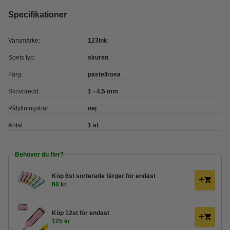
Specifikationer
Varumärke:
123ink
Spets typ:
skuren
Färg:
pastellrosa
Skrivbredd:
1 - 4,5 mm
Påfyllningsbar:
nej
Antal:
1 st
Behöver du fler?
Köp
6st sorterade färger
för endast
60 kr
Köp
12st
för endast
125 kr