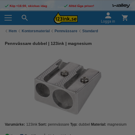
Köp <16:00, skickas idag
Alltid låga priser!
Logga in
Hem
Kontorsmaterial
Pennvässare
Standard
Pennvässare dubbel | 123ink | magnesium
Varumärke:
123ink
Sort:
pennvässare
Typ:
dubbel
Material:
magnesium