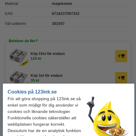
Material:
magnesium
EAN:
8718237087252
Vårt artikelnr:
301057
Behöver du fler?
Köp
10st
för endast
125 kr
Köp
3st
för endast
35 kr
Cookies på 123ink.se
Glöm inte att beställa!
För att göra shopping på 123ink.se så
enkel som möjligt för dig använder vi
Blyertspenna HB | 123ink | 12st
cookies och liknande teknologier.
110 kr
Funktionella cookies säkerställer att
webbplatsen fungerar korrekt.
Dessutom har de en analytisk funktion
Suddgummi | 123ink | 1st