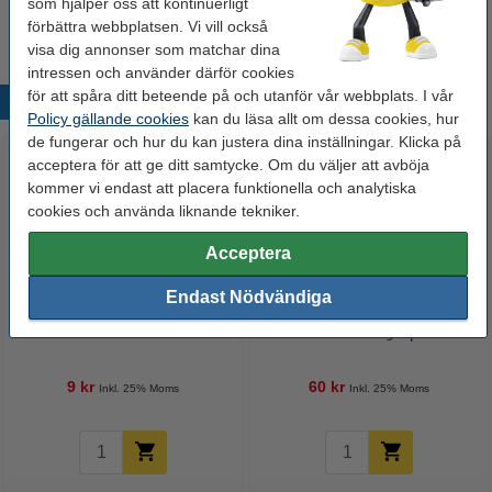
9 kr
som hjälper oss att kontinuerligt
förbättra webbplatsen. Vi vill också
visa dig annonser som matchar dina
intressen och använder därför cookies
för att spåra ditt beteende på och utanför vår webbplats. I vår
Populära produkter
Policy gällande cookies
kan du läsa allt om dessa cookies, hur
de fungerar och hur du kan justera dina inställningar. Klicka på
acceptera för att ge ditt samtycke. Om du väljer att avböja
kommer vi endast att placera funktionella och analytiska
cookies och använda liknande tekniker.
Acceptera
Endast Nödvändiga
Suddgummi | 123ink | 1st
Överstrykningspenna 123ink |
sorterade färger | 5st
9 kr
60 kr
Inkl. 25% Moms
Inkl. 25% Moms