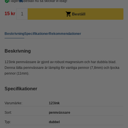
i lager
Beställ nu så skickar vi idag!
15 kr
Beställ
Beskrivning
Specifikationer
Rekommendationer
Beskrivning
123ink pennvässare är gjord av robust magnesium och har dubbla blad.
Denna lätta pennvässare är lämplig för vanliga pennor (7,8mm) och tjocka
pennor (11mm).
Specifikationer
Varumärke:
123ink
Sort:
pennvässare
Typ:
dubbel