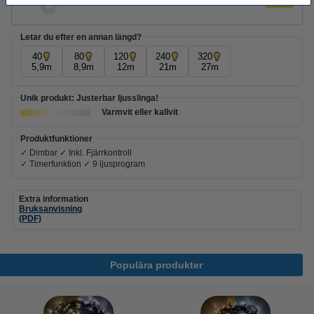
Letar du efter en annan längd?
40
80
120
240
320
5,9m
8,9m
12m
21m
27m
Unik produkt: Justerbar ljusslinga!
Varmvit eller kallvit
Produktfunktioner
✓ Dimbar ✓ Inkl. Fjärrkontroll
✓ Timerfunktion ✓ 9 ljusprogram
Extra information
Bruksanvisning
(PDF)
Populära produkter