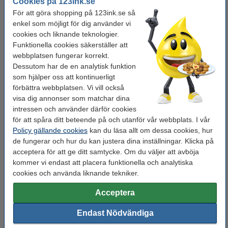
Cookies på 123ink.se
Vårt artikelnr:
LDR07018
För att göra shopping på 123ink.se så
enkel som möjligt för dig använder vi
Glöm inte att beställa grenuttag och förlängningssladd!
cookies och liknande teknologier.
Funktionella cookies säkerställer att
Grenuttag 2m | 5 uttag + USB | svart | 123ink
webbplatsen fungerar korrekt.
215 kr
Dessutom har de en analytisk funktion
som hjälper oss att kontinuerligt
förbättra webbplatsen. Vi vill också
​​​​​​​​​​​​​​​​​​​​​Förlängningssladd 10m svart (utomhus)
visa dig annonser som matchar dina
295 kr
intressen och använder därför cookies
för att spåra ditt beteende på och utanför vår webbplats. I vår
Glöm inte att beställa!
Policy gällande cookies
kan du läsa allt om dessa cookies, hur
de fungerar och hur du kan justera dina inställningar. Klicka på
Vinda för ljusslingor | svart
acceptera för att ge ditt samtycke. Om du väljer att avböja
30 kr
kommer vi endast att placera funktionella och analytiska
cookies och använda liknande tekniker.
Öppningsbara buntband för ljusslingor | 10st
25 kr
Acceptera
Endast Nödvändiga
S-krokar för ljusslingor | 24st
25 kr