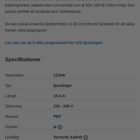
balkongräcket, staketet eller runt ett träd som är från 100 till 150cm högt. Den
passar perfekt att använda som Julbelysning.
Du kan också använda fjärrkontrollen (1 till 2m infraröd räckvidd) för att växla
mellan olika ljusprogram.
Läs mer om de 9 olika programmen för LED ljusslingan
Specifikationer
Varumärke:
123ink
Typ:
ljusslingor
Längd:
16.4 m
Spänning:
220 - 240 V
Manual:
PDF
Dimbar:
ja
Ljusfärg:
Varmvitt, kallvitt