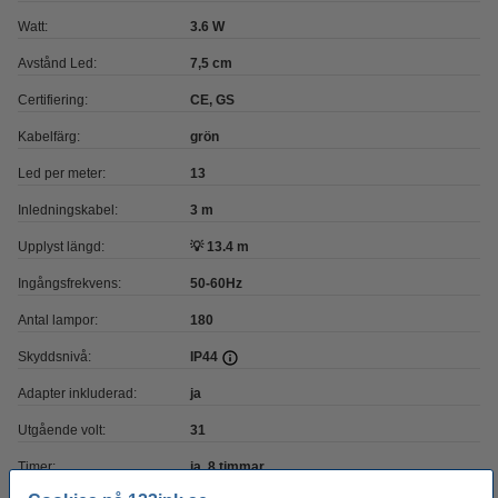
Watt:
3.6 W
Avstånd Led:
7,5 cm
Certifiering:
CE, GS
Kabelfärg:
grön
Led per meter:
13
Inledningskabel:
3 m
Upplyst längd:
💡 13.4 m
Ingångsfrekvens:
50-60Hz
Antal lampor:
180
Skyddsnivå:
IP44
Adapter inkluderad:
ja
Utgående volt:
31
Timer:
ja, 8 timmar