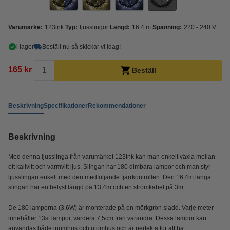
Varumärke:
123ink
Typ:
ljusslingor
Längd:
16.4 m
Spänning:
220 - 240 V
i lager
Beställ nu så skickar vi idag!
165 kr
Beställ
Beskrivning
Specifikationer
Rekommendationer
Beskrivning
Med denna ljusslinga från varumärket 123ink kan man enkelt växla mellan
ett kallvitt och varmvitt ljus. Slingan har 180 dimbara lampor och man styr
ljusslingan enkelt med den medföljande fjärrkontrollen. Den 16,4m långa
slingan har en belyst längd på 13,4m och en strömkabel på 3m.
De 180 lamporna (3,6W) är monterade på en mörkgrön sladd. Varje meter
innehåller 13st lampor, vardera 7,5cm från varandra. Dessa lampor kan
användas både inomhus och utomhus och är perfekta för att ha