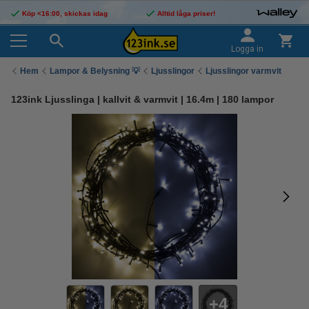
Köp <16:00, skickas idag
Alltid låga priser!
Logga in
Hem
Lampor & Belysning 💡
Ljusslingor
Ljusslingor varmvit
123ink Ljusslinga | kallvit & varmvit | 16.4m | 180 lampor
4