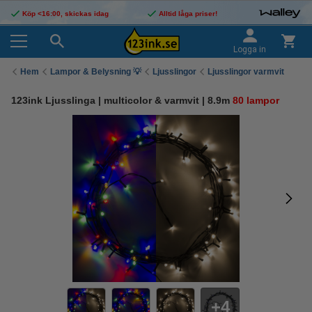
Köp <16:00, skickas idag
Alltid låga priser!
Logga in
Hem
Lampor & Belysning 💡
Ljusslingor
Ljusslingor varmvit
123ink Ljusslinga | multicolor & varmvit | 8.9m
80 lampor
4