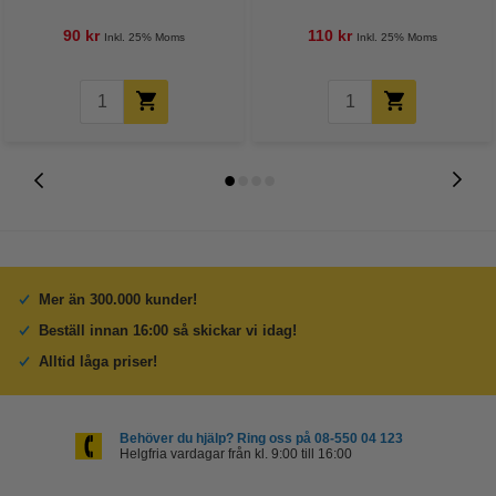
lampor
lampor
90 kr
110 kr
Inkl. 25% Moms
Inkl. 25% Moms
Mer än 300.000 kunder!
Beställ innan 16:00 så skickar vi idag!
Alltid låga priser!
Behöver du hjälp? Ring oss på 08-550 04 123
Helgfria vardagar från kl. 9:00 till 16:00