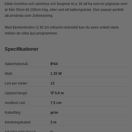
både inomhus och utomhus och fungerar bl.a. till att ha runt en julgranar som
är från 50cm till 100cm hög, eller runt ett balkongräcke. Den passar perfekt
att använda som Julbelysning.
Med fjärrkontrollen (1 till 2m infraröd räckvidd) kan du även enkelt växla
mellan de olika ljus programmen.
Specifikationer
Säkerhetsnivå:
IP44
Watt:
1.35 W
Led per meter:
13
Upplyst längd:
💡 5.9 m
Avstånd Led:
7.5 cm
Kabelfärg:
grön
Inledningskabel:
3 m