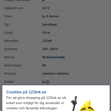
Adapter inkluderad:
ja
Utgående volt:
4.5 V
Timer:
ja, 8 timmar
Typ:
ljusslingor
Längd:
8.9 m
Varumärke:
123ink
Spänning:
220 - 240 V
Manual:
Bruksanvisning
Antal lampor:
80
Används:
inomhus / utomhus
Dimbar:
ja
Ljusfärg:
flerfärgad, varmvit
Cookies på 123ink.se
För att göra shopping på 123ink.se så
enkel som möjligt för dig använder vi
Glöm inte att beställa grenuttag och förlängningssladd!
cookies och liknande teknologier.