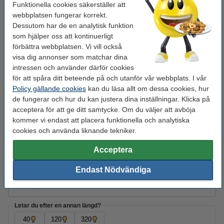
Funktionella cookies säkerställer att
Grenuttag 2m | 5 uttag + USB | svart | 123ink
webbplatsen fungerar korrekt.
215 kr
Dessutom har de en analytisk funktion
som hjälper oss att kontinuerligt
​​​​​​​​​​​​​​​​​​​​​Förlängningssladd 10m svart (utomhus)
förbättra webbplatsen. Vi vill också
295 kr
visa dig annonser som matchar dina
intressen och använder därför cookies
för att spåra ditt beteende på och utanför vår webbplats. I vår
Glöm inte att beställa!
Policy gällande cookies
kan du läsa allt om dessa cookies, hur
de fungerar och hur du kan justera dina inställningar. Klicka på
Vinda för ljusslingor | svart
30 kr
acceptera för att ge ditt samtycke. Om du väljer att avböja
kommer vi endast att placera funktionella och analytiska
cookies och använda liknande tekniker.
Öppningsbara buntband för ljusslingor | 10st
25 kr
Acceptera
Endast Nödvändiga
S-krokar för ljusslingor | 24st
25 kr
Letar du efter en annan längd?
40
120
320