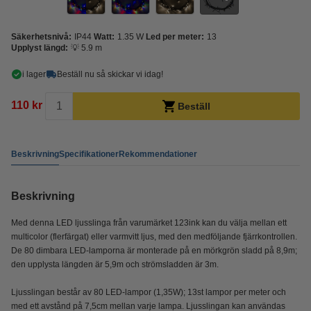
Säkerhetsnivå:
IP44
Watt:
1.35 W
Led per meter:
13
Upplyst längd:
💡 5.9 m
i lager
Beställ nu så skickar vi idag!
110 kr
Beställ
Beskrivning
Specifikationer
Rekommendationer
Beskrivning
Med denna LED ljusslinga från varumärket 123ink kan du välja mellan ett
multicolor (flerfärgat) eller varmvitt ljus, med den medföljande fjärrkontrollen.
De 80 dimbara LED-lamporna är monterade på en mörkgrön sladd på 8,9m;
den upplysta längden är 5,9m och strömsladden är 3m.
Ljusslingan består av 80 LED-lampor (1,35W); 13st lampor per meter och
med ett avstånd på 7,5cm mellan varje lampa. Ljusslingan kan användas