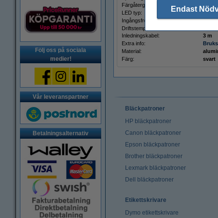
Färgåtergivning:
Ra> 8
Endast Nöd
LED typ:
2835
Ingångsfrekvens:
50-60
Driftstemperatur:
-20 ti
Inledningskabel:
3 m
Extra info:
Bruks
Följ oss på sociala
Material:
alum
medier!
Färg:
svart
Vår leveranspartner
Bläckpatroner
HP bläckpatroner
Canon bläckpatroner
Betalningsalternativ
Epson bläckpatroner
Brother bläckpatroner
Lexmark bläckpatroner
Dell bläckpatroner
Etikettskrivare
Dymo etikettskrivare