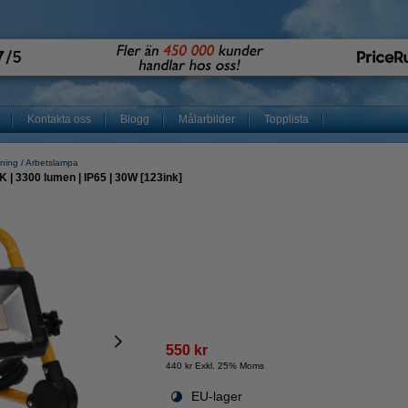
Kontakta oss
Blogg
Målarbilder
Topplista
sning
Arbetslampa
 | 3300 lumen | IP65 | 30W [123ink]
550 kr
440 kr Exkl. 25% Moms
EU-lager