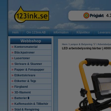
Hem
Om 123ink AB
Information
Köpvillkor
Leverans
Webbshop
Hem
Lampor & Belysning 💡
Arbetsbely
Kontorsmaterial
LED arbetsbelysning bärbar | 4000K
Bläckpatroner
Lasertoner
Skrivare & Skanner
Papper & Fotopapper
Etikettskrivare
Etiketter & Tejp
Färgband
3D-filament
Batterier🔋
Kaffemaskin & Tillbehör
Städ & Rengöring