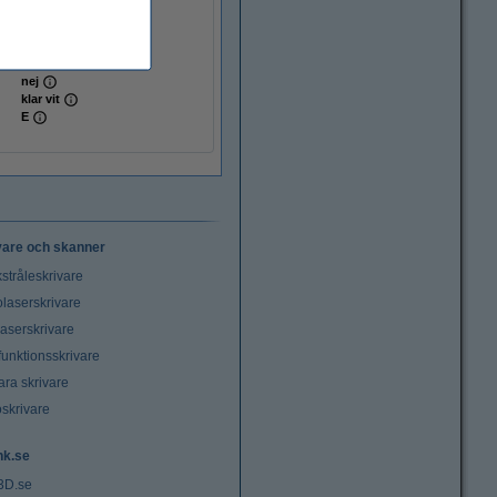
2.900
4.000 K
IP65
strömkontakt
nej
klar vit
E
vare och skanner
stråleskrivare
laserskrivare
laserskrivare
funktionsskrivare
ara skrivare
oskrivare
nk.se
3D.se