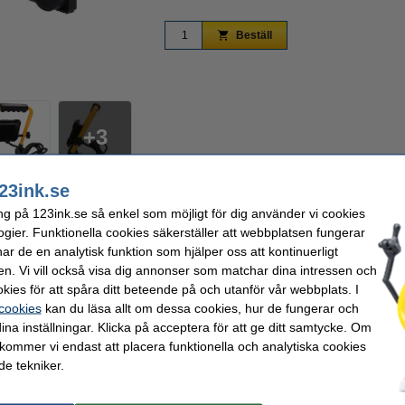
Beställ
Zoom
3
23ink.se
rfekt ljus för jobb och aktiviteter. Bygglampan är portabel och du kan enkelt flytt
ng på 123ink.se så enkel som möjligt för dig använder vi cookies
e finnas en eluttag i närheten.
ogier. Funktionella cookies säkerställer att webbplatsen fungerar
r de en analytisk funktion som hjälper oss att kontinuerligt
icering och är dammtät och skyddad mot vattenstänk (upp till 12,5L/minut) från all
rbetsplats, garage eller källare. Den har även ett robust aluminiumhölje och är sla
en. Vi vill också visa dig annonser som matchar dina intressen och
kies för att spåra ditt beteende på och utanför vår webbplats. I
ratur på 4000K vilket gör att starkt vitt ljus distribueras. Den maximala ljuseffekt
 cookies
kan du läsa allt om dessa cookies, hur de fungerar och
essutom är livslängden för denna bygglampa 25000 timmar.
ina inställningar. Klicka på acceptera för att ge ditt samtycke. Om
 kommer vi endast att placera funktionella och analytiska cookies
e tekniker.
.000
Mått:
0 W
Varumärke:
Höjd: