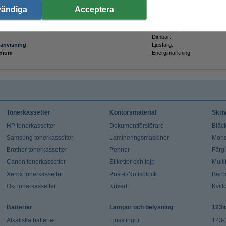
0
Ljusflöde:
vändiga
Acceptera
Färgtemperatur:
Hz
Säkerhetsnivå:
ll +45 °C
Strömförsörjning:
Dimbar:
anvisning
Ljusfärg:
inium
Energimärkning:
Tonerkassetter
Kontorsmaterial
Skri
HP tonerkassetter
Dokumentförstörare
Bläck
Samsung tonerkassetter
Lamineringsmaskiner
Mono
Brother tonerkassetter
Pennor
Färg
Canon tonerkassetter
Etiketter och tejp
Multi
Xerox tonerkassetter
Post-it/Notisblock
Bärb
Oki tonerkassetter
Kuvert
Kvitt
Batterier
Lampor och belysning
123i
Alkaliska batterier
Ljusslingor
123-