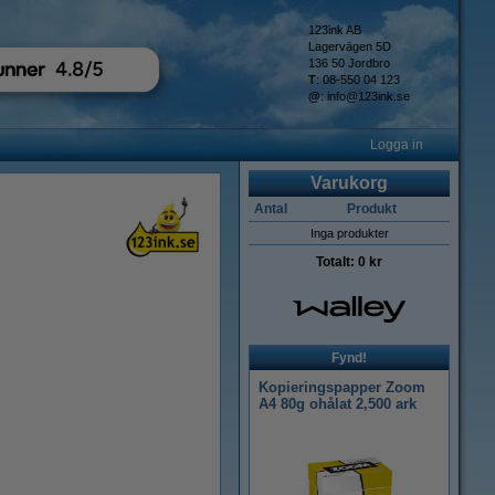
123ink AB
Lagervägen 5D
136 50 Jordbro
T
: 08-550 04 123
@
:
info@123ink.se
Logga in
Varukorg
Antal
Produkt
Inga produkter
Totalt:
0 kr
Fynd!
Kopieringspapper Zoom
A4 80g ohålat 2,500 ark