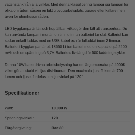
vattenstänk från alla vinklar. Med denna klassificering lämpar sig lampan för
olika områden, såsom en fuktig byggarbetsplats, garage eller källare men
även för utomhusområden.
LED bygglampa är lätt och hopfällbar, vilket gör den lätt att transportera. Du
kan använda lampan i mer än en timme innan batteriet tar slut. Batteriet kan
sedan enkelt laddas med en USB-kabel och är fulladdat inom 2 timmar.
Batteriet i bygglampan är ett 18650 Li-ion batteri med en kapacitet på 2200
mAh och en spänning på 3,7V. Batteriets livslängd är 500 laddningscykler.
Denna 10W batterdrivna arbetsbelysning har en färgtemperatur på 4000K
vilket gör att starkt vitt ljus distribueras. Den maximala ljuseffekten är 700
lumen och ljuset fördelas i en ljusvinkel på 120°.
Specifikationer
Watt:
10.000 W
Spridningsvinkel :
120
Färgåtergivning:
Ra> 80