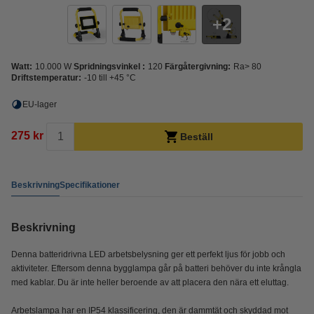
2
Watt:
10.000 W
Spridningsvinkel :
120
Färgåtergivning:
Ra> 80
Driftstemperatur:
-10 till +45 °C
EU-lager
275 kr
Beställ
Beskrivning
Specifikationer
Beskrivning
Denna batteridrivna LED arbetsbelysning ger ett perfekt ljus för jobb och
aktiviteter. Eftersom denna bygglampa går på batteri behöver du inte krångla
med kablar. Du är inte heller beroende av att placera den nära ett eluttag.
Arbetslampa har en IP54 klassificering, den är dammtät och skyddad mot