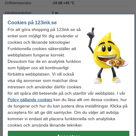
Driftstemperatur:
-10 till +45 °C
Inledningskabel:
1 m
Cookies på 123ink.se
Extra info:
Bruksanvisning
För att göra shopping på 123ink.se så
Material:
aluminium
enkel som möjligt för dig använder vi
cookies och liknande teknologier.
Färg:
gul
Funktionella cookies säkerställer att
Mått:
203.000 x 245.000
webbplatsen fungerar korrekt.
Dessutom har de en analytisk funktion
Varumärke:
123ink
som hjälper oss att kontinuerligt
Höjd:
50.000
förbättra webbplatsen. Vi vill också
visa dig annonser som matchar dina
Ljusflöde:
700
intressen och använder därför cookies
för att spåra ditt beteende på och utanför vår webbplats. I vår
Färgtemperatur:
4.000 K
Policy gällande cookies
kan du läsa allt om dessa cookies, hur
Säkerhetsnivå:
IP54
de fungerar och hur du kan justera dina inställningar. Klicka på
acceptera för att ge ditt samtycke. Om du väljer att avböja
Strömförsörjning:
batterier
kommer vi endast att placera funktionella och analytiska
Dimbar:
nej
cookies och använda liknande tekniker.
Ljusfärg:
klar vit