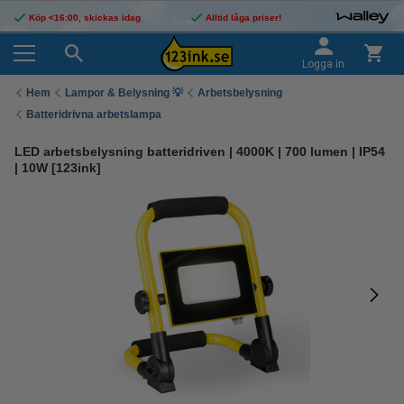
Köp <16:00, skickas idag
Alltid låga priser!
Logga in
Hem
Lampor & Belysning 💡
Arbetsbelysning
Batteridrivna arbetslampa
LED arbetsbelysning batteridriven | 4000K | 700 lumen | IP54
| 10W [123ink]