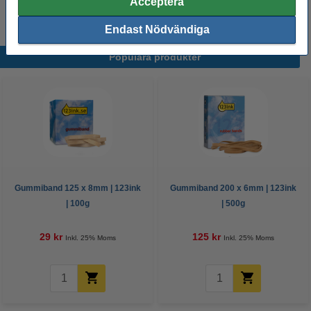
Acceptera
Endast Nödvändiga
Populära produkter
Gummiband 125 x 8mm | 123ink
Gummiband 200 x 6mm | 123ink
| 100g
| 500g
29 kr
125 kr
Inkl. 25% Moms
Inkl. 25% Moms