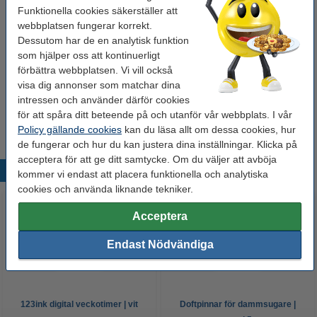
Funktionella cookies säkerställer att
Säkerhetsnivå:
IP44
webbplatsen fungerar korrekt.
Dessutom har de en analytisk funktion
Ljusfärg:
klar vit
som hjälper oss att kontinuerligt
Energimärkning:
E
förbättra webbplatsen. Vi vill också
visa dig annonser som matchar dina
intressen och använder därför cookies
för att spåra ditt beteende på och utanför vår webbplats. I vår
Extra information
Bruksanvisning
Policy gällande cookies
kan du läsa allt om dessa cookies, hur
de fungerar och hur du kan justera dina inställningar. Klicka på
acceptera för att ge ditt samtycke. Om du väljer att avböja
Populära produkter
kommer vi endast att placera funktionella och analytiska
cookies och använda liknande tekniker.
Acceptera
Endast Nödvändiga
123ink digital veckotimer | vit
Doftpinnar för dammsugare |