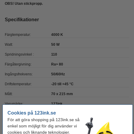
OBS! Utan stickpropp.
Specifikationer
Färgtemperatur:
4000 K
Watt:
50 W
Spridningsvinkel :
110
Färgåtergivning:
Ra> 80
Ingångsfrekvens:
50/60Hz
Driftstemperatur:
-20 till +45 °C
Mått:
70 x 215 mm
Varumärke:
123ink
Cookies på 123ink.se
Finish:
klar
För att göra shopping på 123ink.se så
Spänning:
220 - 240 V
enkel som möjligt för dig använder vi
cookies och liknande teknologier.
Ljusflöde:
5.500