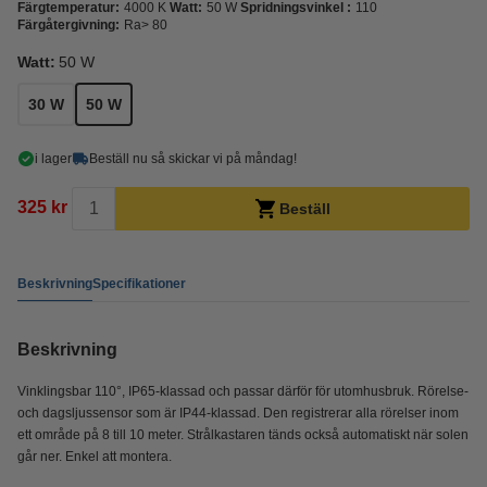
Färgtemperatur:
4000 K
Watt:
50 W
Spridningsvinkel :
110
Färgåtergivning:
Ra> 80
Watt:
50 W
30 W
50 W
i lager
Beställ nu så skickar vi på måndag!
325 kr
Beställ
Beskrivning
Specifikationer
Beskrivning
Vinklingsbar 110°, IP65-klassad och passar därför för utomhusbruk. Rörelse-
och dagsljussensor som är IP44-klassad. Den registrerar alla rörelser inom
ett område på 8 till 10 meter. Strålkastaren tänds också automatiskt när solen
går ner. Enkel att montera.