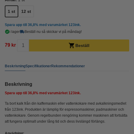
1 st
12 st
Spara upp till
36,8%
med varumärket 123ink.
i lager
Beställ nu så skickar vi på måndag!
79 kr
Beställ
Beskrivning
Specifikationer
Rekommendationer
Beskrivning
Spara upp till
36,8%
med varumärket 123ink.
Ta bort kalk från din kaffemaskin eller vattenkokare med avkalkningsmedlet
från 123ink. Produkten är lämplig för espressomaskiner, padmaskiner och
vattenkokare. Genom regelbunden rengöring kommer maskinen att fortsätta
att fungera optimalt under lång tid och dess livslängd förlängs.
Anvädning: