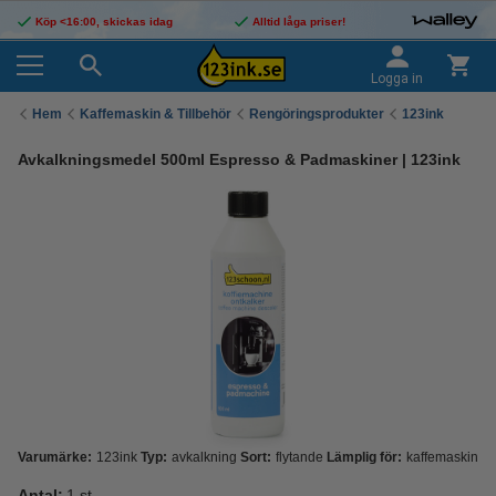
Köp <16:00, skickas idag
Alltid låga priser!
Logga in
Hem
Kaffemaskin & Tillbehör
Rengöringsprodukter
123ink
Avkalkningsmedel 500ml Espresso & Padmaskiner | 123ink
Varumärke:
123ink
Typ:
avkalkning
Sort:
flytande
Lämplig för:
kaffemaskin
Antal:
1 st