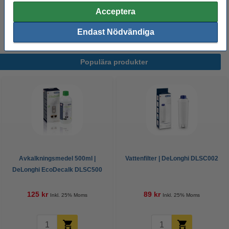
Acceptera
Extra information
Säkerhetsdatablad
Endast Nödvändiga
Populära produkter
Avkalkningsmedel 500ml |
Vattenfilter | DeLonghi DLSC002
DeLonghi EcoDecalk DLSC500
125 kr
89 kr
Inkl. 25% Moms
Inkl. 25% Moms