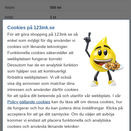
Volym:
500 ml
Antal:
1 st
Vårt artikelnr:
SDR06010
Cookies på 123ink.se
För att göra shopping på 123ink.se så
Extra info:
Säkerhetsdatablad
enkel som möjligt för dig använder vi
cookies och liknande teknologier.
Funktionella cookies säkerställer att
Behöver du fler?
webbplatsen fungerar korrekt.
Dessutom har de en analytisk funktion
Köp
12st
för endast
790 kr
som hjälper oss att kontinuerligt
förbättra webbplatsen. Vi vill också
visa dig annonser som matchar dina
Glöm inte att beställa!
intressen och använder därför cookies
för att spåra ditt beteende på och utanför vår webbplats. I vår
Diskhandskar M (8) 1-par | rosa/gul
Policy gällande cookies
kan du läsa allt om dessa cookies, hur
22 kr
de fungerar och hur du kan justera dina inställningar. Klicka på
acceptera för att ge ditt samtycke. Om du väljer att avböja
Disktrasa | 38x38cm | gul | 123ink | 10st
kommer vi endast att placera funktionella och analytiska
45 kr
cookies och använda liknande tekniker.