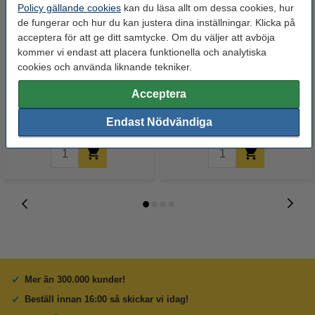
Policy gällande cookies
kan du läsa allt om dessa cookies, hur
de fungerar och hur du kan justera dina inställningar. Klicka på
acceptera för att ge ditt samtycke. Om du väljer att avböja
kommer vi endast att placera funktionella och analytiska
Avkalkningsmedel 500ml
Avkalkningsmedel 500ml |
cookies och använda liknande tekniker.
Espresso & Padmaskiner |
DeLonghi EcoDecalk DLSC500
Acceptera
123ink
79 kr
125 kr
Inkl. 25% Moms
Inkl. 25% Moms
Endast Nödvändiga
Mer än 300.000 kunder!
Beställ innan 16:00 så skickar vi idag!