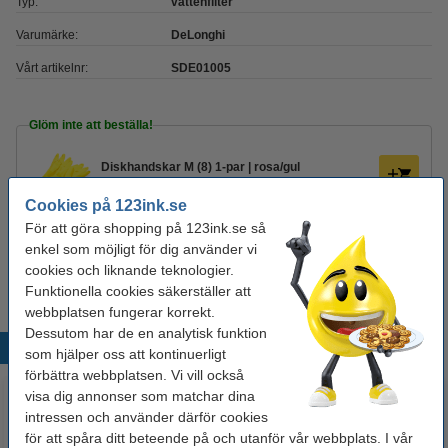
Typ:
vattenfilter
Varumärke:
DeLonghi
Vårt artikelnr:
SDE01005
Glöm inte att beställa!
Diskhandskar M (8) 1-par | rosa/gul
22 kr
Cookies på 123ink.se
För att göra shopping på 123ink.se så
Disktrasa | 38x38cm | gul | 123ink | 10st
enkel som möjligt för dig använder vi
45 kr
cookies och liknande teknologier.
Funktionella cookies säkerställer att
webbplatsen fungerar korrekt.
Dessutom har de en analytisk funktion
Populära produkter
som hjälper oss att kontinuerligt
förbättra webbplatsen. Vi vill också
visa dig annonser som matchar dina
intressen och använder därför cookies
för att spåra ditt beteende på och utanför vår webbplats. I vår