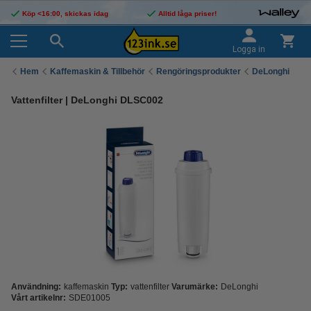
Köp <16:00, skickas idag
Alltid låga priser!
Logga in
Hem
Kaffemaskin & Tillbehör
Rengöringsprodukter
DeLonghi
Vattenfilter | DeLonghi DLSC002
Användning:
kaffemaskin
Typ:
vattenfilter
Varumärke:
DeLonghi
Vårt artikelnr:
SDE01005