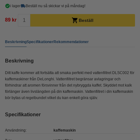
i lager
Beställ nu så skickar vi på måndag!
89 kr
Beställ
Beskrivning
Specifikationer
Rekommendationer
Beskrivning
Ditt kaffe kommer att fortsätta att smaka perfekt med vattenfiltret DLSC002 för
kaffemaskiner från DeLonghi. Vattenfiltret begränsar avlagringar och
förhindrar att aromen försvinner från det nybryggda kaffet. Skyddet mot kalk
förlänger även livslängden på din kaffemaskin. Vattenfiltret i din kaffemaskin
bör bytas ut regelbundet vilket du kan enkelt göra själv.
Specifikationer
Användning:
kaffemaskin