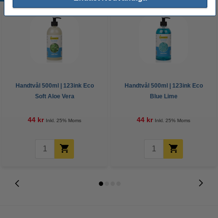
Handtvål 500ml | 123ink Eco
Handtvål 500ml | 123ink Eco
Soft Aloe Vera
Blue Lime
44 kr
44 kr
Inkl. 25% Moms
Inkl. 25% Moms