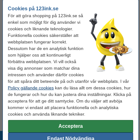
Extra info:
Säkerhetsinformation
Cookies på 123ink.se
För att göra shopping på 123ink.se så
Behöver du fler?
enkel som möjligt för dig använder vi
cookies och liknande teknologier.
Köp
6st
för endast
Funktionella cookies säkerställer att
195 kr
webbplatsen fungerar korrekt.
Dessutom har de en analytisk funktion
Glöm inte att lägga till handtvål refill!
som hjälper oss att kontinuerligt
förbättra webbplatsen. Vi vill också
Köp
1L
för endast
visa dig annonser som matchar dina
49 kr
intressen och använder därför cookies
för att spåra ditt beteende på och utanför vår webbplats. I vår
Policy gällande cookies
kan du läsa allt om dessa cookies, hur
Glöm inte att beställa!
de fungerar och hur du kan justera dina inställningar. Klicka på
acceptera för att ge ditt samtycke. Om du väljer att avböja
Hushållspapper 2-lag | 123ink | vit | 2st
29 kr
kommer vi endast att placera funktionella och analytiska
cookies och använda liknande tekniker.
Acceptera
Populära produkter
Endast Nödvändiga