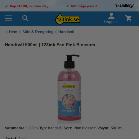
Köp <16:00, skickas idag
Alltid låga priser!
Logga in
Hem
Städ & Rengöring
Handtvål
Handtvål 500ml | 123ink Eco Pink Blossom
Varumärke:
123ink
Typ:
handtvål
Sort:
Pink Blossom
Volym:
500 ml
Antal:
1 st