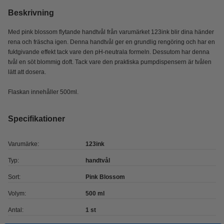
Beskrivning
Med pink blossom flytande handtvål från varumärket 123ink blir dina händer
rena och fräscha igen. Denna handtvål ger en grundlig rengöring och har en
fuktgivande effekt tack vare den pH-neutrala formeln. Dessutom har denna
tvål en söt blommig doft. Tack vare den praktiska pumpdispensern är tvålen
lätt att dosera.
Flaskan innehåller 500ml.
Specifikationer
Varumärke:
123ink
Typ:
handtvål
Sort:
Pink Blossom
Volym:
500 ml
Antal:
1 st