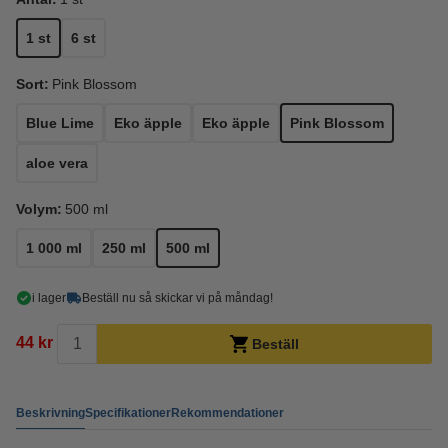
1 st
6 st
Sort:
Pink Blossom
Blue Lime
Eko äpple
Eko äpple
Pink Blossom
aloe vera
Volym:
500 ml
1 000 ml
250 ml
500 ml
i lager
Beställ nu så skickar vi på måndag!
44 kr
Beställ
Beskrivning
Specifikationer
Rekommendationer