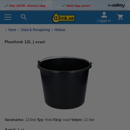
Köp <16:00, skickas idag
Alltid låga priser!
Logga in
Hem
Städ & Rengöring
Hinkar
Plasthink 12L | svart
Varumärke:
123ink
Typ:
Hink
Färg:
svart
Volym:
12 liter
Antal:
1 st