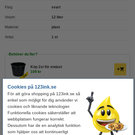
Färg:
svart
Volym:
12 liter
Material:
plast
Antal:
1 st
Behöver du fler?
Köp
2st
för endast
109 kr
Cookies på 123ink.se
Glöm inte att beställa!
För att göra shopping på 123ink.se så
Mikrofiberdukar 32x32cm | blandade färger |
enkel som möjligt för dig använder vi
123ink | 6st
cookies och liknande teknologier.
34 kr
Funktionella cookies säkerställer att
webbplatsen fungerar korrekt.
Allrengöringsmedel 1L | Ajax Lemon
Dessutom har de en analytisk funktion
40 kr
som hjälper oss att kontinuerligt