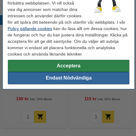
förbättra webbplatsen. Vi vill också
visa dig annonser som matchar dina
intressen och använder därför cookies
Populära produkter
för att spåra ditt beteende på och utanför vår webbplats. I vår
Policy gällande cookies
kan du läsa allt om dessa cookies, hur
de fungerar och hur du kan justera dina inställningar. Klicka på
acceptera för att ge ditt samtycke. Om du väljer att avböja
kommer vi endast att placera funktionella och analytiska
cookies och använda liknande tekniker.
Acceptera
Kökshandduk 65x65cm blårutig
Endast Nödvändiga
Philips Power Alkaline LR03
med randig kant | 6st
Micro AAA batteri 12st
150 kr
115 kr
Inkl. 25% Moms
Inkl. 25% Moms