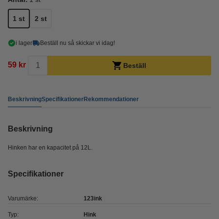
1 st
2 st
i lager
Beställ nu så skickar vi idag!
59 kr
Beställ
Beskrivning
Specifikationer
Rekommendationer
Beskrivning
Hinken har en kapacitet på 12L.
Specifikationer
Varumärke:
123ink
Typ:
Hink