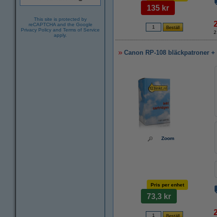
135 kr
This site is protected by
reCAPTCHA and the Google
Privacy Policy
and
Terms of Service
2
apply.
Canon RP-108 bläckpatroner + f
Zoom
Pris per enhet
73,3 kr