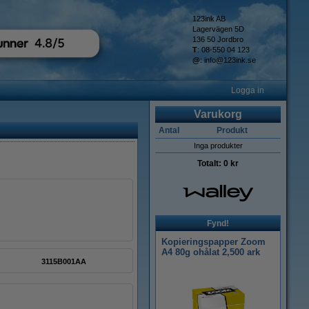
123ink AB
Lagervägen 5D
136 50 Jordbro
T
: 08-550 04 123
@
:
info@123ink.se
Logga in
Varukorg
Antal
Produkt
Inga produkter
Totalt:
0 kr
Fynd!
Kopieringspapper Zoom
A4 80g ohålat 2,500 ark
3115B001AA