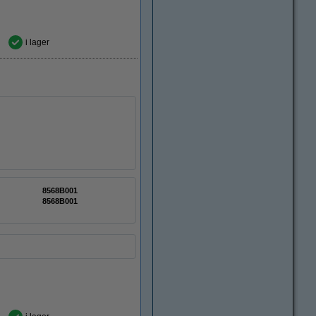
i lager
8568B001
8568B001