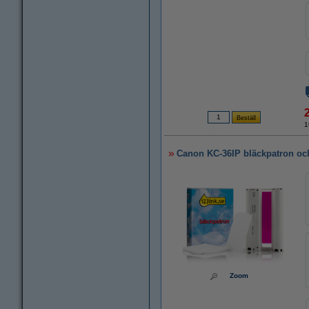
1
Canon KC-36IP bläckpatron och
Zoom