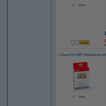
Zoom
8
Canon KC-36IP bläckpatron och
Zoom