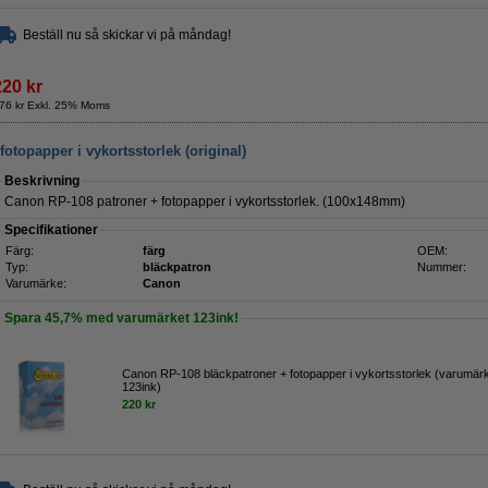
Beställ nu så skickar vi på måndag!
220 kr
76 kr Exkl. 25% Moms
otopapper i vykortsstorlek (original)
Beskrivning
Canon RP-108 patroner + fotopapper i vykortsstorlek. (100x148mm)
Specifikationer
Färg:
färg
OEM:
Typ:
bläckpatron
Nummer:
Varumärke:
Canon
Spara
45,7%
med varumärket 123ink!
Canon RP-108 bläckpatroner + fotopapper i vykortsstorlek (varumär
123ink)
220 kr