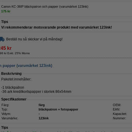
Canon KC-36IP bläckpatron och papper (varumärket 123ink)
175 kr
Tips
Vi rekommenderar motsvarande produkt med varumärket 123ink!
Beställ nu så skickar vi på måndag!
245 kr
96 kr Exkl. 25% Moms
 papper (varumärket 123ink)
Beskrivning
Paketet innehåller:
-1 bläckpatron
-36 ark kreditkortspapper i storlek 86x54mm
Specifikationer
Färg:
färg
OEM:
Typ:
bläckpatron + fotopapper
EAN:
Volym:
-
Kapacitet:
Varumärke:
123ink
Nummer:
Tips