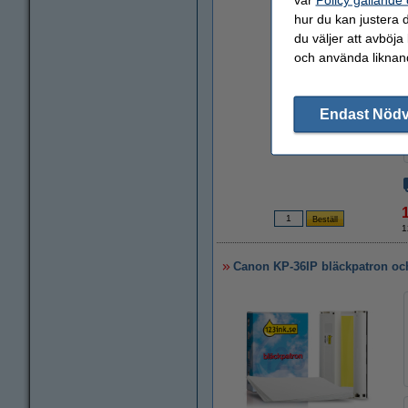
hur du kan justera d
du väljer att avböja
och använda liknand
Zoom
Endast Nöd
1
Canon KP-36IP bläckpatron och