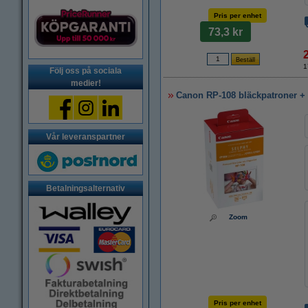
Pris per enhet
73,3 kr
1
Följ oss på sociala
medier!
Canon RP-108 bläckpatroner + f
Vår leveranspartner
Betalningsalternativ
Zoom
Pris per enhet