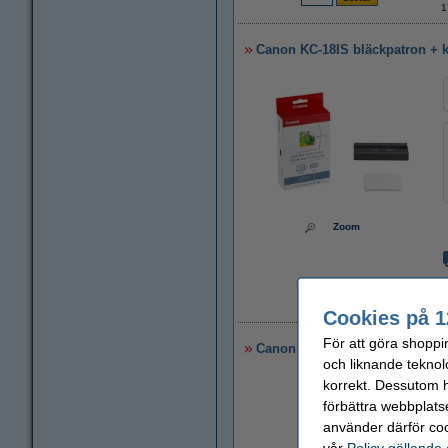
1
Canon KC-18IS bläckpatron + kr
Zoom
1
Cookies på 1
För att göra shoppi
Canon KP-36IP bläckpatron och
och liknande teknol
korrekt. Dessutom ha
förbättra webbplats
använder därför coo
vår
Policy gällande