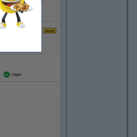
4960999047034
7737A001AD
i lager