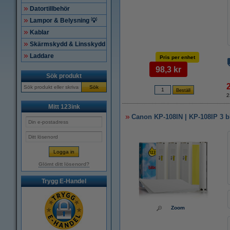
Datortillbehör
Lampor & Belysning 💡
Kablar
Skärmskydd & Linsskydd
Laddare
Pris per enhet
98,3 kr
Sök produkt
Sök
2
Mitt 123ink
Canon KP-108IN | KP-108IP 3 b
Glömt ditt lösenord?
Trygg E-Handel
Zoom