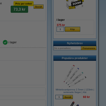
et
Pris per enhet
73,3 kr
i lager
375 kr
i lager
Nyhetsbrev
Populära produkter
Whiteboardpenna 2.5mm | 123ink |
sorterade färger | 4st
60 kr