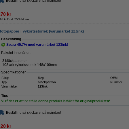
Beställ nu så skickar vi på måndag!
270 kr
16 kr Exkl. 25% Moms
otopapper i vykortsstorlek (varumärket 123ink)
Beskrivning
Spara
45,7%
med varumärket 123ink!
Paketet innehåller:
-3 bläckpatroner
-108 ark vykortsstorlek 148x100mm
Specifikationer
Färg:
färg
OEM:
Typ:
bläckpatron
Nummer:
Varumärke:
123ink
Tips
Vi råder er att beställa denna produkt istället för originalprodukten!
Beställ nu så skickar vi på måndag!
220 kr