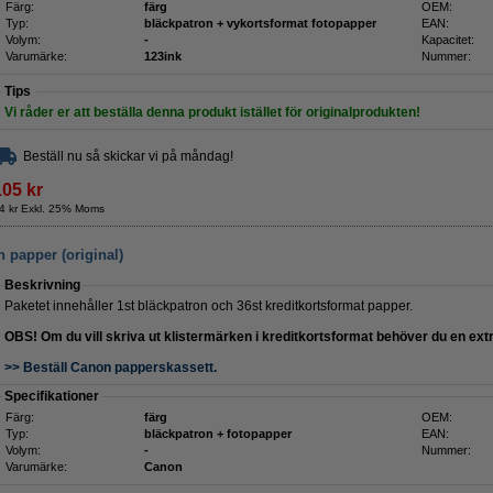
Färg:
färg
OEM:
Typ:
bläckpatron + vykortsformat fotopapper
EAN:
Volym:
-
Kapacitet:
Varumärke:
123ink
Nummer:
Tips
Vi råder er att beställa denna produkt istället för originalprodukten!
Beställ nu så skickar vi på måndag!
105 kr
4 kr Exkl. 25% Moms
 papper (original)
Beskrivning
Paketet innehåller 1st bläckpatron och 36st kreditkortsformat papper.
OBS! Om du vill skriva ut klistermärken i kreditkortsformat behöver du en ex
>> Beställ Canon papperskassett.
Specifikationer
Färg:
färg
OEM:
Typ:
bläckpatron + fotopapper
EAN:
Volym:
-
Nummer:
Varumärke:
Canon