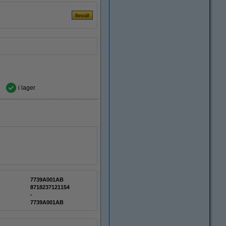
i lager
7739A001AB
8718237121154
-
7739A001AB