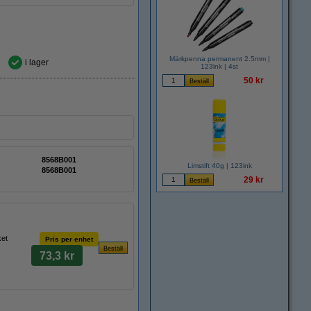
Märkpenna permanent 2.5mm |
i lager
123ink | 4st
50 kr
8568B001
Limstift 40g | 123ink
8568B001
29 kr
ket
Pris per enhet
73,3 kr