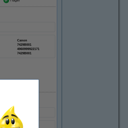
i lager
Canon
7429B001
4960999922171
7429B001
i lager
7737A001AD