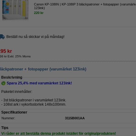
Canon KP-108IN | KP-108IP 3 bläckpatroner + fotopapper (varumärk
123ink)
220 kr
Beställ nu så skickar vi på måndag!
295 kr
36 kr Exkl. 25% Moms
läckpatroner + fotopapper (varumärket 123ink)
Beskrivning
Spara
25,4%
med varumärket 123ink!
Paketet innehåller:
- 3st bläckpatroner i varumärket 123ink.
- 108st ark i vykortsstorlek 148x100mm.
Specifikationer
Nummer:
3115B001AA
Tips
Vi råder er att beställa denna produkt istället för originalprodukten!