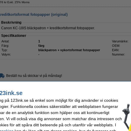
76 kr Exkl. 25% Moms
editkortsformat fotopapper (original)
Beskrivning
Canon KC-18IS bläckpatron + kreditkortsformat fotopapper.
Specifikationer
Antal:
1
Varumärke:
Färg:
färg
OEM:
Typ:
bläckpatron + vykortsformat fotopapper
EAN:
Volym:
-
Nummer:
Beställ nu så skickar vi på måndag!
245 kr
96 kr Exkl. 25% Moms
23ink.se
ng på 123ink.se så enkel som möjligt för dig använder vi cookies
 fotopapper (original)
ogier. Funktionella cookies säkerställer att webbplatsen fungerar
Beskrivning
r de en analytisk funktion som hjälper oss att kontinuerligt
Canon KP-36IP bläckpatron och fotopapper.
en. Vi vill också visa dig annonser som matchar dina intressen och
Specifikationer
kies för att spåra ditt beteende på och utanför vår webbplats. I
Färg:
färg
OEM:
 cookies
kan du läsa allt om dessa cookies, hur de fungerar och