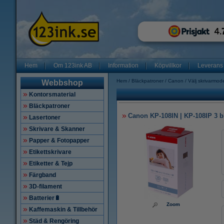
Hem
Om 123ink AB
Information
Köpvillkor
Leverans
Hem
Bläckpatroner
Canon
Välj skrivarmode
Webbshop
Kontorsmaterial
Bläckpatroner
Canon KP-108IN | KP-108IP 3 bl
Lasertoner
Skrivare & Skanner
Papper & Fotopapper
Etikettskrivare
Etiketter & Tejp
Färgband
3D-filament
Batterier🔋
Zoom
Kaffemaskin & Tillbehör
Städ & Rengöring