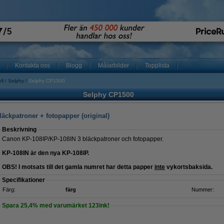
Kontakta oss
Blogg
Målarbilder
Topplista
ll
Selphy
Selphy CP1500
Selphy CP1500
äckpatroner + fotopapper (original)
Beskrivning
Canon KP-108IP/KP-108IN 3 bläckpatroner och fotopapper.
KP-108IN är den nya KP-108IP.
OBS! I motsats till det gamla numret har detta papper
inte
vykortsbaksida.
Specifikationer
Färg:
färg
Nummer:
Spara
25,4%
med varumärket 123ink!