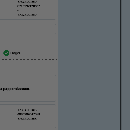
7737A001AD
8718237120607
-
7737A001AD
i lager
tra papperskassett.
7739A001AB
4960999047058
7739A001AB