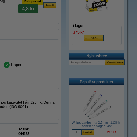
 hög
Pris per ml
4,8 kr
i lager
375 kr
Nyhetsbrev
i lager
Populära produkter
n hög kapacitet från 123ink. Denna
darden (ISO-9001).
Whiteboardpenna 2.5mm | 123ink |
sorterade färger | 4st
123ink
60 kr
044135