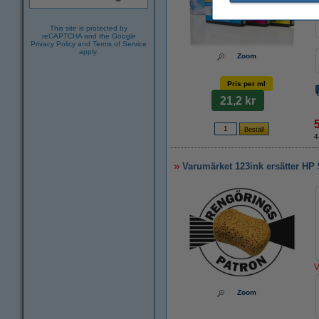
This site is protected by
reCAPTCHA and the Google
Privacy Policy
and
Terms of Service
apply.
Zoom
Pris per ml
21,2 kr
4
Varumärket 123ink ersätter HP
V
Zoom