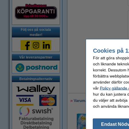
Följ oss på sociala
medier!
Cookies på 1
Vår leveranspartner
För att göra shoppi
och liknande teknol
Pris per ml
korrekt. Dessutom ha
4,8 kr
förbättra webbplats
Betalningsalternativ
använder därför coo
vår
Policy gällande
2
hur du kan justera d
du väljer att avböja
Varumärket 123ink ersätter HP
och använda liknand
Endast Nöd