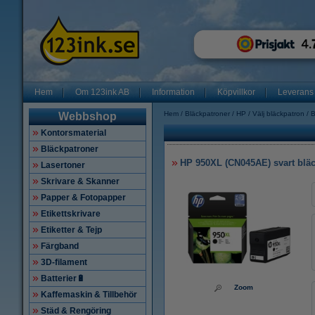
Hem
Om 123ink AB
Information
Köpvillkor
Leverans
Hem
Bläckpatroner
HP
Välj bläckpatron
B
Webbshop
Kontorsmaterial
Bläckpatroner
HP 950XL (CN045AE) svart bläck
Lasertoner
Skrivare & Skanner
Papper & Fotopapper
Etikettskrivare
Etiketter & Tejp
Färgband
3D-filament
Batterier🔋
Zoom
Kaffemaskin & Tillbehör
Städ & Rengöring