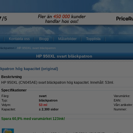
Kontakta oss
Blogg
Målarbilder
Topplista
läckpatron
HP 950XL svart bläckpatron
HP 950XL svart bläckpatron
patron hög kapacitet (original)
Beskrivning
HP 950XL (CN045AE) svart bläckpatron hög kapacitet. Innehåll: 53ml.
Specifikationer
Färg:
svart
Varumärke:
Typ:
bläckpatron
EAN:
Volym:
53 ml
Vårt artikelnr:
Kapacitet:
± 2.300 sidor
Nummer:
Spara
60,9%
med varumärket 123ink!