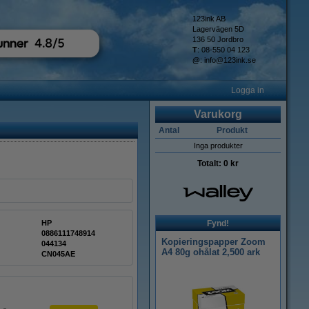
123ink AB
Lagervägen 5D
136 50 Jordbro
T
: 08-550 04 123
@
:
info@123ink.se
Logga in
Varukorg
Antal
Produkt
Inga produkter
Totalt:
0 kr
HP
Fynd!
0886111748914
Kopieringspapper Zoom
044134
A4 80g ohålat 2,500 ark
CN045AE