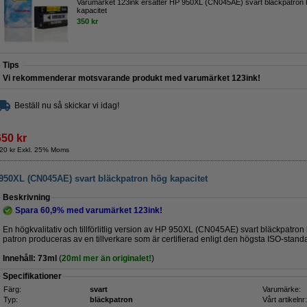
Varumärket 123ink ersätter HP 950XL (CN045AE) svart bläckpatron
kapacitet
350 kr
Tips
Vi rekommenderar motsvarande produkt med varumärket 123ink!
Beställ nu så skickar vi idag!
650 kr
20 kr Exkl. 25% Moms
 950XL (CN045AE) svart bläckpatron hög kapacitet
Beskrivning
Spara
60,9%
med varumärket 123ink!
En högkvalitativ och tillförlitlig version av HP 950XL (CN045AE) svart bläckpatro
patron produceras av en tillverkare som är certifierad enligt den högsta ISO-stan
Innehåll:
73ml
(
20ml mer än originalet!
)
Specifikationer
Färg:
svart
Varumärke:
Typ:
bläckpatron
Vårt artikelnr: