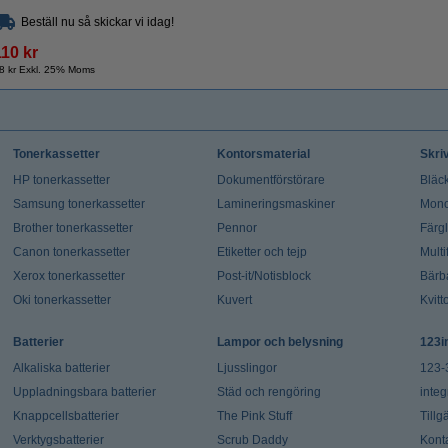
Beställ nu så skickar vi idag!
110 kr
8 kr Exkl. 25% Moms
Tonerkassetter
Kontorsmaterial
Skri
HP tonerkassetter
Dokumentförstörare
Bläck
Samsung tonerkassetter
Lamineringsmaskiner
Mono
Brother tonerkassetter
Pennor
Färg
Canon tonerkassetter
Etiketter och tejp
Multi
Xerox tonerkassetter
Post-it/Notisblock
Bärb
Oki tonerkassetter
Kuvert
Kvitt
Batterier
Lampor och belysning
123i
Alkaliska batterier
Ljusslingor
123-
Uppladningsbara batterier
Städ och rengöring
integ
Knappcellsbatterier
The Pink Stuff
Tillg
Verktygsbatterier
Scrub Daddy
Kont