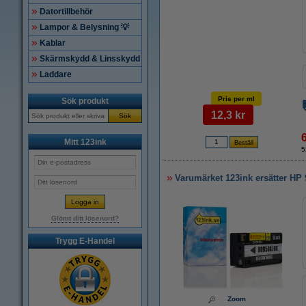
Datortillbehör
Lampor & Belysning 💡
Kablar
Skärmskydd & Linsskydd
Laddare
Pris per ml
Sök produkt
12,3 kr
Sök
Mitt 123ink
5
Varumärket 123ink ersätter HP
Glömt ditt lösenord?
Trygg E-Handel
Zoom