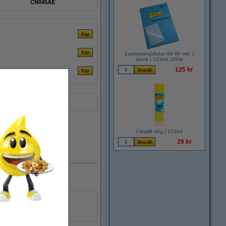
CN045AE
Lamineringsfickor A4 80 mik. |
blank | 123ink 100st
125 kr
Limstift 40g | 123ink
29 kr
i lager