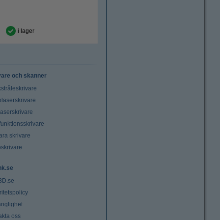
i lager
vare och skanner
stråleskrivare
laserskrivare
laserskrivare
funktionsskrivare
ara skrivare
oskrivare
nk.se
3D.se
ritetspolicy
änglighet
akta oss