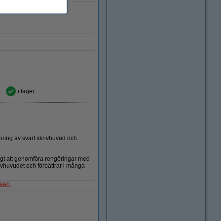
26 ml
i lager
öring av svart skrivhuvud och
ktigt att genomföra rengöringar med
vhuvudet och förbättrar i många
8660.