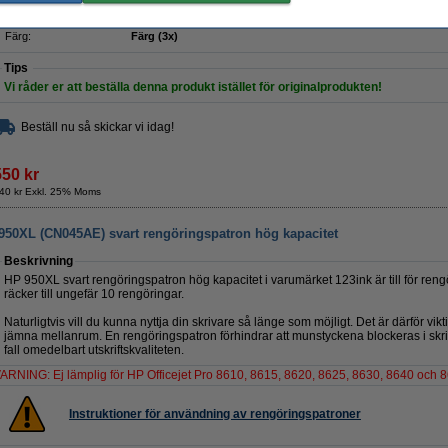
Specifikationer
Sort:
Trippelförpackning
Volym:
Färg:
Färg (3x)
Tips
Vi råder er att beställa denna produkt istället för originalprodukten!
Beställ nu så skickar vi idag!
550 kr
40 kr Exkl. 25% Moms
 950XL (CN045AE) svart rengöringspatron hög kapacitet
Beskrivning
HP 950XL svart rengöringspatron hög kapacitet i varumärket 123ink är till för reng
räcker till ungefär 10 rengöringar.
Naturligtvis vill du kunna nyttja din skrivare så länge som möjligt. Det är därför vi
jämna mellanrum. En rengöringspatron förhindrar att munstyckena blockeras i skri
fall omedelbart utskriftskvaliteten.
ARNING: Ej lämplig för HP Officejet Pro 8610, 8615, 8620, 8625, 8630, 8640 och 
Instruktioner för användning av rengöringspatroner