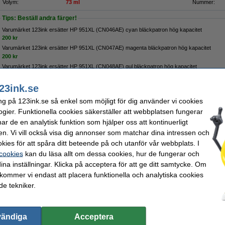
Volym:
73 ml
Nummer:
Tips: Beställ andra färger!
Varumärket 123ink ersätter HP 951XL (CN046AE) cyan bläckpatron hög kapacitet
200 kr
Varumärket 123ink ersätter HP 951XL (CN047AE) magenta bläckpatron hög kapacitet
200 kr
Varumärket 123ink ersätter HP 951XL (CN048AE) gul bläckpatron hög kapacitet
200 kr
23ink.se
Tips
ng på 123ink.se så enkel som möjligt för dig använder vi cookies
Vi råder er att beställa denna produkt istället för originalprodukten!
ogier. Funktionella cookies säkerställer att webbplatsen fungerar
r de en analytisk funktion som hjälper oss att kontinuerligt
Beställ nu så skickar vi idag!
en. Vi vill också visa dig annonser som matchar dina intressen och
kies för att spåra ditt beteende på och utanför vår webbplats. I
350 kr
 cookies
kan du läsa allt om dessa cookies, hur de fungerar och
80 kr Exkl. 25% Moms
ina inställningar. Klicka på acceptera för att ge ditt samtycke. Om
 kommer vi endast att placera funktionella och analytiska cookies
 951XL C/M/Y 3-pack
e tekniker.
Passa på!
1 x HP 951XL cyan bläckpatron,
26ml
(varumärket 123ink).
1 x HP 951XL magenta bläckpatron,
26ml
(varumärket 123ink).
1 x HP 951XL gul bläckpatron,
26ml
(varumärket 123ink).
vändiga
Acceptera