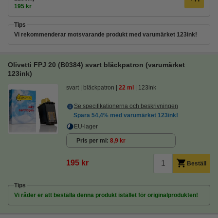
195 kr
Tips
Vi rekommenderar motsvarande produkt med varumärket 123ink!
Olivetti FPJ 20 (B0384) svart bläckpatron (varumärket
123ink)
svart
bläckpatron
22 ml
123ink
Se specifikationerna och beskrivningen
Spara
54,4%
med varumärket 123ink!
EU-lager
Pris per ml
8,9 kr
195 kr
Beställ
Tips
Vi råder er att beställa denna produkt istället för originalprodukten!