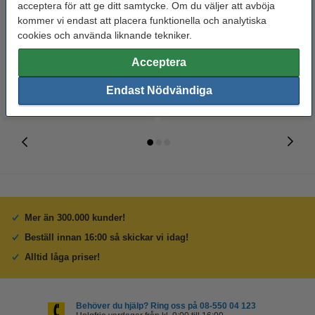
Whiteboardpenna 2.5mm |
Märkpenna permanent 2.5mm |
acceptera för att ge ditt samtycke. Om du väljer att avböja
123ink | sorterade färger | 4st
123ink | 4st
kommer vi endast att placera funktionella och analytiska
cookies och använda liknande tekniker.
60 kr
50 kr
Inkl. 25% Moms
Inkl. 25% Moms
Acceptera
Endast Nödvändiga
Mer än 300.000 kunder!
Beställ innan 16:00 så skickar vi idag!
Alltid låga priser!
Behöver du hjälp? Ring oss på 08-550 04 123