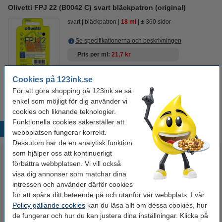
Olivetti FPJ 22 (B0042 C) svart bläckpatron (original)
svart
bläckpatron
18 ml
± 360 sidor
Se specifikationerna och beskrivningen
Pris per ml
21,7 kr
Visa alternativ
Cookies på 123ink.se
För att göra shopping på 123ink.se så
Produkten tillverkas inte längre.
enkel som möjligt för dig använder vi
cookies och liknande teknologier.
Funktionella cookies säkerställer att
Populära produkter
webbplatsen fungerar korrekt.
Dessutom har de en analytisk funktion
som hjälper oss att kontinuerligt
förbättra webbplatsen. Vi vill också
visa dig annonser som matchar dina
intressen och använder därför cookies
för att spåra ditt beteende på och utanför vår webbplats. I vår
Policy gällande cookies
kan du läsa allt om dessa cookies, hur
de fungerar och hur du kan justera dina inställningar. Klicka på