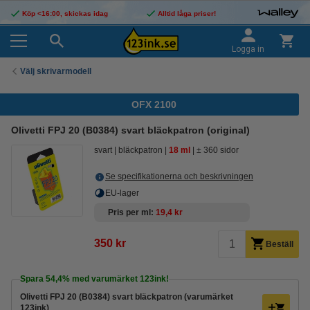
Köp <16:00, skickas idag
Alltid låga priser!
Logga in
Välj skrivarmodell
OFX 2100
Olivetti FPJ 20 (B0384) svart bläckpatron (original)
svart
bläckpatron
18 ml
± 360 sidor
Se specifikationerna och beskrivningen
EU-lager
Pris per ml
19,4 kr
350 kr
Beställ
Spara
54,4%
med varumärket 123ink!
Olivetti FPJ 20 (B0384) svart bläckpatron (varumärket
123ink)