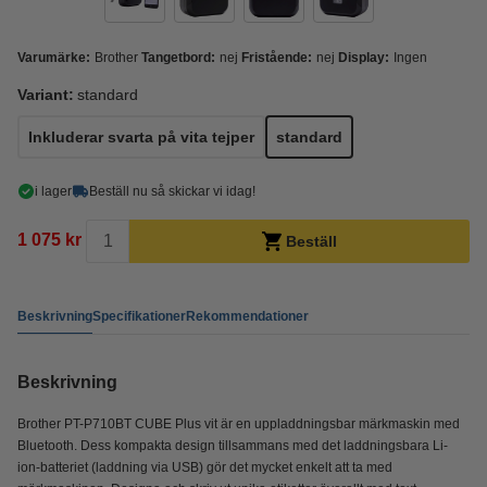
Varumärke:
Brother
Tangetbord:
nej
Fristående:
nej
Display:
Ingen
Variant:
standard
Inkluderar svarta på vita tejper
standard
i lager
Beställ nu så skickar vi idag!
1 075 kr
Beställ
Beskrivning
Specifikationer
Rekommendationer
Beskrivning
Brother PT-P710BT CUBE Plus vit är en uppladdningsbar märkmaskin med
Bluetooth. Dess kompakta design tillsammans med det laddningsbara Li-
ion-batteriet (laddning via USB) gör det mycket enkelt att ta med