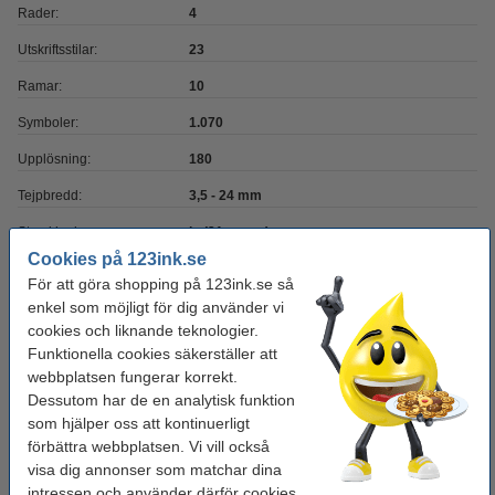
Rader:
4
Utskriftsstilar:
23
Ramar:
10
Symboler:
1.070
Upplösning:
180
Tejpbredd:
3,5 - 24 mm
Streckkoder:
ja (21 sorter)
Cookies på 123ink.se
Anslutning:
Bluetooth
För att göra shopping på 123ink.se så
Mobilutskrift:
ja (mobil utskrifts-app)
enkel som möjligt för dig använder vi
cookies och liknande teknologier.
Operativsystem:
Windows / iOS / Android
Funktionella cookies säkerställer att
webbplatsen fungerar korrekt.
Strömförsörjning:
li-on batteri (inkl.)
Dessutom har de en analytisk funktion
som hjälper oss att kontinuerligt
Glöm inte att beställa tejp!
förbättra webbplatsen. Vi vill också
visa dig annonser som matchar dina
Varumärket 123ink ersätter Brother TZe-231 |
intressen och använder därför cookies