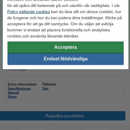
svart text - vit märkband | 12mm x 8m
100 kr
för att spåra ditt beteende på och utanför vår webbplats. I vår
Policy gällande cookies
kan du läsa allt om dessa cookies, hur
Varumärket 123ink ersätter Brother TZe-231 |
de fungerar och hur du kan justera dina inställningar. Klicka på
svart text - vit märkband | 12mm x 8m | 5st
acceptera för att ge ditt samtycke. Om du väljer att avböja
450 kr
kommer vi endast att placera funktionella och analytiska
cookies och använda liknande tekniker.
Varumärket 123ink ersätter Brother TZe-221 |
svart text - vit märkband | 9mm x 8m | 5st
425 kr
Acceptera
Varumärket 123ink ersätter Brother TZe-251 |
Endast Nödvändiga
svart text - vit märkband | 24mm x 8m
130 kr
Extra information
Tillbehör
Specifikationer
Tejp
Manual
Driver
Populära produkter