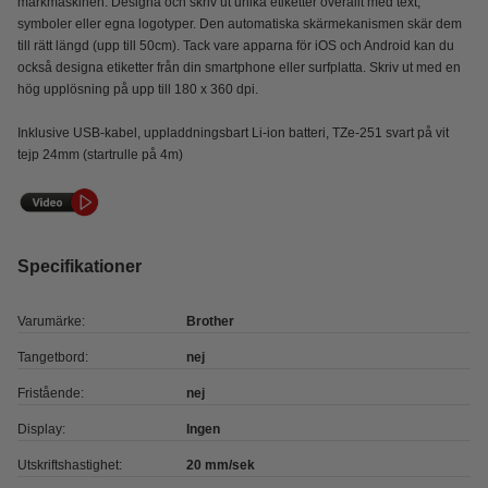
märkmaskinen. Designa och skriv ut unika etiketter överallt med text,
symboler eller egna logotyper. Den automatiska skärmekanismen skär dem
till rätt längd (upp till 50cm). Tack vare apparna för iOS och Android kan du
också designa etiketter från din smartphone eller surfplatta. Skriv ut med en
hög upplösning på upp till 180 x 360 dpi.
Inklusive USB-kabel, uppladdningsbart Li-ion batteri, TZe-251 svart på vit
tejp 24mm (startrulle på 4m)
Specifikationer
Varumärke:
Brother
Tangetbord:
nej
Fristående:
nej
Display:
Ingen
Utskriftshastighet:
20 mm/sek