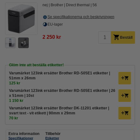
nej
Brother
Direct thermal
56
Se specifikationerna och beskrivningen
EU-lager
2 250 kr
Beställ
3
Glöm inte att beställa etiketter!
Varumärket 123ink ersätter Brother RD-S05E1 etiketter |
51mm x 26mm
125 kr
Varumärket 123ink ersätter Brother RD-S05E1 etiketter | 26
x 51mm | 10st
1 150 kr
Varumärket 123ink ersätter Brother DK-11201 etiketter |
svart text - vit etikett | 90mm x 29mm
70 kr
Extra information
Tillbehör
Specifikationer
Etiketter