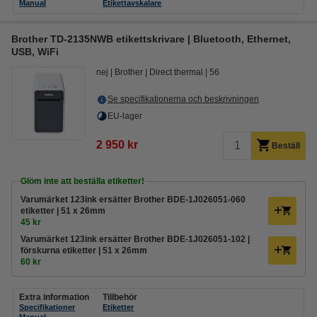
Manual
Etikettavskalare
Brother TD-2135NWB etikettskrivare | Bluetooth, Ethernet,
USB, WiFi
nej
Brother
Direct thermal
56
Se specifikationerna och beskrivningen
EU-lager
2 950 kr
Beställ
Glöm inte att beställa etiketter!
Varumärket 123ink ersätter Brother BDE-1J026051-060
etiketter | 51 x 26mm
45 kr
Varumärket 123ink ersätter Brother BDE-1J026051-102 |
förskurna etiketter | 51 x 26mm
60 kr
Extra information
Tillbehör
Specifikationer
Etiketter