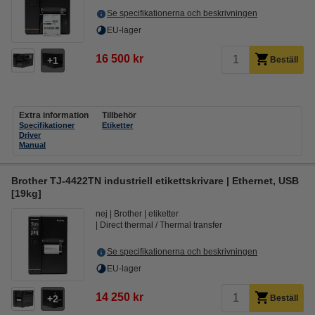
Se specifikationerna och beskrivningen
EU-lager
16 500 kr
1
Beställ
Extra information
Tillbehör
Specifikationer
Etiketter
Driver
Manual
Brother TJ-4422TN industriell etikettskrivare | Ethernet, USB
[19kg]
nej
Brother
etiketter
Direct thermal / Thermal transfer
Se specifikationerna och beskrivningen
EU-lager
14 250 kr
2
Beställ