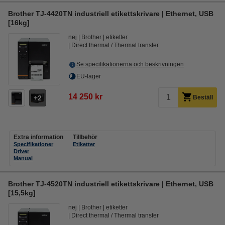
Brother TJ-4420TN industriell etikettskrivare | Ethernet, USB
[16kg]
nej
Brother
etiketter
Direct thermal / Thermal transfer
Se specifikationerna och beskrivningen
EU-lager
14 250 kr
2
Beställ
Extra information
Tillbehör
Specifikationer
Etiketter
Driver
Manual
Brother TJ-4520TN industriell etikettskrivare | Ethernet, USB
[15,5kg]
nej
Brother
etiketter
Direct thermal / Thermal transfer