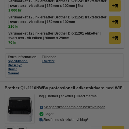
Varumärket 123ink ersätter Brother DK-11241 fraktetiketter
| svart text - vit etikett | 152mm x 102mm | 5st
1 000 kr
Varumärket 123ink ersätter Brother DK-11241 fraktetiketter
| svart text - vit etikett | 152mm x 102mm
210 kr
Varumärket 123ink ersätter Brother DK-11201 etiketter |
svart text - vit etikett | 90mm x 29mm
70 kr
Extra information
Tillbehör
Specifikation
Etiketter
Broschyr
Driver
Manual
Brother QL-1110NWBc professionell etikettskrivare med WiFi
nej
Brother
etiketter
Direct thermal
Se specifikationerna och beskrivningen
i lager
Beställ nu så skickar vi idag!