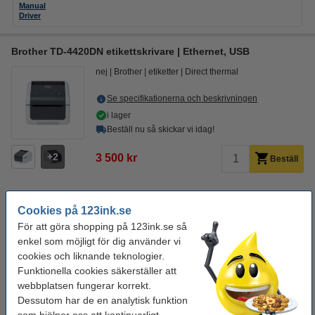
Manual
Driver
Brother TD-4420DN etikettskrivare | Ethernet, USB
nej
Brother
etiketter
Direct thermal
Se specifikationerna och beskrivningen
i lager
Beställ nu så skickar vi idag!
2
3 500 kr
Beställ
Glöm inte att beställa etiketter!
Cookies på 123ink.se
Varumärket 123ink ersätter Brother RD-S02E1 etiketter |
För att göra shopping på 123ink.se så
152mm x 102mm
enkel som möjligt för dig använder vi
110 kr
cookies och liknande teknologier.
Varumärket 123ink ersätter Brother RD-S02E1 etiketter |
Funktionella cookies säkerställer att
102 x 152mm | 10st
webbplatsen fungerar korrekt.
900 kr
Dessutom har de en analytisk funktion
Varumärket 123ink ersätter Brother RD-S05E1 etiketter |