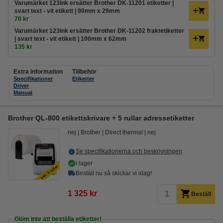
Varumärket 123ink ersätter Brother DK-11201 etiketter |
svart text - vit etikett | 90mm x 29mm
70 kr
Varumärket 123ink ersätter Brother DK-11202 fraktetiketter
| svart text - vit etikett | 100mm x 62mm
135 kr
Extra information
Tillbehör
Specifikationer
Etiketter
Driver
Manual
Brother QL-800 etikettskrivare + 5 rullar adressetiketter
nej
Brother
Direct thermal
nej
Se specifikationerna och beskrivningen
i lager
Beställ nu så skickar vi idag!
1 325 kr
Beställ
Glöm inte att beställa etiketter!