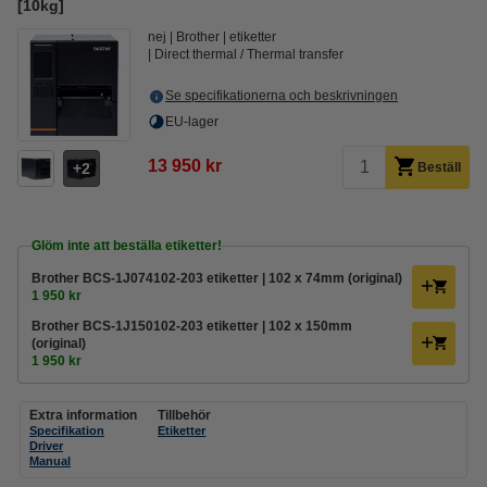
[10kg]
nej
Brother
etiketter
Direct thermal / Thermal transfer
Se specifikationerna och beskrivningen
EU-lager
13 950 kr
2
Beställ
Glöm inte att beställa etiketter!
Brother BCS-1J074102-203 etiketter | 102 x 74mm (original)
1 950 kr
Brother BCS-1J150102-203 etiketter | 102 x 150mm
(original)
1 950 kr
Extra information
Tillbehör
Specifikation
Etiketter
Driver
Manual