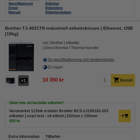
Specifikationer
Etiketter
Driver
Etikettkniv
Manual
Etikettavskalare
Brother TJ-4021TN industriell etikettskrivare | Ethernet, USB
[10kg]
nej
Brother
etiketter
Direct thermal / Thermal transfer
Se specifikationerna och beskrivningen
EU-lager
10 350 kr
1
Beställ
Glöm inte att beställa etiketter!
Varumärket 123ink ersätter Brother BCS-1J150102-203
etiketter | svart text - vit etikett | 102mm x 150mm
450 kr
Extra information
Tillbehör