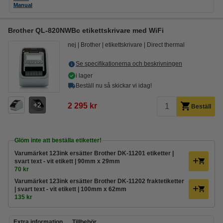
Manual
Brother QL-820NWBc etikettskrivare med WiFi
nej
Brother
etikettskrivare
Direct thermal
Se specifikationerna och beskrivningen
i lager
Beställ nu så skickar vi idag!
2
2 295 kr
Beställ
Glöm inte att beställa etiketter!
Varumärket 123ink ersätter Brother DK-11201 etiketter |
svart text - vit etikett | 90mm x 29mm
70 kr
Varumärket 123ink ersätter Brother DK-11202 fraktetiketter
| svart text - vit etikett | 100mm x 62mm
135 kr
Extra information
Tillbehör