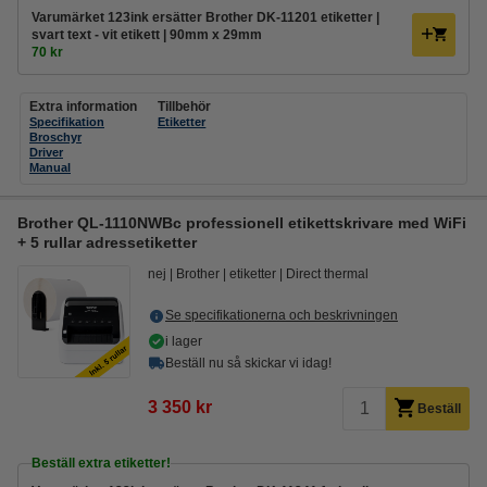
Varumärket 123ink ersätter Brother DK-11201 etiketter |
svart text - vit etikett | 90mm x 29mm
70 kr
Extra information
Tillbehör
Specifikation
Etiketter
Broschyr
Driver
Manual
Brother QL-1110NWBc professionell etikettskrivare med WiFi
+ 5 rullar adressetiketter
nej
Brother
etiketter
Direct thermal
Se specifikationerna och beskrivningen
i lager
Beställ nu så skickar vi idag!
3 350 kr
Beställ
Beställ extra etiketter!