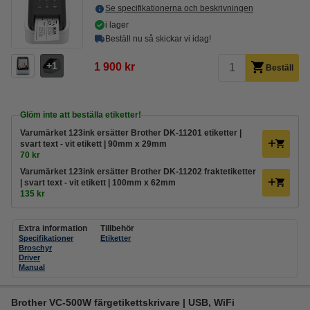
Se specifikationerna och beskrivningen
i lager
Beställ nu så skickar vi idag!
1
1 900 kr
Beställ
Glöm inte att beställa etiketter!
Varumärket 123ink ersätter Brother DK-11201 etiketter |
svart text - vit etikett | 90mm x 29mm
70 kr
Varumärket 123ink ersätter Brother DK-11202 fraktetiketter
| svart text - vit etikett | 100mm x 62mm
135 kr
Extra information
Tillbehör
Specifikationer
Etiketter
Broschyr
Driver
Manual
Brother VC-500W färgetikettskrivare | USB, WiFi