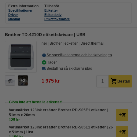
Extra information
Tillbehör
Specifikationer
Etiketter
Driver
Etikettkniv
Manual
Etikettavskalare
Brother TD-4210D etikettskrivare | USB
nej
Brother
etiketter
Direct thermal
Se specifikationerna och beskrivningen
i lager
Beställ nu så skickar vi idag!
2
1 975 kr
Beställ
Glöm inte att beställa etiketter!
Varumärket 123ink ersätter Brother RD-S05E1 etiketter |
51mm x 26mm
125 kr
Varumärket 123ink ersätter Brother RD-S05E1 etiketter | 26
x 51mm | 10st