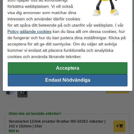
som hjälper oss att kontinuerligt
51mm x 26mm
125 kr
förbättra webbplatsen. Vi vill också
visa dig annonser som matchar dina
intressen och använder därför cookies
Extra information
Tillbehör
Specifikationer
Etiketter
för att spåra ditt beteende på och utanför vår webbplats. I vår
Manual
Policy gällande cookies
kan du läsa allt om dessa cookies, hur
Driver
de fungerar och hur du kan justera dina inställningar. Klicka på
acceptera för att ge ditt samtycke. Om du väljer att avböja
Brother TD-4425DN etikettskrivare | Ethernet, USB
kommer vi endast att placera funktionella och analytiska
cookies och använda liknande tekniker.
Brother
nej
etiketter
Direct thermal
Se specifikationerna och beskrivningen
Acceptera
EU-lager
Endast Nödvändiga
4 500 kr
Beställ
2
Glöm inte att beställa etiketter!
Varumärket 123ink ersätter Brother RD-S02E1 etiketter |
102 x 152mm | 10st
900 kr