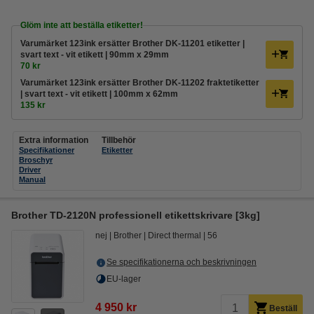
Glöm inte att beställa etiketter!
Varumärket 123ink ersätter Brother DK-11201 etiketter |
svart text - vit etikett | 90mm x 29mm
70 kr
Varumärket 123ink ersätter Brother DK-11202 fraktetiketter
| svart text - vit etikett | 100mm x 62mm
135 kr
Extra information
Tillbehör
Specifikationer
Etiketter
Broschyr
Driver
Manual
Brother TD-2120N professionell etikettskrivare [3kg]
nej
Brother
Direct thermal
56
Se specifikationerna och beskrivningen
EU-lager
4 950 kr
Beställ