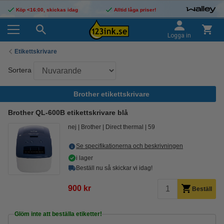
Köp <16:00, skickas idag
Alltid låga priser!
Logga in
Etikettskrivare
Sortera
Brother etikettskrivare
Brother QL-600B etikettskrivare blå
nej
Brother
Direct thermal
59
Se specifikationerna och beskrivningen
i lager
Beställ nu så skickar vi idag!
900 kr
Beställ
Glöm inte att beställa etiketter!