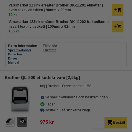
Varumärket 123ink ersätter Brother DK-11201 etiketter |
svart text - vit etikett | 90mm x 29mm
70 kr
Varumärket 123ink ersätter Brother DK-11202 fraktetiketter
| svart text - vit etikett | 100mm x 62mm
135 kr
Extra information
Tillbehör
Specifikationer
Etiketter
Broschyr
Driver
Manual
Brother QL-800 etikettskrivare [2,5kg]
nej
Brother
Direct thermal
58
Se specifikationerna och beskrivningen
i lager
Beställ nu så skickar vi idag!
3
975 kr
Beställ