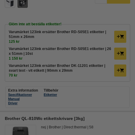
1
Glöm inte att beställa etiketter!
Varumärket 123ink ersätter Brother RD-S05E1 etiketter |
51mm x 26mm
125 kr
Varumärket 123ink ersätter Brother RD-S05E1 etiketter | 26
x 51mm | 10st
1 150 kr
Varumärket 123ink ersätter Brother DK-11201 etiketter |
svart text - vit etikett | 90mm x 29mm
70 kr
Extra information
Tillbehör
Specifikationer
Etiketter
Manual
Driver
Brother QL-810Wc etikettskrivare [3kg]
nej
Brother
Direct thermal
58