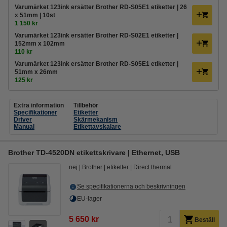
Varumärket 123ink ersätter Brother RD-S05E1 etiketter | 26
x 51mm | 10st
1 150 kr
Varumärket 123ink ersätter Brother RD-S02E1 etiketter |
152mm x 102mm
110 kr
Varumärket 123ink ersätter Brother RD-S05E1 etiketter |
51mm x 26mm
125 kr
Extra information
Tillbehör
Specifikationer
Etiketter
Driver
Skärmekanism
Manual
Etikettavskalare
Brother TD-4520DN etikettskrivare | Ethernet, USB
nej
Brother
etiketter
Direct thermal
Se specifikationerna och beskrivningen
EU-lager
5 650 kr
Beställ