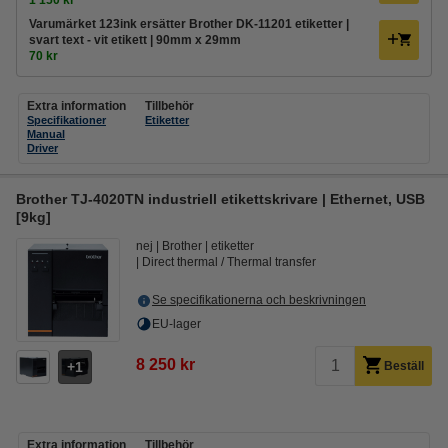
1 150 kr
Varumärket 123ink ersätter Brother DK-11201 etiketter |
svart text - vit etikett | 90mm x 29mm
70 kr
Extra information
Tillbehör
Specifikationer
Etiketter
Manual
Driver
Brother TJ-4020TN industriell etikettskrivare | Ethernet, USB
[9kg]
nej
Brother
etiketter
Direct thermal / Thermal transfer
Se specifikationerna och beskrivningen
EU-lager
8 250 kr
1
Beställ
Extra information
Tillbehör