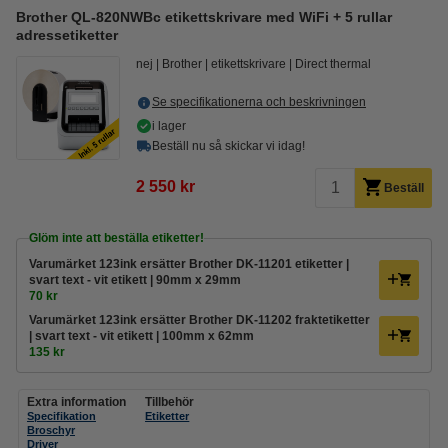
Brother QL-820NWBc etikettskrivare med WiFi + 5 rullar
adressetiketter
nej
Brother
etikettskrivare
Direct thermal
Se specifikationerna och beskrivningen
i lager
Beställ nu så skickar vi idag!
2 550 kr
Beställ
Glöm inte att beställa etiketter!
Varumärket 123ink ersätter Brother DK-11201 etiketter |
svart text - vit etikett | 90mm x 29mm
70 kr
Varumärket 123ink ersätter Brother DK-11202 fraktetiketter
| svart text - vit etikett | 100mm x 62mm
135 kr
Extra information
Tillbehör
Specifikation
Etiketter
Broschyr
Driver