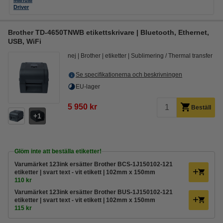
Manual
Driver
Brother TD-4650TNWB etikettskrivare | Bluetooth, Ethernet,
USB, WiFi
nej
Brother
etiketter
Sublimering / Thermal transfer
Se specifikationerna och beskrivningen
EU-lager
5 950 kr
Beställ
1
Glöm inte att beställa etiketter!
Varumärket 123ink ersätter Brother BCS-1J150102-121
etiketter | svart text - vit etikett | 102mm x 150mm
110 kr
Varumärket 123ink ersätter Brother BUS-1J150102-121
etiketter | svart text - vit etikett | 102mm x 150mm
115 kr