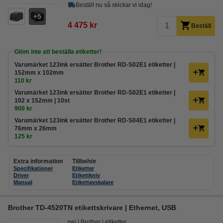
Beställ nu så skickar vi idag!
5
4 475 kr
Beställ
Glöm inte att beställa etiketter!
Varumärket 123ink ersätter Brother RD-S02E1 etiketter |
152mm x 102mm
110 kr
Varumärket 123ink ersätter Brother RD-S02E1 etiketter |
102 x 152mm | 10st
900 kr
Varumärket 123ink ersätter Brother RD-S04E1 etiketter |
76mm x 26mm
125 kr
Extra information
Tillbehör
Specifikationer
Etiketter
Driver
Etikettkniv
Manual
Etikettavskalare
Brother TD-4520TN etikettskrivare | Ethernet, USB
nej
Brother
etiketter