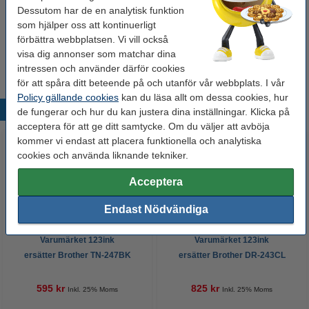
Hålat 500 ark
Dessutom har de en analytisk funktion
som hjälper oss att kontinuerligt
Kopieringspapper A4 80g HÅLAT | Zoom | 500
förbättra webbplatsen. Vi vill också
ark
85 kr
visa dig annonser som matchar dina
intressen och använder därför cookies
för att spåra ditt beteende på och utanför vår webbplats. I vår
Policy gällande cookies
kan du läsa allt om dessa cookies, hur
Populära produkter
de fungerar och hur du kan justera dina inställningar. Klicka på
acceptera för att ge ditt samtycke. Om du väljer att avböja
kommer vi endast att placera funktionella och analytiska
cookies och använda liknande tekniker.
Acceptera
Endast Nödvändiga
Varumärket 123ink
Varumärket 123ink
ersätter Brother TN-247BK
ersätter Brother DR-243CL
svart toner hög kapacitet
trumma
595 kr
825 kr
Inkl. 25% Moms
Inkl. 25% Moms