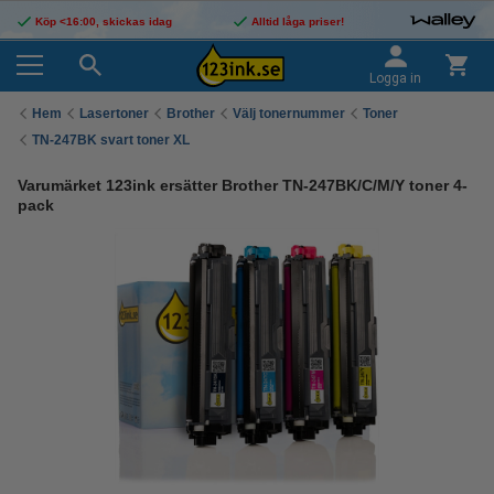
Köp <16:00, skickas idag
Alltid låga priser!
Logga in
Hem
Lasertoner
Brother
Välj tonernummer
Toner
TN-247BK svart toner XL
Varumärket 123ink ersätter Brother TN-247BK/C/M/Y toner 4-
pack