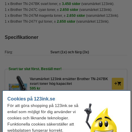
1 x Brother TN-247BK svart toner,
±
3.450 sidor
(varumärket 123ink).
1 x Brother TN-247C cyan toner,
±
2.650 sidor
(varumärket 123ink).
1 x Brother TN-247M magenta toner,
±
2.650 sidor
(varumärket 123ink).
1 x Brother TN-247Y gul toner,
±
2.650 sidor
(varumärket 123ink).
Specifikationer
Färg:
Svart (1x) och färg (3x)
Svart tar slut först. Beställ mer!
Varumärket 123ink ersätter Brother TN-247BK
svart toner hög kapacitet
595 kr
Cookies på 123ink.se
Ohålat 500 ark
För att göra shopping på 123ink.se så
enkel som möjligt för dig använder vi
Kopieringspapper A4 80g | Zoom | 500 ark
cookies och liknande teknologier.
80 kr
Funktionella cookies säkerställer att
webbplatsen fungerar korrekt.