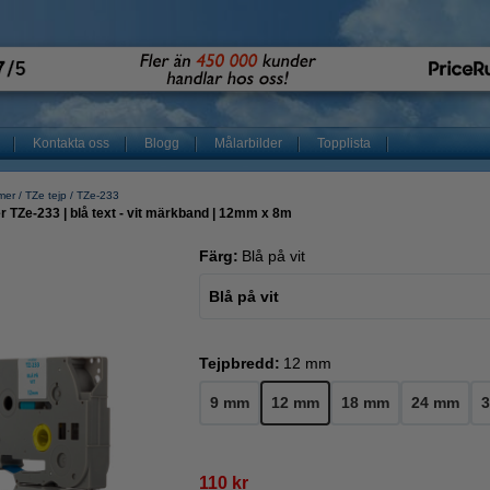
Kontakta oss
Blogg
Målarbilder
Topplista
mer
TZe tejp
TZe-233
 TZe-233 | blå text - vit märkband | 12mm x 8m
Färg:
Blå på vit
Blå på vit
Tejpbredd:
12 mm
9 mm
12 mm
18 mm
24 mm
110 kr