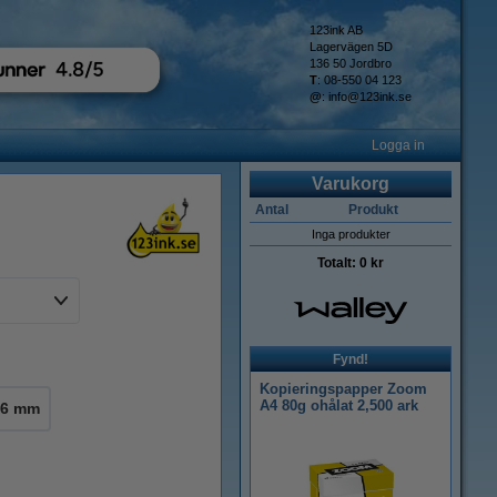
123ink AB
Lagervägen 5D
136 50 Jordbro
T
: 08-550 04 123
@
:
info@123ink.se
Logga in
Varukorg
Antal
Produkt
Inga produkter
Totalt:
0 kr
Fynd!
Kopieringspapper Zoom
A4 80g ohålat 2,500 ark
36 mm