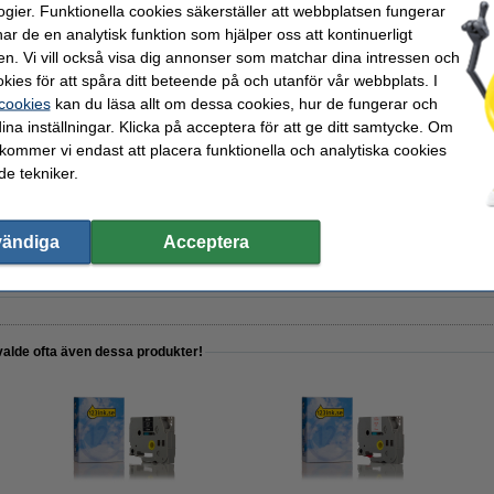
ogier. Funktionella cookies säkerställer att webbplatsen fungerar
r de en analytisk funktion som hjälper oss att kontinuerligt
en. Vi vill också visa dig annonser som matchar dina intressen och
kies för att spåra ditt beteende på och utanför vår webbplats. I
 cookies
kan du läsa allt om dessa cookies, hur de fungerar och
ina inställningar. Klicka på acceptera för att ge ditt samtycke. Om
 kommer vi endast att placera funktionella och analytiska cookies
Varumärket 123ink ersätter 
e tekniker.
vändiga
Acceptera
kt istället för originalprodukten!
valde ofta även dessa produkter!