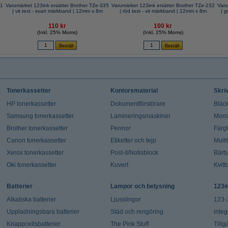
31
Varumärket 123ink ersätter Brother TZe-335
Varumärket 123ink ersätter Brother TZe-232
Varu
| vit text - svart märkband | 12mm x 8m
| röd text - vit märkband | 12mm x 8m
110 kr
100 kr
(Inkl. 25% Moms)
(Inkl. 25% Moms)
Tonerkassetter
Kontorsmaterial
Skri
HP tonerkassetter
Dokumentförstörare
Bläck
Samsung tonerkassetter
Lamineringsmaskiner
Mono
Brother tonerkassetter
Pennor
Färg
Canon tonerkassetter
Etiketter och tejp
Multi
Xerox tonerkassetter
Post-it/Notisblock
Bärb
Oki tonerkassetter
Kuvert
Kvitt
Batterier
Lampor och belysning
123i
Alkaliska batterier
Ljusslingor
123-
Uppladningsbara batterier
Städ och rengöring
integ
Knappcellsbatterier
The Pink Stuff
Tillg