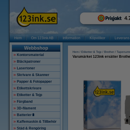
Hem
Om 123ink AB
Information
Köpvillkor
Leverans
Webbshop
Hem
Etiketter & Tejp
Brother
Tapenum
Kontorsmaterial
Varumärket 123ink ersätter Brother
Bläckpatroner
Lasertoner
Skrivare & Skanner
Papper & Fotopapper
Etikettskrivare
Etiketter & Tejp
Färgband
3D-filament
Batterier🔋
Kaffemaskin & Tillbehör
Städ & Rengöring