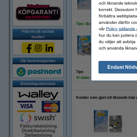
500 kr
och liknande teknol
korrekt. Dessutom ha
förbättra webbplats
använder därför coo
Tips: Beställ multipack!
vår
Policy gällande
Följ oss på sociala
hur du kan justera d
medier!
du väljer att avböja
225 kr
och använda liknand
Vår leveranspartner
Endast Nöd
Tips
Vi råder er att beställa denna produ
Betalningsalternativ
Kunder som gjort ett liknande köp 