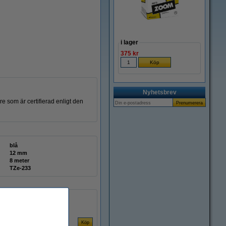
i lager
375 kr
Nyhetsbrev
re som är certifierad enligt den
blå
12 mm
8 meter
TZe-233