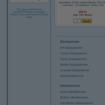
Varumärket 123ink ersätter Brother TZe-2
| svart text - vit märkband | 12mm x 8m
This site is protected by
100 kr
reCAPTCHA and the Google
Privacy Policy
and
Terms of Service
(Inkl. 25% Moms)
apply.
Bläckpatroner
HP bläckpatroner
Canon bläckpatroner
Epson bläckpatroner
Brother bläckpatroner
Lexmark bläckpatroner
Dell bläckpatroner
Etikettskrivare
Dymo etikettskrivare
Brother etikettskrivare
Industriella märkmaskiner