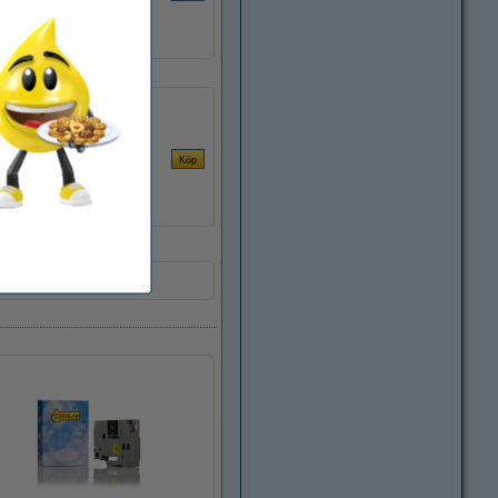
Brother TZe-231+TZe-131+TZe-631 | svart text - vit/transparent/gul märkband | 12mm x 8m | 3st