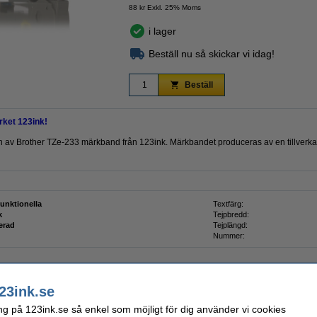
88 kr Exkl. 25% Moms
i lager
Beställ nu så skickar vi idag!
Beställ
ket 123ink!
rsion av Brother TZe-233 märkband från 123ink. Märkbandet produceras av en tillverka
funktionella
Textfärg:
k
Tejpbredd:
erad
Tejplängd:
Nummer:
23ink.se
ng på 123ink.se så enkel som möjligt för dig använder vi cookies