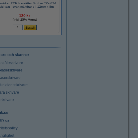
märket 123ink ersätter Brother TZe-334
| guld text - svart märkband | 12mm x 8m
120 kr
(Inkl. 25% Moms)
vare och skanner
stråleskrivare
laserskrivare
laserskrivare
funktionsskrivare
ara skrivare
oskrivare
nk.se
3D.se
ritetspolicy
änglighet