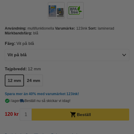
Användning:
multifunktionella
Varumärke:
123ink
Sort:
laminerad
Märkbandsfärg:
blå
Färg:
Vit på blå
Vit på blå
Tejpbredd:
12 mm
12 mm
24 mm
Spara mer än
40%
med varumärket 123ink!
i lager
Beställ nu så skickar vi idag!
120 kr
Beställ