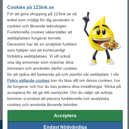
Tejplängd:
8 meter
Cookies på 123ink.se
För att göra shopping på 123ink.se så
Nummer:
TZe-535
enkel som möjligt för dig använder vi
cookies och liknande teknologier.
Funktionella cookies säkerställer att
Behöver du fler?
webbplatsen fungerar korrekt.
Dessutom har de en analytisk funktion
Köp
5st
för endast
550 kr
som hjälper oss att kontinuerligt
förbättra webbplatsen. Vi vill också
visa dig annonser som matchar dina
Tips: Beställ multipack!
intressen och använder därför cookies
Varumärket 123ink ersätter Brother TZe-
för att spåra ditt beteende på och utanför vår webbplats. I vår
231+TZe-131+TZe-631 | svart text -
Policy gällande cookies
kan du läsa allt om dessa cookies, hur
vit/transparent/gul märkband | 12mm x 8m | 3st
225 kr
de fungerar och hur du kan justera dina inställningar. Klicka på
acceptera för att ge ditt samtycke. Om du väljer att avböja
Tips
kommer vi endast att placera funktionella och analytiska
Vi råder er att beställa denna produkt istället för originalprodukten!
cookies och använda liknande tekniker.
Acceptera
Populära produkter
Endast Nödvändiga