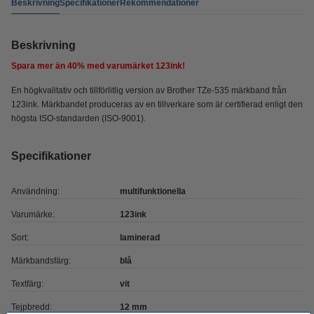
Beskrivning
Specifikationer
Rekommendationer
Beskrivning
Spara mer än
40%
med varumärket 123ink!
En högkvalitativ och tillförlitlig version av Brother TZe-535 märkband från
123ink. Märkbandet produceras av en tillverkare som är certifierad enligt den
högsta ISO-standarden (ISO-9001).
Specifikationer
Användning:
multifunktionella
Varumärke:
123ink
Sort:
laminerad
Märkbandsfärg:
blå
Textfärg:
vit
Tejpbredd:
12 mm