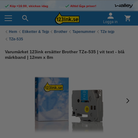
Köp <16:00, skickas idag
Alltid låga priser!
Logga in
Hem
Etiketter & Tejp
Brother
Tapenummer
TZe tejp
TZe-535
Varumärket 123ink ersätter Brother TZe-535 | vit text - blå
märkband | 12mm x 8m