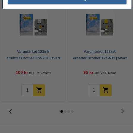
Varumärket 123ink
Varumärket 123ink
ersätter Brother TZe-231 | svart
ersätter Brother TZe-631 | svart
text - vit märkband | 12mm x 8m
text - gul märkband | 12mm x
8m
100 kr
95 kr
Inkl. 25% Moms
Inkl. 25% Moms