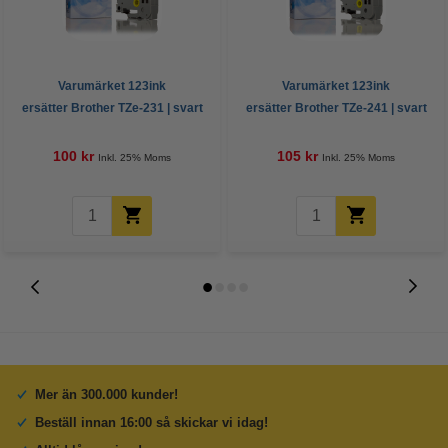
Varumärket 123ink
Varumärket 123ink
ersätter Brother TZe-231 | svart
ersätter Brother TZe-241 | svart
text - vit märkband | 12mm x 8m
text - vit märkband | 18mm x 8m
100 kr
105 kr
Inkl. 25% Moms
Inkl. 25% Moms
Mer än 300.000 kunder!
Beställ innan 16:00 så skickar vi idag!