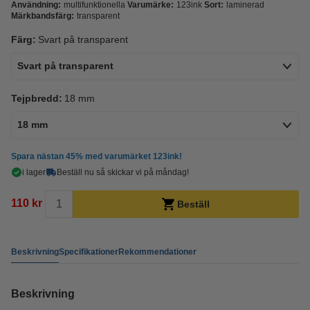
Användning:
multifunktionella
Varumärke:
123ink
Sort:
laminerad
Märkbandsfärg:
transparent
Färg:
Svart på transparent
Svart på transparent
Tejpbredd:
18 mm
18 mm
Spara nästan
45%
med varumärket 123ink!
i lager
Beställ nu så skickar vi på måndag!
110 kr
Beställ
Beskrivning
Specifikationer
Rekommendationer
Beskrivning