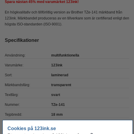
Spara nästan
45%
med varumärket 123ink!
En högkvalitativ och tillförlitlig version av Brother TZe-141 märkband från
123ink. Märkbandet produceras av en tillverkare som är certifierad enligt den
högsta ISO-standarden (ISO-9001).
Specifikationer
Användning:
multifunktionella
Varumärke:
123ink
Sort:
laminerad
Märkbandsfärg:
transparent
Textfärg:
svart
Nummer:
TZe-141
Tejpbredd:
18 mm
Tejplängd:
8 meter
Cookies på 123ink.se