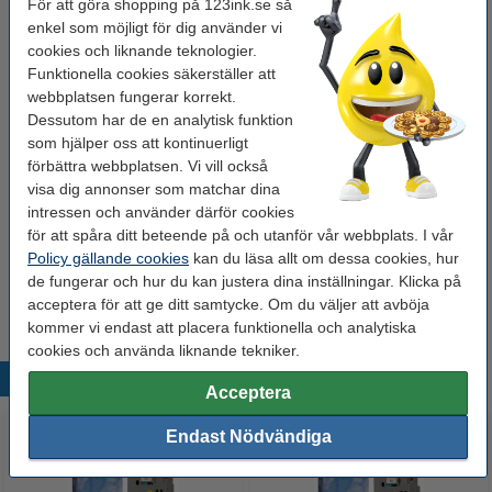
För att göra shopping på 123ink.se så
enkel som möjligt för dig använder vi
Behöver du fler?
cookies och liknande teknologier.
Funktionella cookies säkerställer att
Köp
5st
för endast
500 kr
webbplatsen fungerar korrekt.
Dessutom har de en analytisk funktion
som hjälper oss att kontinuerligt
Tips: Beställ multipack!
förbättra webbplatsen. Vi vill också
Varumärket 123ink ersätter Brother TZe-
visa dig annonser som matchar dina
241+TZe-641+TZe-141 | svart text -
intressen och använder därför cookies
vit/transparent/gul märkband | 18mm x 8m | 3st
250 kr
för att spåra ditt beteende på och utanför vår webbplats. I vår
Policy gällande cookies
kan du läsa allt om dessa cookies, hur
Tips
de fungerar och hur du kan justera dina inställningar. Klicka på
Vi råder er att beställa denna produkt istället för originalprodukten!
acceptera för att ge ditt samtycke. Om du väljer att avböja
kommer vi endast att placera funktionella och analytiska
cookies och använda liknande tekniker.
Populära produkter
Acceptera
Endast Nödvändiga