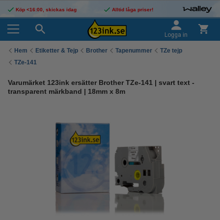
Köp <16:00, skickas idag
Alltid låga priser!
Logga in
Hem
Etiketter & Tejp
Brother
Tapenummer
TZe tejp
TZe-141
Varumärket 123ink ersätter Brother TZe-141 | svart text -
transparent märkband | 18mm x 8m