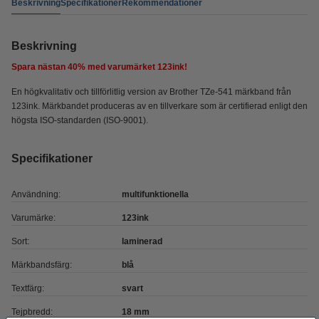
Beskrivning
Specifikationer
Rekommendationer
Beskrivning
Spara nästan
40%
med varumärket 123ink!
En högkvalitativ och tillförlitlig version av Brother TZe-541 märkband från
123ink. Märkbandet produceras av en tillverkare som är certifierad enligt den
högsta ISO-standarden (ISO-9001).
Specifikationer
Användning:
multifunktionella
Varumärke:
123ink
Sort:
laminerad
Märkbandsfärg:
blå
Textfärg:
svart
Tejpbredd:
18 mm