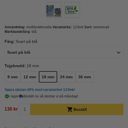
Användning:
multifunktionella
Varumärke:
123ink
Sort:
laminerad
Märkbandsfärg:
blå
Färg:
Svart på blå
Svart på blå
Tejpbredd:
18 mm
9 mm
12 mm
18 mm
24 mm
36 mm
Spara nästan
40%
med varumärket 123ink!
i lager
Beställ nu så skickar vi på måndag!
130 kr
Beställ