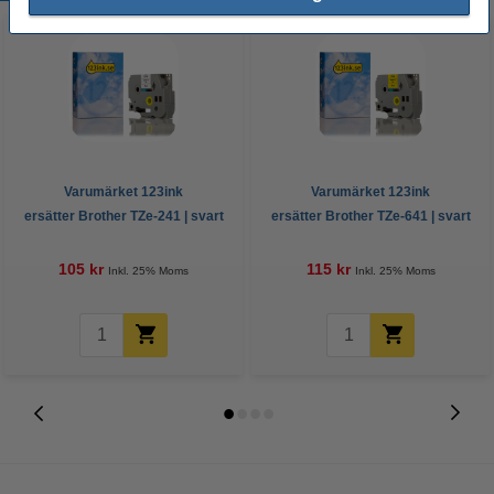
Varumärket 123ink
Varumärket 123ink
ersätter Brother TZe-241 | svart
ersätter Brother TZe-641 | svart
text - vit märkband | 18mm x 8m
text - gul märkband | 18mm x
8m
105 kr
115 kr
Inkl. 25% Moms
Inkl. 25% Moms