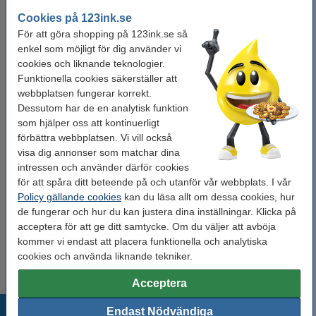
Tejplängd:
8 meter
Cookies på 123ink.se
För att göra shopping på 123ink.se så
Nummer:
TZe-541
enkel som möjligt för dig använder vi
cookies och liknande teknologier.
Funktionella cookies säkerställer att
Tips: Beställ multipack!
webbplatsen fungerar korrekt.
Varumärket 123ink ersätter Brother TZe-
Dessutom har de en analytisk funktion
241+TZe-641+TZe-141 | svart text -
vit/transparent/gul märkband | 18mm x 8m | 3st
som hjälper oss att kontinuerligt
250 kr
förbättra webbplatsen. Vi vill också
visa dig annonser som matchar dina
Behöver du fler?
intressen och använder därför cookies
för att spåra ditt beteende på och utanför vår webbplats. I vår
Varumärket 123ink ersätter Brother TZe-541 |
svart text - blå märkband | 18mm x 8m | 5st
Policy gällande cookies
kan du läsa allt om dessa cookies, hur
600 kr
de fungerar och hur du kan justera dina inställningar. Klicka på
acceptera för att ge ditt samtycke. Om du väljer att avböja
Tips
kommer vi endast att placera funktionella och analytiska
Vi råder er att beställa denna produkt istället för originalprodukten!
cookies och använda liknande tekniker.
Acceptera
Populära produkter
Endast Nödvändiga