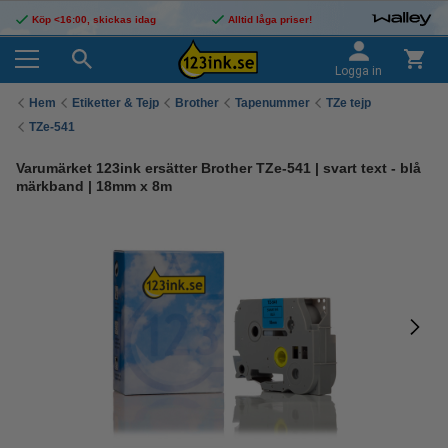
Köp <16:00, skickas idag
Alltid låga priser!
Logga in
Hem
Etiketter & Tejp
Brother
Tapenummer
TZe tejp
TZe-541
Varumärket 123ink ersätter Brother TZe-541 | svart text - blå
märkband | 18mm x 8m