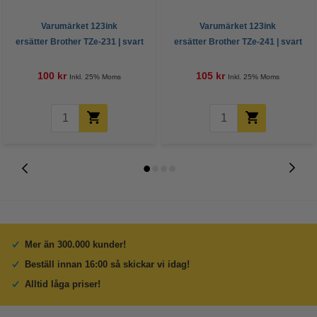
Varumärket 123ink
Varumärket 123ink
ersätter Brother TZe-231 | svart
ersätter Brother TZe-241 | svart
text - vit märkband | 12mm x 8m
text - vit märkband | 18mm x 8m
100 kr
105 kr
Inkl. 25% Moms
Inkl. 25% Moms
Mer än 300.000 kunder!
Beställ innan 16:00 så skickar vi idag!
Alltid låga priser!