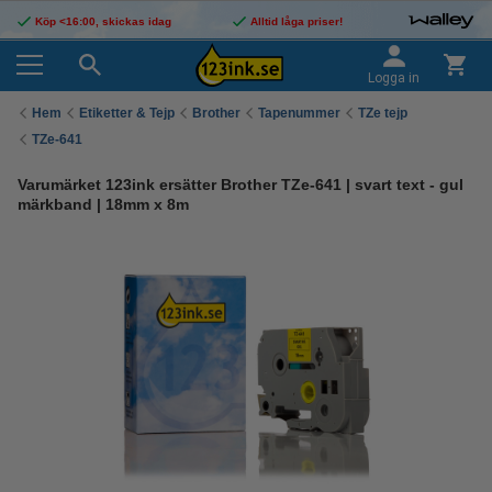
Köp <16:00, skickas idag
Alltid låga priser!
Logga in
Hem
Etiketter & Tejp
Brother
Tapenummer
TZe tejp
TZe-641
Varumärket 123ink ersätter Brother TZe-641 | svart text - gul
märkband | 18mm x 8m