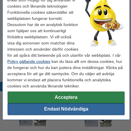
enkel som möjligt för dig använder vi
Köp
5st
för endast
cookies och liknande teknologier.
500 kr
Funktionella cookies säkerställer att
webbplatsen fungerar korrekt.
Dessutom har de en analytisk funktion
Tips: Beställ multipack!
som hjälper oss att kontinuerligt
Varumärket 123ink ersätter Brother TZe-
förbättra webbplatsen. Vi vill också
241+TZe-641+TZe-141 | svart text -
vit/transparent/gul märkband | 18mm x 8m | 3st
visa dig annonser som matchar dina
250 kr
intressen och använder därför cookies
för att spåra ditt beteende på och utanför vår webbplats. I vår
Tips
Policy gällande cookies
kan du läsa allt om dessa cookies, hur
Vi råder er att beställa denna produkt istället för originalprodukten!
de fungerar och hur du kan justera dina inställningar. Klicka på
acceptera för att ge ditt samtycke. Om du väljer att avböja
kommer vi endast att placera funktionella och analytiska
cookies och använda liknande tekniker.
Populära produkter
Acceptera
Endast Nödvändiga