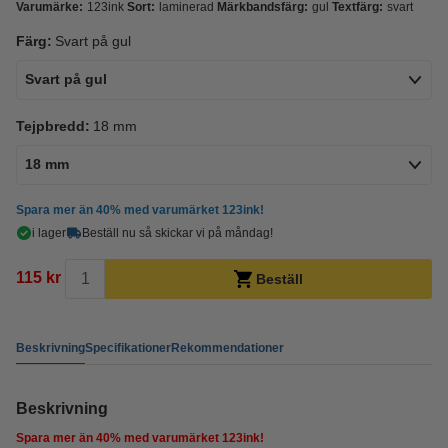
Varumärke:
123ink
Sort:
laminerad
Märkbandsfärg:
gul
Textfärg:
svart
Färg:
Svart på gul
Svart på gul
Tejpbredd:
18 mm
18 mm
Spara mer än
40%
med varumärket 123ink!
i lager
Beställ nu så skickar vi på måndag!
115 kr
Beställ
Beskrivning
Specifikationer
Rekommendationer
Beskrivning
Spara mer än
40%
med varumärket 123ink!