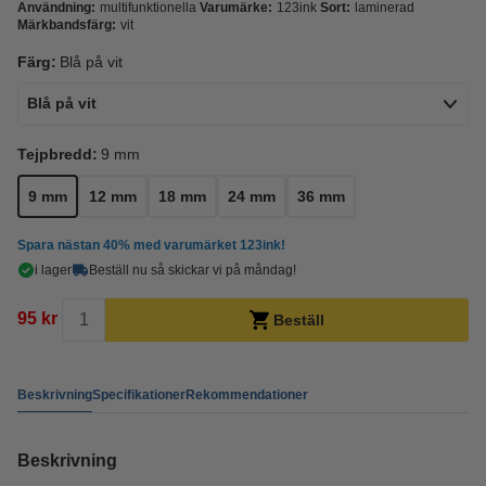
Användning:
multifunktionella
Varumärke:
123ink
Sort:
laminerad
Märkbandsfärg:
vit
Färg:
Blå på vit
Blå på vit
Tejpbredd:
9 mm
9 mm
12 mm
18 mm
24 mm
36 mm
Spara nästan
40%
med varumärket 123ink!
i lager
Beställ nu så skickar vi på måndag!
95 kr
Beställ
Beskrivning
Specifikationer
Rekommendationer
Beskrivning