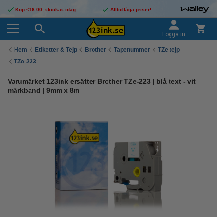
Köp <16:00, skickas idag
Alltid låga priser!
Logga in
Hem
Etiketter & Tejp
Brother
Tapenummer
TZe tejp
TZe-223
Varumärket 123ink ersätter Brother TZe-223 | blå text - vit
märkband | 9mm x 8m