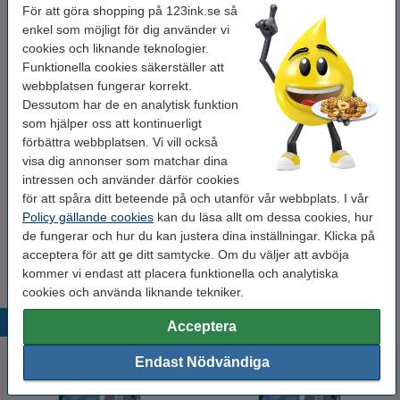
För att göra shopping på 123ink.se så
Behöver du fler?
enkel som möjligt för dig använder vi
cookies och liknande teknologier.
Köp
5st
för endast
Funktionella cookies säkerställer att
425 kr
webbplatsen fungerar korrekt.
Dessutom har de en analytisk funktion
Tips: Beställ multipack!
som hjälper oss att kontinuerligt
förbättra webbplatsen. Vi vill också
Varumärket 123ink ersätter Brother TZe-
211+TZe-121+TZe-325 | svart/vit text -
visa dig annonser som matchar dina
vit/transparent/svart märkband | 9mm x 8m |
intressen och använder därför cookies
3st
för att spåra ditt beteende på och utanför vår webbplats. I vår
225 kr
Policy gällande cookies
kan du läsa allt om dessa cookies, hur
de fungerar och hur du kan justera dina inställningar. Klicka på
Tips
acceptera för att ge ditt samtycke. Om du väljer att avböja
Vi råder er att beställa denna produkt istället för originalprodukten!
kommer vi endast att placera funktionella och analytiska
cookies och använda liknande tekniker.
Populära produkter
Acceptera
Endast Nödvändiga