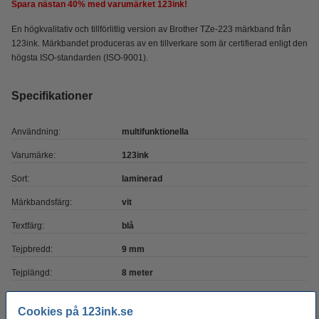
Spara nästan
40%
med varumärket 123ink!
En högkvalitativ och tillförlitlig version av Brother TZe-223 märkband från
123ink. Märkbandet produceras av en tillverkare som är certifierad enligt den
högsta ISO-standarden (ISO-9001).
Specifikationer
Användning:
multifunktionella
Varumärke:
123ink
Sort:
laminerad
Märkbandsfärg:
vit
Textfärg:
blå
Tejpbredd:
9 mm
Tejplängd:
8 meter
Nummer:
TZe-223
Cookies på 123ink.se