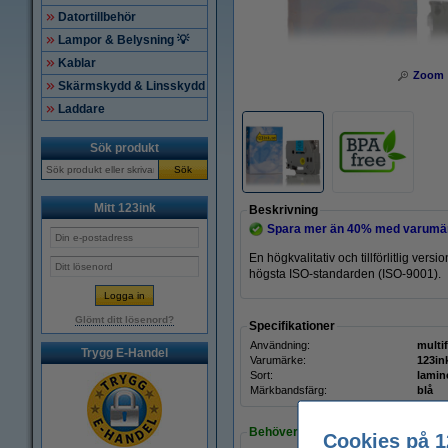
Datortillbehör
Lampor & Belysning 💡
Kablar
Zoom
Skärmskydd & Linsskydd
Laddare
Sök produkt
Sök
Mitt 123ink
Beskrivning
Spara mer än
40%
med varumär
En högkvalitativ och tillförlitlig ve
högsta ISO-standarden (ISO-9001).
Glömt ditt lösenord?
Specifikationer
Användning:
multi
Trygg E-Handel
Varumärke:
123in
Sort:
lamin
Märkbandsfärg:
blå
Behöver du fler?
Cookies på 1