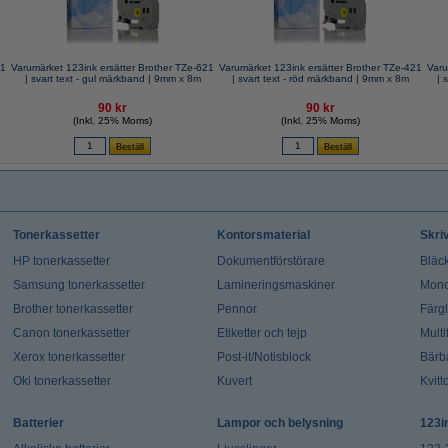
21
Varumärket 123ink ersätter Brother TZe-621
Varumärket 123ink ersätter Brother TZe-421
Varu
| svart text - gul märkband | 9mm x 8m
| svart text - röd märkband | 9mm x 8m
90 kr
90 kr
(Inkl. 25% Moms)
(Inkl. 25% Moms)
Tonerkassetter
Kontorsmaterial
Skri
HP tonerkassetter
Dokumentförstörare
Bläck
Samsung tonerkassetter
Lamineringsmaskiner
Mono
Brother tonerkassetter
Pennor
Färg
Canon tonerkassetter
Etiketter och tejp
Multi
Xerox tonerkassetter
Post-it/Notisblock
Bärb
Oki tonerkassetter
Kuvert
Kvitt
Batterier
Lampor och belysning
123i