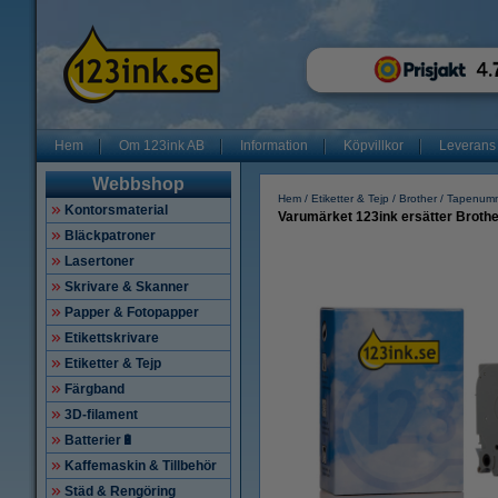
Hem
Om 123ink AB
Information
Köpvillkor
Leverans
Webbshop
Hem
Etiketter & Tejp
Brother
Tapenum
Kontorsmaterial
Varumärket 123ink ersätter Brothe
Bläckpatroner
Lasertoner
Skrivare & Skanner
Papper & Fotopapper
Etikettskrivare
Etiketter & Tejp
Färgband
3D-filament
Batterier🔋
Kaffemaskin & Tillbehör
Städ & Rengöring