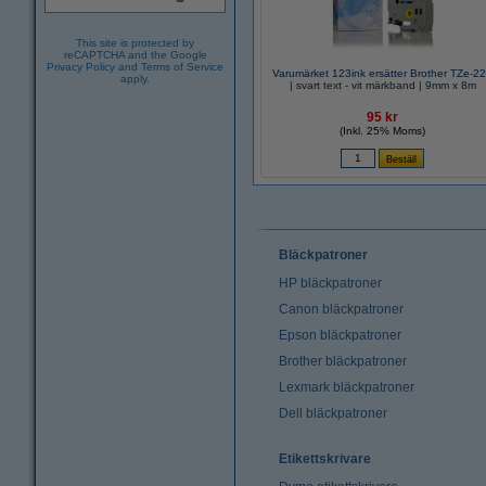
This site is protected by
reCAPTCHA and the Google
Privacy Policy
and
Terms of Service
Varumärket 123ink ersätter Brother TZe-2
apply.
| svart text - vit märkband | 9mm x 8m
95 kr
(Inkl. 25% Moms)
Bläckpatroner
HP bläckpatroner
Canon bläckpatroner
Epson bläckpatroner
Brother bläckpatroner
Lexmark bläckpatroner
Dell bläckpatroner
Etikettskrivare