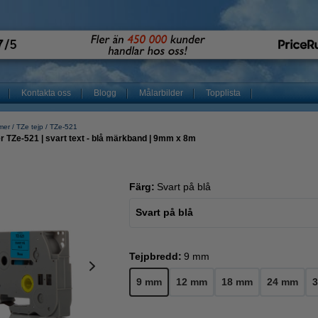
Kontakta oss
Blogg
Målarbilder
Topplista
mer
TZe tejp
TZe-521
r TZe-521 | svart text - blå märkband | 9mm x 8m
Färg:
Svart på blå
Svart på blå
Tejpbredd:
9 mm
9 mm
12 mm
18 mm
24 mm