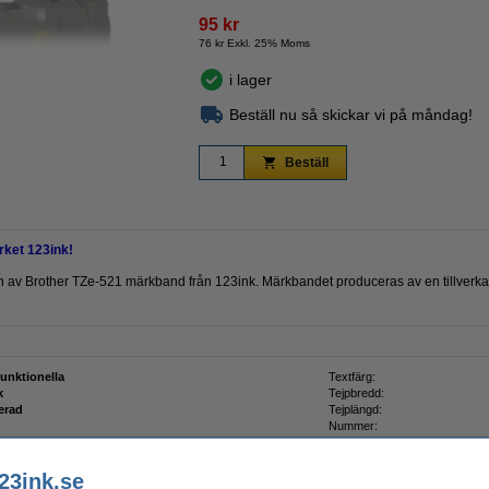
95 kr
76 kr Exkl. 25% Moms
i lager
Zoom
Beställ nu så skickar vi på måndag!
Beställ
ket 123ink!
rsion av Brother TZe-521 märkband från 123ink. Märkbandet produceras av en tillverka
funktionella
Textfärg:
k
Tejpbredd:
erad
Tejplängd:
Nummer:
23ink.se