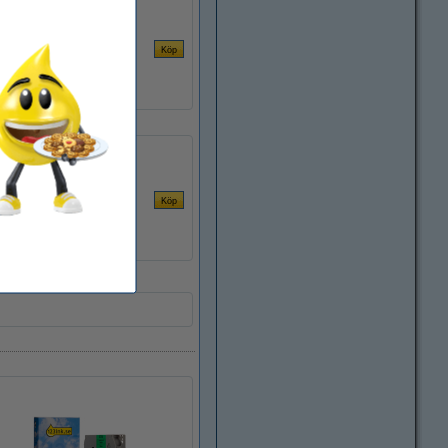
Brother TZe-231+TZe-131+TZe-631 | svart text - vit/transparent/gul märkband | 12mm x 8m | 3st