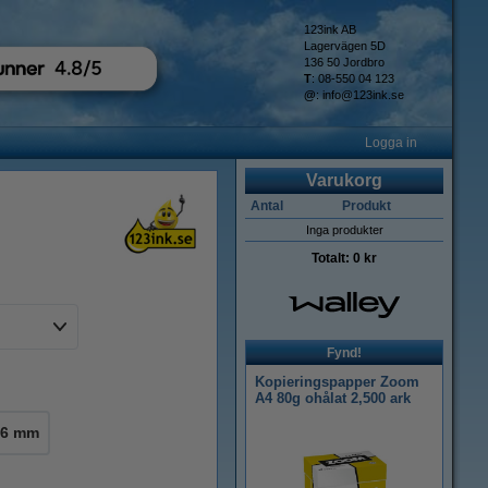
123ink AB
Lagervägen 5D
136 50 Jordbro
T
: 08-550 04 123
@
:
info@123ink.se
Logga in
Varukorg
Antal
Produkt
Inga produkter
Totalt:
0 kr
Fynd!
Kopieringspapper Zoom
A4 80g ohålat 2,500 ark
36 mm