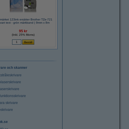
märket 123ink ersätter Brother TZe-721
| svart text - grön märkband | 9mm x 8m
95 kr
(Inkl. 25% Moms)
vare och skanner
stråleskrivare
laserskrivare
laserskrivare
funktionsskrivare
ara skrivare
oskrivare
nk.se