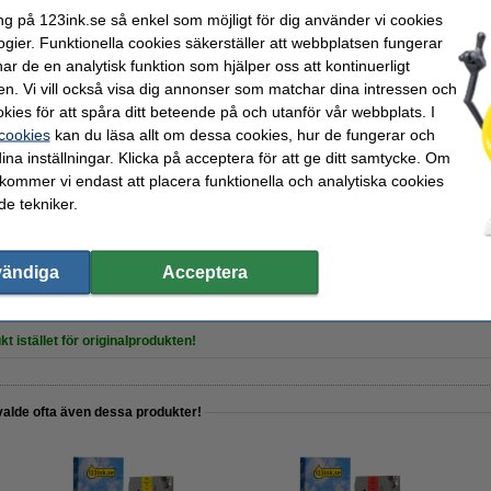
ng på 123ink.se så enkel som möjligt för dig använder vi cookies
ogier. Funktionella cookies säkerställer att webbplatsen fungerar
r de en analytisk funktion som hjälper oss att kontinuerligt
en. Vi vill också visa dig annonser som matchar dina intressen och
kies för att spåra ditt beteende på och utanför vår webbplats. I
 cookies
kan du läsa allt om dessa cookies, hur de fungerar och
ina inställningar. Klicka på acceptera för att ge ditt samtycke. Om
 kommer vi endast att placera funktionella och analytiska cookies
e tekniker.
Varumärket 123ink ersätter 
vändiga
Acceptera
kt istället för originalprodukten!
valde ofta även dessa produkter!