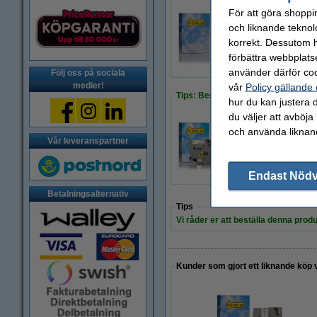
För att göra shoppi
och liknande teknol
Köp
5st
för endast
korrekt. Dessutom ha
425 kr
förbättra webbplats
använder därför coo
Följ oss på sociala
medier!
vår
Policy gällande
Tips: Beställ multipack!
hur du kan justera d
du väljer att avböja
och använda liknand
Vår leveranspartner
225 kr
Endast Nöd
Betalningsalternativ
Tips
Vi råder er att beställa denna produ
Kunder som gjort ett liknande köp 