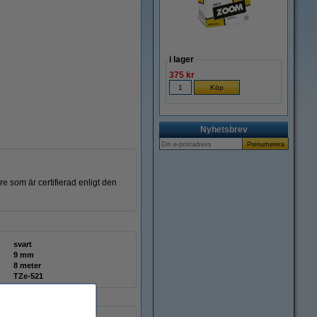
i lager
375 kr
Nyhetsbrev
re som är certifierad enligt den
svart
9 mm
8 meter
TZe-521