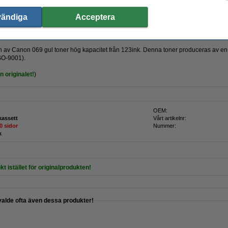
Beställ
vändiga
Acceptera
23ink!
rsion av Canon 069 gul toner hög kapacitet från 123ink. Denna toner produceras av en t
SO-9001).
 originalet!
)
OEM:
kassett
Vårt artikelnr:
0 sidor
Nummer:
k
kt istället för originalprodukten!
valde ofta även dessa produkter!