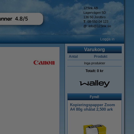
123ink AB
Lagervägen 5D
136 50 Jordbro
T
: 08-550 04 123
@
:
info@123ink.se
Logga in
Varukorg
Antal
Produkt
Inga produkter
Totalt:
0 kr
Fynd!
Kopieringspapper Zoom
A4 80g ohålat 2,500 ark