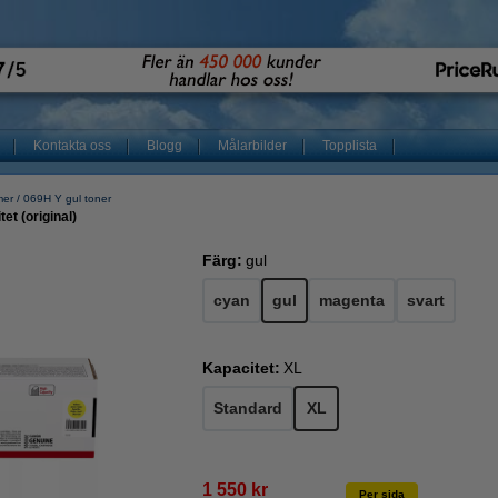
Kontakta oss
Blogg
Målarbilder
Topplista
mer
069H Y gul toner
et (original)
Färg:
gul
cyan
gul
magenta
svart
Kapacitet:
XL
Standard
XL
1 550 kr
Per sida