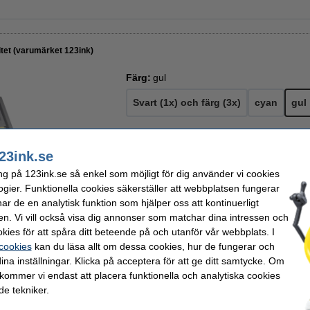
tet (varumärket 123ink)
Färg:
gul
Svart (1x) och färg (3x)
cyan
gul
Kapacitet:
XL
23ink.se
Standard
XL
ng på 123ink.se så enkel som möjligt för dig använder vi cookies
ogier. Funktionella cookies säkerställer att webbplatsen fungerar
r de en analytisk funktion som hjälper oss att kontinuerligt
en. Vi vill också visa dig annonser som matchar dina intressen och
950 kr
Per sida
kies för att spåra ditt beteende på och utanför vår webbplats. I
760 kr Exkl. 25% Moms
0,16 kr
 cookies
kan du läsa allt om dessa cookies, hur de fungerar och
ina inställningar. Klicka på acceptera för att ge ditt samtycke. Om
i lager
 kommer vi endast att placera funktionella och analytiska cookies
e tekniker.
Beställ nu så skickar vi på måndag!