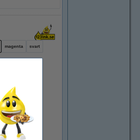
magenta
svart