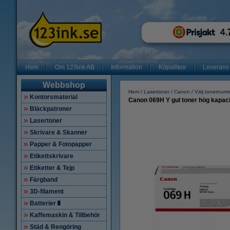
Hem
Om 123ink AB
Information
Köpvillkor
Leverans
Webbshop
Hem
Lasertoner
Canon
Välj tonernum
Kontorsmaterial
Canon 069H Y gul toner hög kapacit
Bläckpatroner
Lasertoner
Skrivare & Skanner
Papper & Fotopapper
Etikettskrivare
Etiketter & Tejp
Färgband
3D-filament
Batterier🔋
Kaffemaskin & Tillbehör
Städ & Rengöring