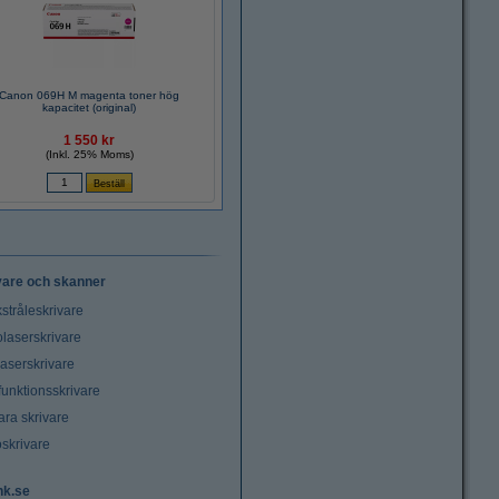
Canon 069H M magenta toner hög
kapacitet (original)
1 550 kr
(Inkl. 25% Moms)
vare och skanner
stråleskrivare
laserskrivare
laserskrivare
funktionsskrivare
ara skrivare
oskrivare
nk.se