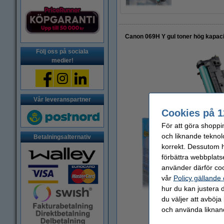
Canon 069H Y gul toner hög kapaci
Följ oss på sociala
medier!
Vår leveranspartner
Cookies på 1
För att göra shoppi
och liknande teknol
Betalningsalternativ
korrekt. Dessutom ha
förbättra webbplats
använder därför coo
vår
Policy gällande
hur du kan justera d
du väljer att avböja
Zoom
och använda liknand