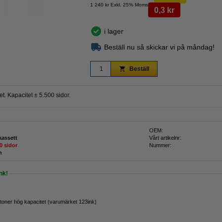
1 240 kr Exkl. 25% Moms
0,3 kr
i lager
Beställ nu så skickar vi på måndag!
Beställ
. Kapacitet ± 5.500 sidor.
OEM:
kassett
Vårt artikelnr:
0 sidor
Nummer:
n
nk!
toner hög kapacitet (varumärket 123ink)