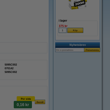
i lager
375 kr
Nyhetsbrev
5095C002
070142
5095C002
Per sida
0,16 kr