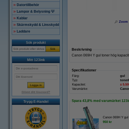
Datortillbehör
Lampor & Belysning 💡
Kablar
Zoom
Skärmskydd & Linsskydd
Laddare
Sök produkt
Sök
Beskrivning
Canon 069H Y gul toner hög kapacitet
Mitt 123ink
Specifikationer
Färg:
gul
Typ:
toner
Kapacitet:
± 5.50
Varumärke:
Cano
Glömt ditt lösenord?
Spara
43,8%
med varumärket 123i
Trygg E-Handel
Canon 069H Y gul 
950 kr