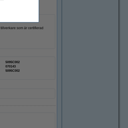
illverkare som är certifierad
5095C002
070143
5095C002