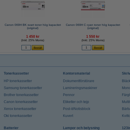
Canon 069H BK svart toner hög kapacitet
Canon 069H C cyan toner hög kapacitet
(original)
(original)
1 450 kr
1 550 kr
(Inkl. 25% Moms)
(Inkl. 25% Moms)
Tonerkassetter
Kontorsmaterial
Skri
HP tonerkassetter
Dokumentförstörare
Bläck
Samsung tonerkassetter
Lamineringsmaskiner
Mono
Brother tonerkassetter
Pennor
Färg
Canon tonerkassetter
Etiketter och tejp
Multi
Xerox tonerkassetter
Post-it/Notisblock
Bärb
Oki tonerkassetter
Kuvert
Kvitt
Batterier
Lampor och belysning
123i