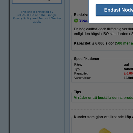
Endast Nöd
This site is protected by
Beskrivning
reCAPTCHA and the Google
Privacy Policy
and
Terms of Service
Spara
43,8%
med varumärket 1
apply.
En högkvalitativ och tillförlitlig ve
enligt den högsta ISO-standarden (I
Kapacitet: ± 6.000 sidor
(
500 mer än
Specifikationer
Färg:
gul
Typ:
toner
Kapacitet:
± 6.00
Varumärke:
123in
Tips
Vi råder er att beställa denna produ
Kunder som gjort ett liknande köp 