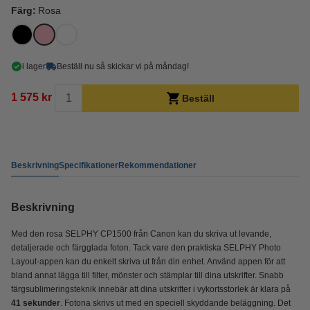
Färg:
Rosa
i lager
Beställ nu så skickar vi på måndag!
1 575 kr
Beställ
Beskrivning
Specifikationer
Rekommendationer
Beskrivning
Med den rosa SELPHY CP1500 från Canon kan du skriva ut levande,
detaljerade och färgglada foton. Tack vare den praktiska SELPHY Photo
Layout-appen kan du enkelt skriva ut från din enhet. Använd appen för att
bland annat lägga till filter, mönster och stämplar till dina utskrifter. Snabb
färgsublimeringsteknik innebär att dina utskrifter i vykortsstorlek är klara på
41 sekunder
. Fotona skrivs ut med en speciell skyddande beläggning. Det