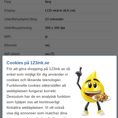
Färg:
färg
Display:
LCD-skärm (8,9 cm)
Utskriftshastighet (färg):
23 sekunder
Utskriftsupplösning:
300 x 300 dpi
WiFi:
ja
Ethernet:
nej
WiFi direct:
nej
Cookies på 123ink.se
Skrivaranslutning:
USB
För att göra shopping på 123ink.se så
Mobilutskrift:
ja (utskriftsapp)
enkel som möjligt för dig använder vi
cookies och liknande teknologier.
Funktionella cookies säkerställer att
Tips! Beställ bläckpatroner
webbplatsen fungerar korrekt.
Canon KP-108IN | KP-108IP 3 bläckpatroner +
Dessutom har de en analytisk funktion
fotopapper (varumärket 123ink)
som hjälper oss att kontinuerligt
220 kr
förbättra webbplatsen. Vi vill också
visa dig annonser som matchar dina
Skrivarkabel