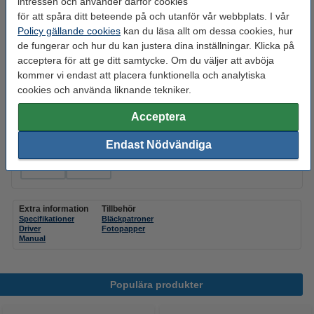
intressen och använder därför cookies
Skrivartillverkaren förser ej skrivaren med USB-kabel när den skickas.
för att spåra ditt beteende på och utanför vår webbplats. I vår
Policy gällande cookies
kan du läsa allt om dessa cookies, hur
USB-B skrivarkabel 2m | 123ink | svart
de fungerar och hur du kan justera dina inställningar. Klicka på
65 kr
acceptera för att ge ditt samtycke. Om du väljer att avböja
kommer vi endast att placera funktionella och analytiska
Fler kablar
cookies och använda liknande tekniker.
Letar du efter en annan färg?
Acceptera
Endast Nödvändiga
svart
vit
Extra information
Tillbehör
Specifikationer
Bläckpatroner
Driver
Fotopapper
Manual
Populära produkter