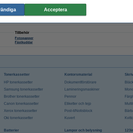
50 sek
Bluetooth
vändiga
ja (Canon mini print-app)
Acceptera
uppladdningsbart batteri
Android: 6.0 / iOS 12.0 och högre
10 ark
Tillbehör
Fotopapper
Fästkuddar
Tonerkassetter
Kontorsmaterial
Skri
HP tonerkassetter
Dokumentförstörare
Bläck
Samsung tonerkassetter
Lamineringsmaskiner
Mono
Brother tonerkassetter
Pennor
Färg
Canon tonerkassetter
Etiketter och tejp
Multi
Xerox tonerkassetter
Post-it/Notisblock
Bärb
Oki tonerkassetter
Kuvert
Kvitt
Batterier
Lampor och belysning
123i