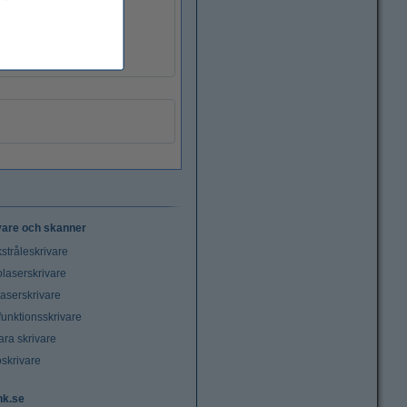
vare och skanner
stråleskrivare
laserskrivare
laserskrivare
funktionsskrivare
ara skrivare
oskrivare
nk.se