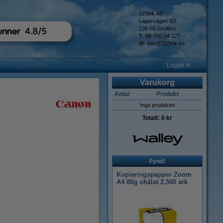
123ink AB
Lagervägen 5D
136 50 Jordbro
T
: 08-550 04 123
@
:
info@123ink.se
Logga in
Varukorg
Antal
Produkt
Inga produkter
Totalt:
0 kr
Fynd!
Kopieringspapper Zoom
A4 80g ohålat 2,500 ark