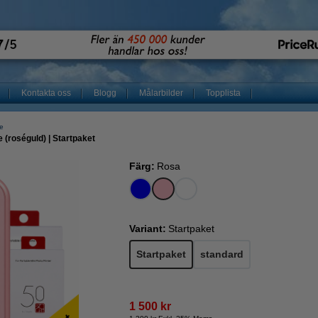
Kontakta oss
Blogg
Målarbilder
Topplista
re
 (roséguld) | Startpaket
Färg:
Rosa
Variant:
Startpaket
Startpaket
standard
1 500 kr