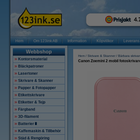
Hem
Om 123ink AB
Information
Köpvillkor
Leverans
Webbshop
Hem
Skrivare & Skanner
Bärbara skriva
Kontorsmaterial
Canon Zoemini 2 mobil fotoskrivare
Bläckpatroner
Lasertoner
Skrivare & Skanner
Papper & Fotopapper
Etikettskrivare
Etiketter & Tejp
Färgband
3D-filament
Batterier🔋
Kaffemaskin & Tillbehör
Städ & Rengöring