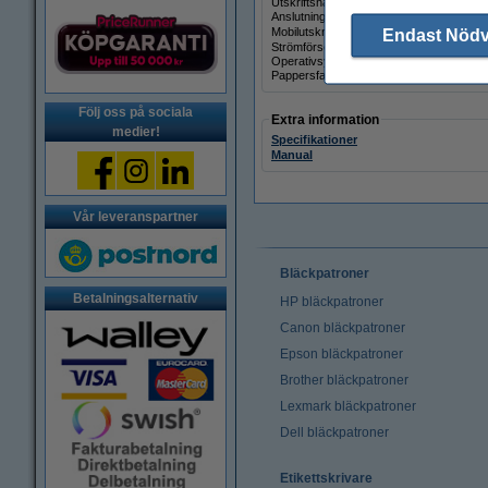
Utskriftshastighet (färg):
Anslutning:
Mobilutskrift:
Endast Nöd
Strömförsörjning:
Operativsystem:
Pappersfack:
Följ oss på sociala
Extra information
medier!
Specifikationer
Manual
Vår leveranspartner
Bläckpatroner
Betalningsalternativ
HP bläckpatroner
Canon bläckpatroner
Epson bläckpatroner
Brother bläckpatroner
Lexmark bläckpatroner
Dell bläckpatroner
Etikettskrivare