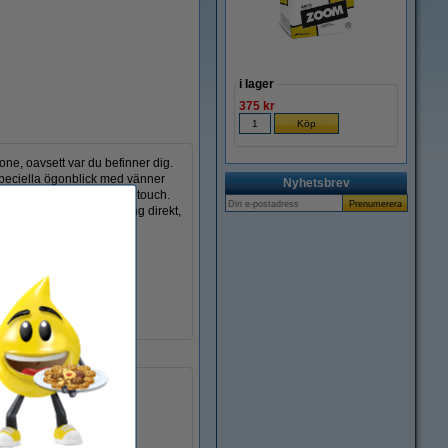
i lager
375 kr
one, oavsett var du befinner dig.
a speciella ögonblick med vänner
Nyhetsbrev
e dina bilder en personlig touch.
ehöver för att komma igång direkt,