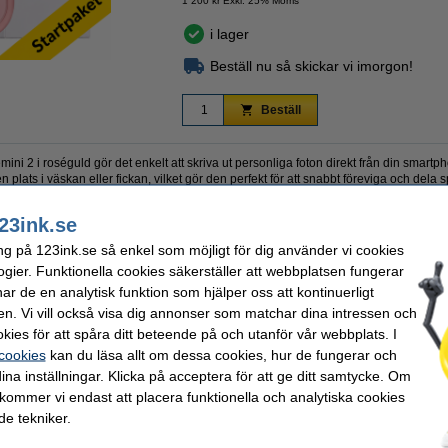
1 200 kr Exkl. 25% Moms
i lager
Beställ nu så skickar vi imorgon!
Beställ
i 2 i roséguld gör det enkelt att skriva ut personliga foton direkt från din smartph
n plats i väskan eller fickan, vilket gör den perfekt för att snabbt föreviga och del
etooth och kan med Canon Mini Print-appen lägga till text, filter eller ramar för att g
tskrifter utan bläck och laddas snabbt med USB-C. Startpaketet innehåller allt du b
23ink.se
B-C-kabel.
ng på 123ink.se så enkel som möjligt för dig använder vi cookies
ekt för utskrift var som helst och när som helst.
ogier. Funktionella cookies säkerställer att webbplatsen fungerar
krångel med bläckpatroner och skriv ut direkt.
ket med skrivare, fotopapper och kabel medföljer.
r de en analytisk funktion som hjälper oss att kontinuerligt
en. Vi vill också visa dig annonser som matchar dina intressen och
dag och börja skriva ut dina favoritminnen på direkten.
kies för att spåra ditt beteende på och utanför vår webbplats. I
 cookies
kan du läsa allt om dessa cookies, hur de fungerar och
ina inställningar. Klicka på acceptera för att ge ditt samtycke. Om
Canon
 kommer vi endast att placera funktionella och analytiska cookies
Termisk
färg
e tekniker.
-
313 x 500 dpi