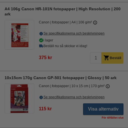
A4 106g Canon HR-101N fotopapper | High Resolution | 200
ark
Canon
fotopapper
A4
106 g/m²
Se specifikationerna och beskrivningen
i lager
Beställ nu så skickar vi idag!
375 kr
Beställ
10x15cm 170g Canon GP-501 fotopapper | Glossy | 50 ark
Canon
fotopapper
10 x 15 cm
170 g/m²
Se specifikationerna och beskrivningen
115 kr
Visa alternativ
För tillfället slut