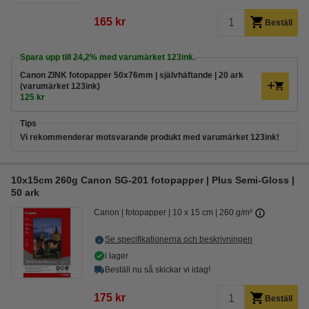
165 kr
Beställ
Spara upp till
24,2%
med varumärket 123ink.
Canon ZINK fotopapper 50x76mm | självhäftande | 20 ark
(varumärket 123ink)
125 kr
Tips
Vi rekommenderar motsvarande produkt med varumärket 123ink!
10x15cm 260g Canon SG-201 fotopapper | Plus Semi-Gloss |
50 ark
Canon
fotopapper
10 x 15 cm
260 g/m²
Se specifikationerna och beskrivningen
i lager
Beställ nu så skickar vi idag!
175 kr
Beställ