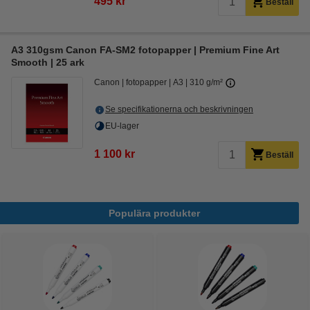
495 kr
Beställ
A3 310gsm Canon FA-SM2 fotopapper | Premium Fine Art
Smooth | 25 ark
Canon
fotopapper
A3
310 g/m²
Se specifikationerna och beskrivningen
EU-lager
1 100 kr
Beställ
Populära produkter