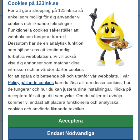
295 kr
Cookies på 123ink.se
För att göra shopping på 123ink.se så
enkel som möjligt för dig använder vi
A3+ 260g Canon SG-201 fotopapper | Plus Semi-Gloss | 20
cookies och liknande teknologier.
ark
Funktionella cookies säkerställer att
webbplatsen fungerar korrekt.
Canon
fotopapper
A3+
260 g/m²
Dessutom har de en analytisk funktion
som hjälper oss att kontinuerligt
Se specifikationerna och beskrivningen
förbättra webbplatsen. Vi vill också
i lager
visa dig annonser som matchar dina
Beställ nu så skickar vi idag!
intressen och använder därför cookies
för att spåra ditt beteende på och utanför vår webbplats. I vår
550 kr
Beställ
Policy gällande cookies
kan du läsa allt om dessa cookies, hur
de fungerar och hur du kan justera dina inställningar. Klicka på
Spara med varumärket 123ink!
acceptera för att ge ditt samtycke. Om du väljer att avböja
kommer vi endast att placera funktionella och analytiska
A3+ 210g 123ink fotopapper | Premium Satin | 20 ark
260 kr
cookies och använda liknande tekniker.
Acceptera
A3 170g Canon MP-101 fotopapper | Matte | 40 ark
Endast Nödvändiga
Canon
fotopapper
A3
170 g/m²