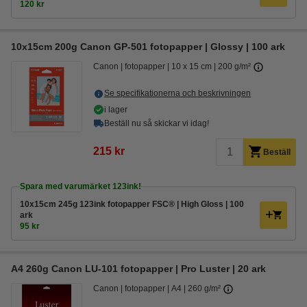
120 kr
10x15cm 200g Canon GP-501 fotopapper | Glossy | 100 ark
Canon
fotopapper
10 x 15 cm
200 g/m²
Se specifikationerna och beskrivningen
i lager
Beställ nu så skickar vi idag!
215 kr
Beställ
Spara med varumärket 123ink!
10x15cm 245g 123ink fotopapper FSC® | High Gloss | 100
ark
95 kr
A4 260g Canon LU-101 fotopapper | Pro Luster | 20 ark
Canon
fotopapper
A4
260 g/m²