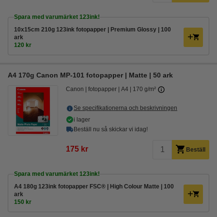
Spara med varumärket 123ink!
10x15cm 210g 123ink fotopapper | Premium Glossy | 100
ark
120 kr
A4 170g Canon MP-101 fotopapper | Matte | 50 ark
Canon
fotopapper
A4
170 g/m²
Se specifikationerna och beskrivningen
i lager
Beställ nu så skickar vi idag!
175 kr
Beställ
Spara med varumärket 123ink!
A4 180g 123ink fotopapper FSC® | High Colour Matte | 100
ark
150 kr