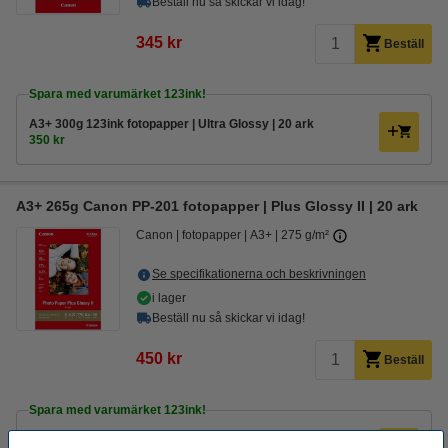
Beställ nu så skickar vi idag!
345 kr
Beställ
Spara med varumärket 123ink!
A3+ 300g 123ink fotopapper | Ultra Glossy | 20 ark
350 kr
A3+ 265g Canon PP-201 fotopapper | Plus Glossy II | 20 ark
Canon
fotopapper
A3+
275 g/m²
Se specifikationerna och beskrivningen
i lager
Beställ nu så skickar vi idag!
450 kr
Beställ
Spara med varumärket 123ink!
A3+ 260g 123ink fotopapper | Högglans Glossy | 20 ark