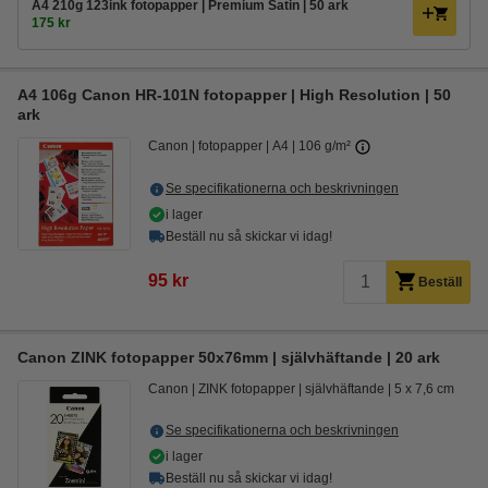
A4 210g 123ink fotopapper | Premium Satin | 50 ark
175 kr
A4 106g Canon HR-101N fotopapper | High Resolution | 50
ark
Canon
fotopapper
A4
106 g/m²
Se specifikationerna och beskrivningen
i lager
Beställ nu så skickar vi idag!
95 kr
Beställ
Canon ZINK fotopapper 50x76mm | självhäftande | 20 ark
Canon
ZINK fotopapper
självhäftande
5 x 7,6 cm
Se specifikationerna och beskrivningen
i lager
Beställ nu så skickar vi idag!