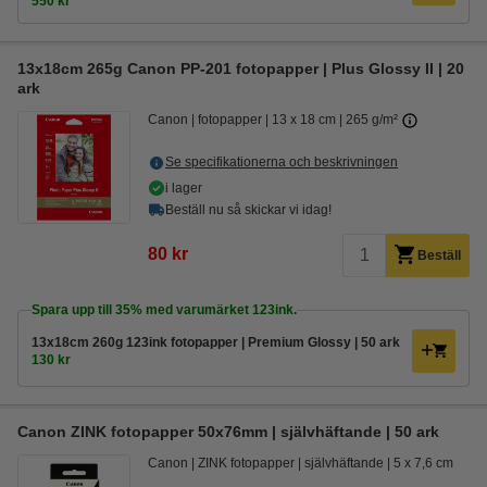
550 kr
13x18cm 265g Canon PP-201 fotopapper | Plus Glossy II | 20
ark
Canon
fotopapper
13 x 18 cm
265 g/m²
Se specifikationerna och beskrivningen
i lager
Beställ nu så skickar vi idag!
80 kr
Beställ
Spara upp till
35%
med varumärket 123ink.
13x18cm 260g 123ink fotopapper | Premium Glossy | 50 ark
130 kr
Canon ZINK fotopapper 50x76mm | självhäftande | 50 ark
Canon
ZINK fotopapper
självhäftande
5 x 7,6 cm