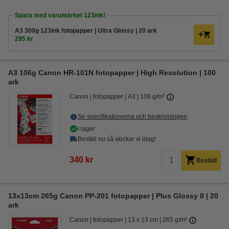
Spara med varumärket 123ink!
A3 300g 123ink fotopapper | Ultra Glossy | 20 ark
295 kr
A3 106g Canon HR-101N fotopapper | High Resolution | 100
ark
Canon
fotopapper
A3
106 g/m²
Se specifikationerna och beskrivningen
i lager
Beställ nu så skickar vi idag!
340 kr
Beställ
13x13cm 265g Canon PP-201 fotopapper | Plus Glossy II | 20
ark
Canon
fotopapper
13 x 13 cm
265 g/m²