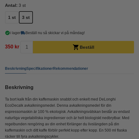
Antal:
3 st
1 st
3 st
i lager
Beställ nu så skickar vi på måndag!
350 kr
Beställ
Beskrivning
Specifikationer
Rekommendationer
Beskrivning
Ta bort kalk från din kaffemaskin snabbt och enkelt med DeLonghi
EcoDecalk avkalkningsmedel. Denna avkalkningsmedel för din
espressomaskin är 100 % ekologisk. Avkalkningsvätskan består av endast
naturliga vegetabiliska ingredienser och är helt biologiskt nedbrytbar. Med
regelbunden rengöring av din enhet förlänger du livslängden på din
kaffemaskin och ditt kaffe förblir perfekt kopp efter kopp. En 500 ml flaska
räcker till fyra avkalkningscykler.