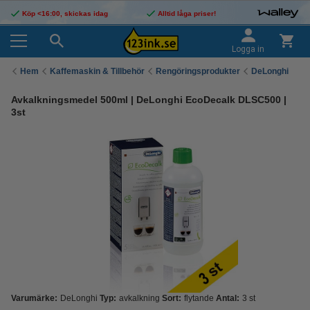
Köp <16:00, skickas idag
Alltid låga priser!
Logga in
Hem
Kaffemaskin & Tillbehör
Rengöringsprodukter
DeLonghi
Avkalkningsmedel 500ml | DeLonghi EcoDecalk DLSC500 |
3st
Varumärke:
DeLonghi
Typ:
avkalkning
Sort:
flytande
Antal:
3 st