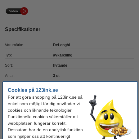
Specifikationer
Varumärke:
DeLonghi
Typ:
avkalkning
Sort:
flytande
Antal:
3 st
Användning:
kaffemaskin
Cookies på 123ink.se
Extra info:
säkerhetsdatablad
För att göra shopping på 123ink.se så
enkel som möjligt för dig använder vi
cookies och liknande teknologier.
Glöm inte att beställa!
Funktionella cookies säkerställer att
webbplatsen fungerar korrekt.
Viskossvamp | 14x9x3cm | 123ink
Dessutom har de en analytisk funktion
22 kr
som hjälper oss att kontinuerligt