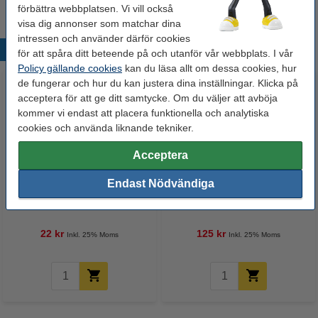
förbättra webbplatsen. Vi vill också
visa dig annonser som matchar dina
intressen och använder därför cookies
Populära produkter
för att spåra ditt beteende på och utanför vår webbplats. I vår
Policy gällande cookies
kan du läsa allt om dessa cookies, hur
de fungerar och hur du kan justera dina inställningar. Klicka på
acceptera för att ge ditt samtycke. Om du väljer att avböja
kommer vi endast att placera funktionella och analytiska
cookies och använda liknande tekniker.
Acceptera
Endast Nödvändiga
Viskossvamp | 14x9x3cm |
Avkalkningsmedel 500ml |
123ink
DeLonghi EcoDecalk DLSC500
22 kr
125 kr
Inkl. 25% Moms
Inkl. 25% Moms