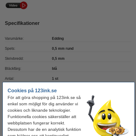
Specifikationer
Varumärke:
Edding
Spets:
0,5 mm rund
Skrivbredd:
0,5 mm
Bläckfärg:
blå
Antal:
1 st
Vårt artikelnr:
239235
Cookies på 123ink.se
För att göra shopping på 123ink.se så
Nummer:
1800
enkel som möjligt för dig använder vi
cookies och liknande teknologier.
Glöm inte att beställa!
Funktionella cookies säkerställer att
webbplatsen fungerar korrekt.
Millimeterblock A4 | 80g | 123ink | 25 ark
Dessutom har de en analytisk funktion
24 kr
som hjälper oss att kontinuerligt