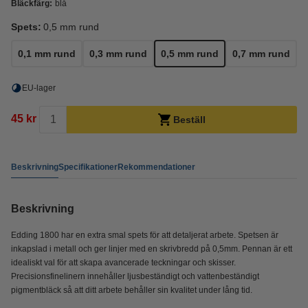
Bläckfärg:
blå
Spets:
0,5 mm rund
0,1 mm rund
0,3 mm rund
0,5 mm rund
0,7 mm rund
EU-lager
45 kr
Beställ
Beskrivning
Specifikationer
Rekommendationer
Beskrivning
Edding 1800 har en extra smal spets för att detaljerat arbete. Spetsen är
inkapslad i metall och ger linjer med en skrivbredd på 0,5mm. Pennan är ett
idealiskt val för att skapa avancerade teckningar och skisser.
Precisionsfinelinern innehåller ljusbeständigt och vattenbeständigt
pigmentbläck så att ditt arbete behåller sin kvalitet under lång tid.