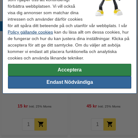
förbättra webbplatsen. Vi vill också
visa dig annonser som matchar dina
intressen och använder därför cookies
för att spåra ditt beteende på och utanför vår webbplats. I vår
Populära produkter
Policy gällande cookies
kan du läsa allt om dessa cookies, hur
de fungerar och hur du kan justera dina inställningar. Klicka på
acceptera för att ge ditt samtycke. Om du väljer att avböja
kommer vi endast att placera funktionella och analytiska
cookies och använda liknande tekniker.
Acceptera
Endast Nödvändiga
Tejp 19mm x 33m | 123ink | 1st
Fineliner 0.7mm | Edding 1800 |
svart
15 kr
45 kr
Inkl. 25% Moms
Inkl. 25% Moms