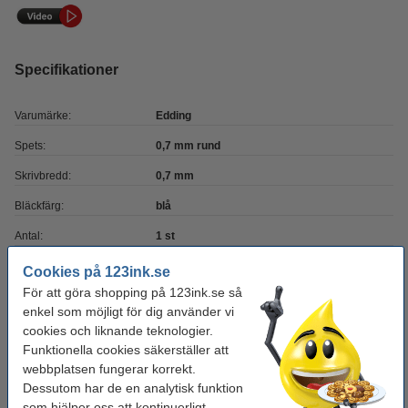
Specifikationer
Varumärke:
Edding
Spets:
0,7 mm rund
Skrivbredd:
0,7 mm
Bläckfärg:
blå
Antal:
1 st
Vårt artikelnr:
239239
Cookies på 123ink.se
För att göra shopping på 123ink.se så
Nummer:
1800
enkel som möjligt för dig använder vi
cookies och liknande teknologier.
Glöm inte att beställa!
Funktionella cookies säkerställer att
webbplatsen fungerar korrekt.
Millimeterblock A4 | 80g | 123ink | 25 ark
Dessutom har de en analytisk funktion
24 kr
som hjälper oss att kontinuerligt