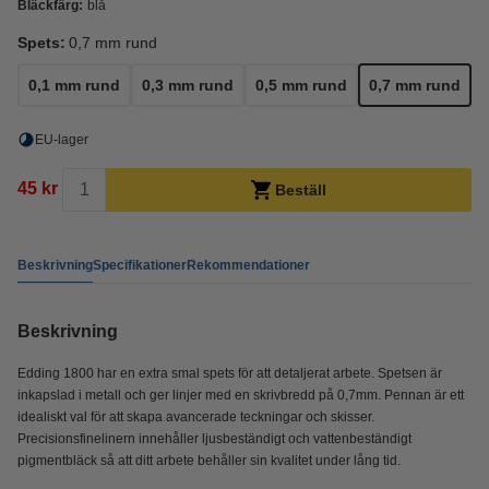
Bläckfärg:
blå
Spets:
0,7 mm rund
0,1 mm rund
0,3 mm rund
0,5 mm rund
0,7 mm rund
EU-lager
45 kr
Beställ
Beskrivning
Specifikationer
Rekommendationer
Beskrivning
Edding 1800 har en extra smal spets för att detaljerat arbete. Spetsen är
inkapslad i metall och ger linjer med en skrivbredd på 0,7mm. Pennan är ett
idealiskt val för att skapa avancerade teckningar och skisser.
Precisionsfinelinern innehåller ljusbeständigt och vattenbeständigt
pigmentbläck så att ditt arbete behåller sin kvalitet under lång tid.