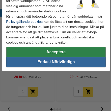
förbättra webbplatsen. Vi vill också
visa dig annonser som matchar dina
intressen och använder därför cookies
Populära produkter
för att spåra ditt beteende på och utanför vår webbplats. I vår
Policy gällande cookies
kan du läsa allt om dessa cookies, hur
de fungerar och hur du kan justera dina inställningar. Klicka på
acceptera för att ge ditt samtycke. Om du väljer att avböja
kommer vi endast att placera funktionella och analytiska
cookies och använda liknande tekniker.
Acceptera
Märkpenna permanent 1.5mm -
Märkpenna permanent 1.5mm -
Endast Nödvändiga
3.0mm | Edding 30 | svart
3.0mm | Edding 30 | röd
29 kr
29 kr
Inkl. 25% Moms
Inkl. 25% Moms