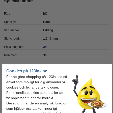
Specifikationer
Färg:
blå
Spets typ:
rund
Varumärke:
Edding
Skrivbredd:
1,5 - 3 mm
Påfyllningsbar:
Ja
Nummer:
30
Glöm inte att beställa!
Cookies på 123ink.se
För att göra shopping på 123ink.se så
Bläckrefill märkpennor | Edding PTK 25 | 25ml |
enkel som möjligt för dig använder vi
blå
59 kr
cookies och liknande teknologier.
Funktionella cookies säkerställer att
webbplatsen fungerar korrekt.
Reservspets | Edding 30/31/380 | 10st
74 kr
Dessutom har de en analytisk funktion
som hjälper oss att kontinuerligt