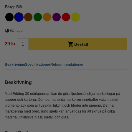
Färg:
Blå
EU-lager
29 kr
Beställ
Beskrivning
Specifikationer
Rekommendationer
Beskrivning
Med Edding 30 märkpennan kan du göra ljusbeständiga markeringar på
papper och kartong. Den permanenta markören innehåller vattenlösligt
pigmentbläck som är ljusäkta, luktfritt och blöder inte igenom. Denna
märkpenna med bred, rund spets kan användas för att skriva på olika
material, inklusive plast, metall och glas.