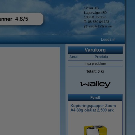
123ink AB
Lagervägen 5D
136 50 Jordbro
T
: 08-550 04 123
@
:
info@123ink.se
Logga in
Varukorg
Antal
Produkt
Inga produkter
Totalt:
0 kr
Fynd!
Kopieringspapper Zoom
A4 80g ohålat 2,500 ark