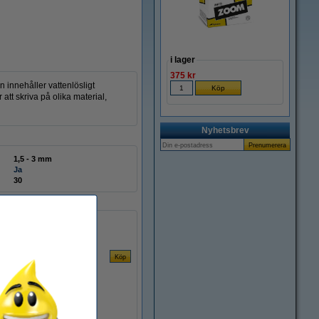
i lager
375 kr
innehåller vattenlösligt
tt skriva på olika material,
Nyhetsbrev
1,5 - 3 mm
Ja
30