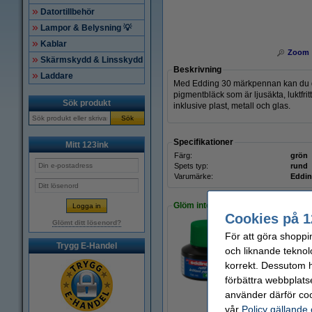
Datortillbehör
Lampor & Belysning 💡
Kablar
Zoom
Skärmskydd & Linsskydd
Beskrivning
Laddare
Med Edding 30 märkpennan kan du gö
pigmentbläck som är ljusäkta, luktfr
Sök produkt
inklusive plast, metall och glas.
Sök
Specifikationer
Mitt 123ink
Färg:
grön
Spets typ:
rund
Varumärke:
Eddi
Glöm inte att beställa!
Cookies på 1
Glömt ditt lösenord?
För att göra shoppi
Bläckrefill märkpe
Trygg E-Handel
och liknande teknol
59 kr
korrekt. Dessutom ha
förbättra webbplats
använder därför coo
vår
Policy gällande