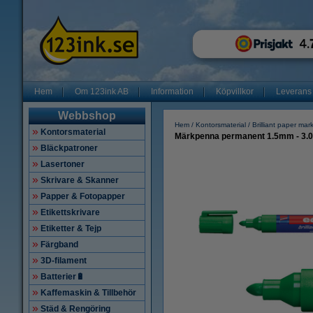
Hem
Om 123ink AB
Information
Köpvillkor
Leverans
Webbshop
Hem
Kontorsmaterial
Brilliant paper mar
Kontorsmaterial
Märkpenna permanent 1.5mm - 3.0m
Bläckpatroner
Lasertoner
Skrivare & Skanner
Papper & Fotopapper
Etikettskrivare
Etiketter & Tejp
Färgband
3D-filament
Batterier🔋
Kaffemaskin & Tillbehör
Städ & Rengöring