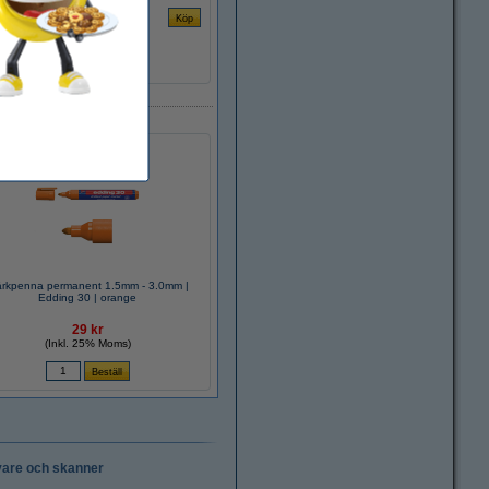
rkpenna permanent 1.5mm - 3.0mm |
Edding 30 | orange
29 kr
(Inkl. 25% Moms)
vare och skanner