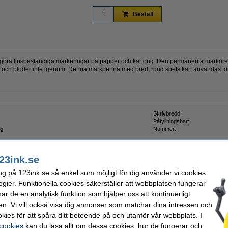
Beställ
ra ljusbeständiga markeringar på papper och kartong. Den permanenta markören 
itt och blöder inte igenom. Denna märkpenna med bred, rund spets kan användas för a
Skrivbredd:
Påfyllningsbar:
ng
Nummer:
23ink.se
ng på 123ink.se så enkel som möjligt för dig använder vi cookies
nnor | Edding PTK 25 | 25ml | grön
ogier. Funktionella cookies säkerställer att webbplatsen fungerar
r de en analytisk funktion som hjälper oss att kontinuerligt
en. Vi vill också visa dig annonser som matchar dina intressen och
kies för att spåra ditt beteende på och utanför vår webbplats. I
 cookies
kan du läsa allt om dessa cookies, hur de fungerar och