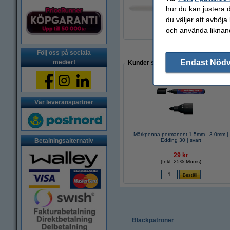
Reservspets | Eddi
hur du kan justera d
74 kr
du väljer att avböja
och använda liknand
Följ oss på sociala
Endast Nöd
medier!
Kunder som gjort ett liknande köp 
Vår leveranspartner
Märkpenna permanent 1.5mm - 3.0mm |
Betalningsalternativ
Edding 30 | svart
29 kr
(Inkl. 25% Moms)
Bläckpatroner