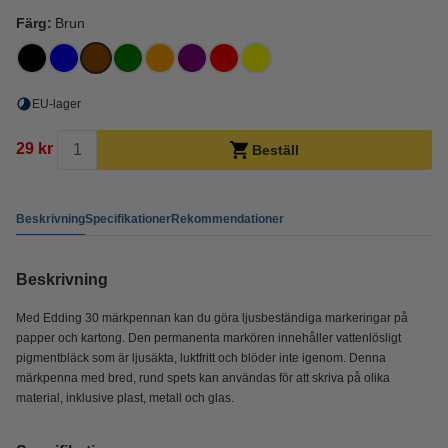
Färg:
Brun
EU-lager
29 kr
Beställ
Beskrivning
Specifikationer
Rekommendationer
Beskrivning
Med Edding 30 märkpennan kan du göra ljusbeständiga markeringar på
papper och kartong. Den permanenta markören innehåller vattenlösligt
pigmentbläck som är ljusäkta, luktfritt och blöder inte igenom. Denna
märkpenna med bred, rund spets kan användas för att skriva på olika
material, inklusive plast, metall och glas.