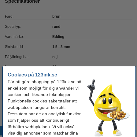
Specifikationer
Färg:
brun
Spets typ:
rund
Varumärke:
Edding
Skrivbredd:
1,5 - 3 mm
Påfyllningsbar:
nej
Nummer:
30
Cookies på 123ink.se
För att göra shopping på 123ink.se så
Glöm inte att beställa!
enkel som möjligt för dig använder vi
cookies och liknande teknologier.
Reservspets | Edding 30/31/380 | 10st
Funktionella cookies säkerställer att
74 kr
webbplatsen fungerar korrekt.
Dessutom har de en analytisk funktion
som hjälper oss att kontinuerligt
förbättra webbplatsen. Vi vill också
Populära produkter
visa dig annonser som matchar dina