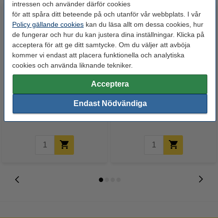
intressen och använder därför cookies
för att spåra ditt beteende på och utanför vår webbplats. I vår
Policy gällande cookies
kan du läsa allt om dessa cookies, hur
de fungerar och hur du kan justera dina inställningar. Klicka på
acceptera för att ge ditt samtycke. Om du väljer att avböja
kommer vi endast att placera funktionella och analytiska
cookies och använda liknande tekniker.
Märkpenna permanent 1.5mm -
Märkpenna permanent 1.0mm -
Acceptera
3.0mm | Edding 3000 | mörkbrun
5.0mm | Edding 3300 | brun
Endast Nödvändiga
35 kr
34 kr
Inkl. 25% Moms
Inkl. 25% Moms