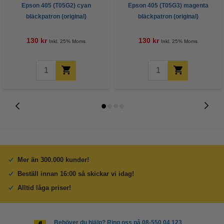
Epson 405 (T05G2) cyan
Epson 405 (T05G3) magenta
bläckpatron (original)
bläckpatron (original)
130 kr
130 kr
Inkl. 25% Moms
Inkl. 25% Moms
Mer än 300.000 kunder!
Beställ innan 16:00 så skickar vi idag!
Alltid låga priser!
Behöver du hjälp? Ring oss på 08-550 04 123