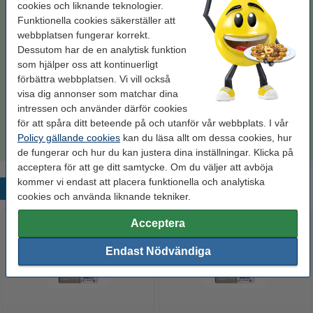
cookies och liknande teknologier.
Standard
XL
XXL
Funktionella cookies säkerställer att
webbplatsen fungerar korrekt.
Se specifikationerna och beskrivningen
Dessutom har de en analytisk funktion
Spara
55,5%
med varumärket 123ink!
som hjälper oss att kontinuerligt
i lager
Beställ nu så skickar vi idag!
förbättra webbplatsen. Vi vill också
visa dig annonser som matchar dina
Pris per ml
14,6 kr
intressen och använder därför cookies
för att spåra ditt beteende på och utanför vår webbplats. I vår
300 kr
Beställ
Policy gällande cookies
kan du läsa allt om dessa cookies, hur
de fungerar och hur du kan justera dina inställningar. Klicka på
acceptera för att ge ditt samtycke. Om du väljer att avböja
kommer vi endast att placera funktionella och analytiska
Populära produkter
cookies och använda liknande tekniker.
Acceptera
Endast Nödvändiga