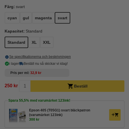
Färg:
svart
cyan
gul
magenta
svart
Kapacitet:
Standard
Standard
XL
XXL
Se specifikationerna och beskrivningen
i lager
Beställ nu så skickar vi idag!
Pris per ml
32,9 kr
250 kr
Beställ
Spara
55,5%
med varumärket 123ink!
Epson 405 (T05G1) svart bläckpatron
(varumärket 123ink)
300 kr