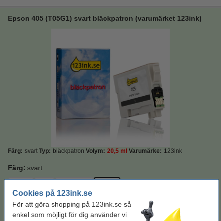
Epson 405 (T05G1) svart bläckpatron (varumärket 123ink)
Färg:
svart
Typ:
bläckpatron
Volym:
20,5 ml
Varumärke:
123ink
Färg:
svart
cyan
gul
magenta
svart
Cookies på 123ink.se
För att göra shopping på 123ink.se så
Kapacitet:
Standard
enkel som möjligt för dig använder vi