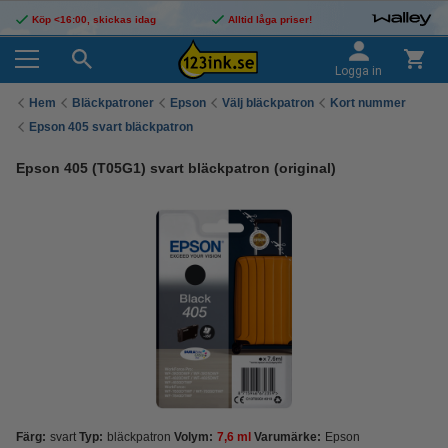
Köp <16:00, skickas idag
Alltid låga priser!
Logga in
Hem
Bläckpatroner
Epson
Välj bläckpatron
Kort nummer
Epson 405 svart bläckpatron
Epson 405 (T05G1) svart bläckpatron (original)
Färg:
svart
Typ:
bläckpatron
Volym:
7,6 ml
Varumärke:
Epson